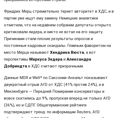
Фридрих Мерц стремительно теряет авторитет в ХДС, и в
партии уже ищут ему замену. Немецкие аналитики
отметили, что на недавнем собрании депутаты открыто
критиковали лидера, и никто не встал на его защиту.
Причинами стали плохие результаты опросов и
постоянные кадровые скандалы. Главным фаворитом на
место Мерца называют
Хендрика Вюста
, а вот
перспективы
Маркуса Зедера
и
Александра
Добриндта
в ХДС считают призрачными.
Данные MDR и Welt* по Саксонии-Анхальт показывают
двукратный отрыв AfD от ХДС (41% против 24%), а в
Мекленбурге — Передней Померании консерваторы и
вовсе скатились до 9%, пропуская вперед не только AfD
(36%), но и СДПГ. Общегерманские рейтинги
подтверждают тренд: по информации Reuters, AfD