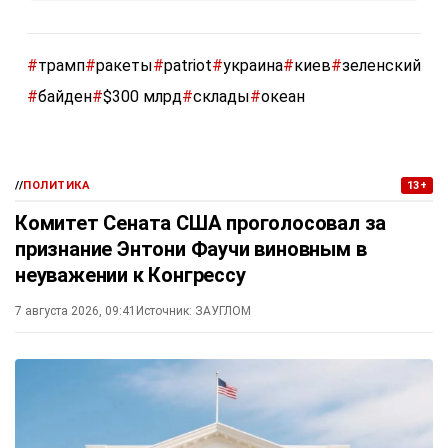
#
трамп
#
ракеты
#
patriot
#
украина
#
киев
#
зеленский
#
байден
#
$300 млрд
#
склады
#
океан
//
ПОЛИТИКА
13+
Комитет Сената США проголосовал за
признание Энтони Фаучи виновным в
неуважении к Конгрессу
7 августа 2026, 09:41
Источник:
ЗАУГЛОМ