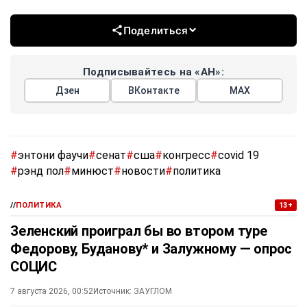
Поделиться
Подписывайтесь на «АН»:
Дзен
ВКонтакте
МАХ
#
энтони фаучи
#
сенат
#
сша
#
конгресс
#
covid 19
#
рэнд пол
#
минюст
#
новости
#
политика
//
ПОЛИТИКА
13+
Зеленский проиграл бы во втором туре
Федорову, Буданову* и Залужному — опрос
СОЦИС
7 августа 2026, 00:52
Источник:
ЗАУГЛОМ