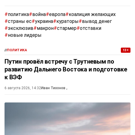
#
политика
#
война
#
европа
#
коалиция желающих
#
страны ес
#
украина
#
кураторы
#
вывод денег
#
эксклюзив
#
макрон
#
стармер
#
отставки
#
новые лидеры
//
ПОЛИТИКА
13+
Путин провёл встречу с Трутневым по
развитию Дальнего Востока и подготовке
к ВЭФ
6 августа 2026, 14:32
Иван Тихонов
,