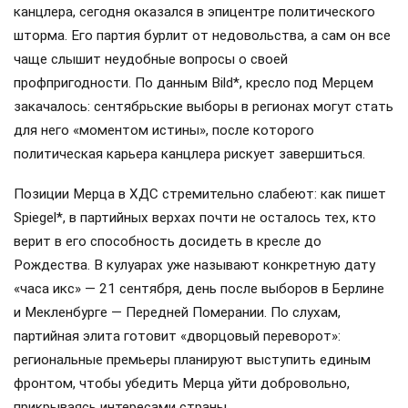
канцлера, сегодня оказался в эпицентре политического
шторма. Его партия бурлит от недовольства, а сам он все
чаще слышит неудобные вопросы о своей
профпригодности. По данным Bild*, кресло под Мерцем
закачалось: сентябрьские выборы в регионах могут стать
для него «моментом истины», после которого
политическая карьера канцлера рискует завершиться.
Позиции Мерца в ХДС стремительно слабеют: как пишет
Spiegel*, в партийных верхах почти не осталось тех, кто
верит в его способность досидеть в кресле до
Рождества. В кулуарах уже называют конкретную дату
«часа икс» — 21 сентября, день после выборов в Берлине
и Мекленбурге — Передней Померании. По слухам,
партийная элита готовит «дворцовый переворот»:
региональные премьеры планируют выступить единым
фронтом, чтобы убедить Мерца уйти добровольно,
прикрываясь интересами страны.