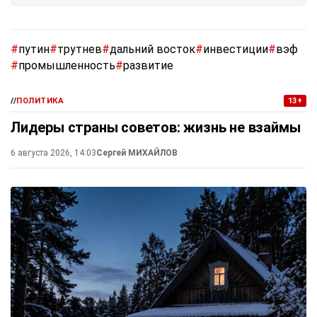
#
путин
#
трутнев
#
дальний восток
#
инвестиции
#
вэф
#
промышленность
#
развитие
//
ПОЛИТИКА
13+
Лидеры страны советов: жизнь не взаймы
6 августа 2026, 14:03
Сергей МИХАЙЛОВ