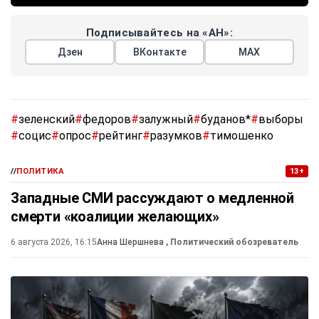
Подписывайтесь на «АН»:
Дзен
ВКонтакте
МАХ
#
зеленский
#
федоров
#
залужный
#
буданов*
#
выборы
#
социс
#
опрос
#
рейтинг
#
разумков
#
тимошенко
//
ПОЛИТИКА
13+
Западные СМИ рассуждают о медленной
смерти «коалиции желающих»
6 августа 2026, 16:15
Анна Шершнева
, Политический обозреватель