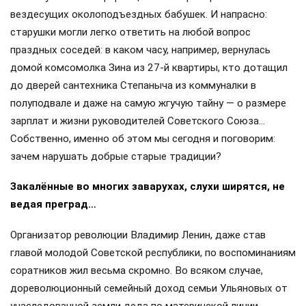
вездесущих околоподъездных бабушек. И напрасно:
старушки могли легко ответить на любой вопрос
праздных соседей: в каком часу, например, вернулась
домой комсомолка Зина из 27-й квартиры, кто дотащил
до дверей сантехника Степаныча из коммуналки в
полуподвале и даже на самую жгучую тайну — о размере
зарплат и жизни руководителей Советского Союза…
Собственно, именно об этом мы сегодня и поговорим:
зачем нарушать добрые старые традиции?
Закалённые во многих заварухах, слухи ширятся, не
ведая преград…
Организатор революции Владимир Ленин, даже став
главой молодой Советской республики, по воспоминаниям
соратников жил весьма скромно. Во всяком случае,
дореволюционный семейный доход семьи Ульяновых от
унаследованной земли деда по материнской линии