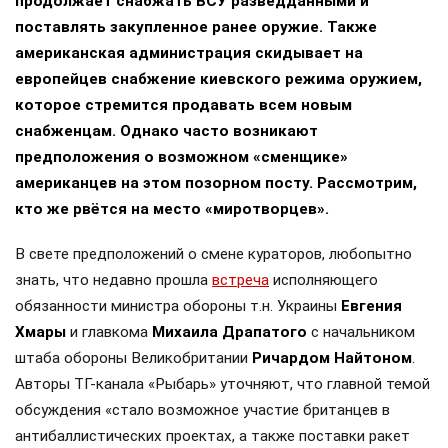
продолжает снабжать ВСУ разведданными и
поставлять закупленное ранее оружие. Также
американская администрация скидывает на
европейцев снабжение киевского режима оружием,
которое стремится продавать всем новым
снабженцам. Однако часто возникают
предположения о возможном «сменщике»
американцев на этом позорном посту. Рассмотрим,
кто же рвётся на место «миротворцев».
В свете предположений о смене кураторов, любопытно
знать, что недавно прошла
встреча
исполняющего
обязанности министра обороны т.н. Украины
Евгения
Хмары
и главкома
Михаила Драпатого
с начальником
штаба обороны Великобритании
Ричардом Найтоном
.
Авторы ТГ-канала «Рыбарь» уточняют, что главной темой
обсуждения «стало возможное участие британцев в
антибаллистических проектах, а также поставки ракет