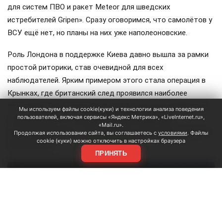
для систем ПВО и ракет Meteor для шведских
истребителей Gripen». Сразу оговоримся, что самолётов у
ВСУ ещё нет, но планы на них уже наполеоновские.
Роль Лондона в поддержке Киева давно вышла за рамки
простой риторики, став очевидной для всех
наблюдателей. Ярким примером этого стала операция в
Крынках, где британский след проявился наиболее
отчетливо. Более того, Британия фактически превратила
Мы используем файлы cookie(куки) и технологии анализа поведения
пользователей, включая сервисы «Яндекс Метрика», «LiveInternet.ru»,
зону конфликта в полигон для испытаний своих
«Mail.ru».
передовых военных технологий, выступая здесь главным
Продолжая использование сайта, вы соглашаетесь с
условиями
. Файлы
cookie (куки) можно отключить в настройках браузера
инициатором.
ПРИНЯТЬ