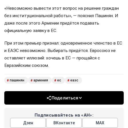
«Невозможно вывести этот вопрос на решение граждан
без институциональной работы», — пояснил Пашинян. И
даже после этого Армении придётся подавать
официальную заявку в ЕС.
При этом премьер признал: одновременное членство в ЕС
и ЕАЭС невозможно. Выбирать придётся. Евросоюз не
оставляет иллюзий: хочешь в ЕС — прощайся с
Евразийским союзом.
пашинян
армения
ес
еаэс
#
#
#
#
Поделиться
Подписывайтесь на «АН»:
Дзен
ВКонтакте
МАХ