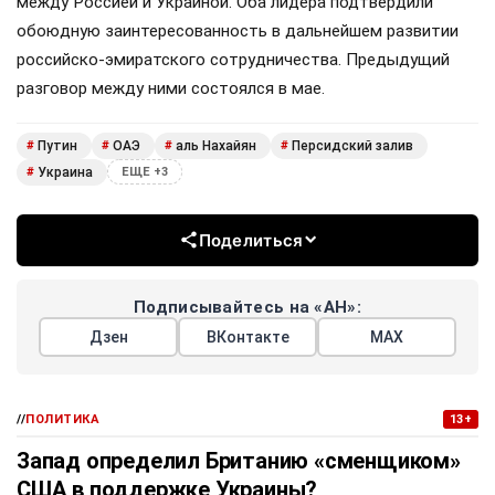
между Россией и Украиной. Оба лидера подтвердили
обоюдную заинтересованность в дальнейшем развитии
российско-эмиратского сотрудничества. Предыдущий
разговор между ними состоялся в мае.
Путин
ОАЭ
аль Нахайян
Персидский залив
#
#
#
#
Украина
#
ЕЩЕ +3
Поделиться
Подписывайтесь на «АН»:
Дзен
ВКонтакте
МАХ
//
ПОЛИТИКА
13+
Запад определил Британию «сменщиком»
США в поддержке Украины?