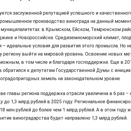
зуется заслуженной репутацией успешного и качественног
Промышленное производство винограда на данный момен
 муниципалитетах: в Крымском, Ейском, Темрюкском райо
нджике и Новороссийске. Средиземноморский климат, пл
 – идеальные условия для развития этого промысла. Но н
у региону выйти на мировой уровень. Освоение новых ме
можным, в том числе и благодаря господдержке. Еще в 20
 обратился к депутатам Государственной Думы с иници
ноградопригодных земель на законодательном уровне.
иве главы региона поддержка отрасли увеличена в 6 раз – 
ду до 1,3 млрд рублей в 2025 году. Региональное финансир
18 млн рублей до более чем 1 млрд рублей. А в этом году и
итие виноградарства будет направлено 1,3 млрд рублей.