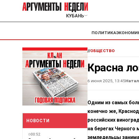
КУБАНЬ
﹀
ПОЛИТИКА
ЭКОНОМИ
//
ОБЩЕСТВО
Красна л
6 июня 2025, 13:45
Натал
Одним из самых бол
конечно же, Краснод
российских виноград
НОВОСТИ
на берегах Черного 
00:52
земледельцы заним