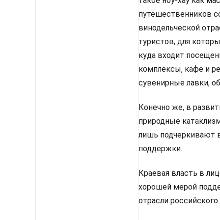
такое ноу-хау как ма
путешественников со
винодельческой отра
туристов, для котор
куда входит посещени
комплексы, кафе и р
сувенирные лавки, о
Конечно же, в развит
природные катаклизм
лишь подчеркивают в
поддержки.
Краевая власть в ли
хорошей мерой подде
отрасли российского