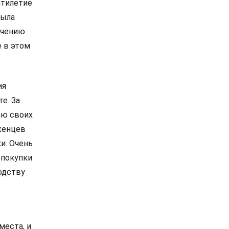
ятилетие
была
ичению
е в этом
ия
е. За
лю своих
женцев
и. Очень
 покупки
одству
места, и