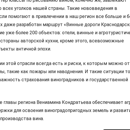
стер классы по рисованию вином, конечно же, завлекают
 всех уголков нашей страны. Такие нововведения в
сли помогают в привлечении в наш регион все больше и 
ых даже разработан маршрут «Винные дороги Краснодарско
е уже более 200 объектов: отели, винные и агротуристич
естораны авторской кухни, кроме этого, всевозможные
бъекты античной эпохи.
ии этой отрасли всегда есть и риски, к которым можно о
ы, такие как пожары или наводнения. И такие ситуации т
ажность страхования виноградников и государственной
це главы региона Вениамина Кондратьева обеспечивает аг
ржки для освоения виноградопригодных земель и развит
 производства вина.