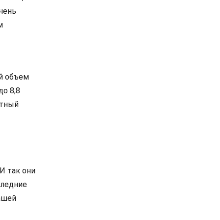
чень
м
ой объем
до 8,8
ртный
И так они
следние
ашей