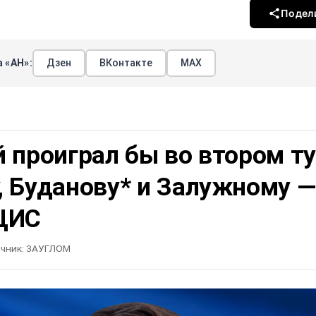
Подел
 «АН»:
Дзен
ВКонтакте
МАХ
 проиграл бы во втором т
, Буданову* и Залужному —
ЦИС
чник:
ЗАУГЛОМ