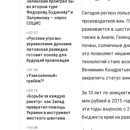
Зеленский проиграл бы
во втором туре
Федорову, Буданову* и
Сегодня регион поль
Залужному — опрос
производителя вин. 
СОЦИС
развивается в шести
22:37
также в Анапе, Геле
«Русские угрозы»
украинскими дронами:
почвы, солнечные дни
литовская разведка
это позволяет нашем
готовит основу для
будущей провокации
технологий стало воз
Вениамин Кондратьев
21:56
«Узаконенный»
закрепить статус ви
грабёж?!
20:10
За 10 лет по инициат
«Борьба за каждую
млн рублей в 2015 го
ракету»: как Запад
превратил помощь
эти годы выросло с 2
Украине в инструмент
бюджета края на разв
жесткого шантажа
19:49