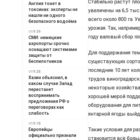
Стабильно растут пл
Англия тонет в
токсинах: эксперты не
увеличены на 6,5 тыс
нашли ни одного
всего около 800 га.
безопасного водоёма
урожая. Так, наприме
19:39
году валовый сбор пл
СМИ: немецкие
аэропорты срочно
оснащают системами
Для поддержания тем
защиты от
существующих сортов
беспилотников
последние 10 лет ко
19:28
Хазин объяснил, в
трудов виноградарск
каком случае Запад
некоторые хозяйства
перестанет
воспринимать
хорошей мерой подде
предложения РФ о
оборудования для пи
переговорах как
слабость
янтарной ягоды выйду
19:18
Такие условия для р
Европейцы
официально признали
становится всё больш