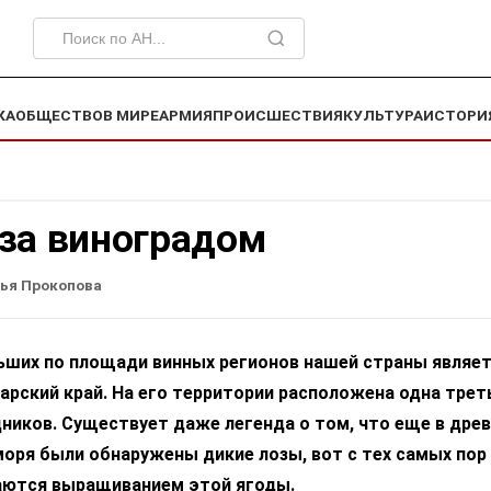
КА
ОБЩЕСТВО
В МИРЕ
АРМИЯ
ПРОИСШЕСТВИЯ
КУЛЬТУРА
ИСТОРИ
оза виноградом
ья Прокопова
ьших по площади винных регионов нашей страны являет
арский край. На его территории расположена одна трет
ников. Существует даже легенда о том, что еще в древ
моря были обнаружены дикие лозы, вот с тех самых пор
аются выращиванием этой ягоды.