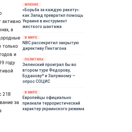
«страны 404» в следующем
МНЕНИЕ
«Борьба за каждую ракету»:
году. Однако киевские
о
как Запад превратил помощь
временщики не торопятся
Украине в инструмент
т активно
заключать мир - ведь есть
жесткого шантажа
поддержка в ЕС.
нах, а
Политический кризис в
одородные
В МИРЕ
Британии и Германии, выборы
NBC рассекретил закрытую
во Франции могут полностью
е только
директиву Пентагона
изменить геополитический
тодов и
ландшафт в мире, пока
ПОЛИТИКА
19 году
Зеленский ожидает выборов
Зеленский проиграл бы во
в США.
втором туре Федорову,
ативой
Буданову* и Залужному —
опрос СОЦИС
В МИРЕ
с 218
Европейцы официально
ование за
признали террористический
характер украинского режима
з