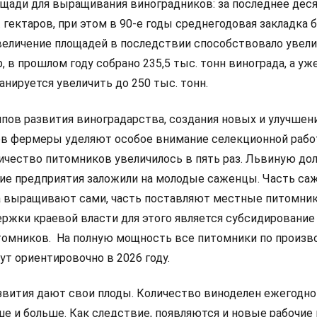
ощади для выращивания виноградников: за последнее дес
. гектаров, при этом в 90-е годы среднегодовая закладка 
 Увеличение площадей в последствии способствовало увел
р, в прошлом году собрано 235,5 тыс. тонн винограда, а уж
анируется увеличить до 250 тыс. тонн.
пов развития виноградарства, создания новых и улучшен
 фермеры уделяют особое внимание селекционной работ
личество питомников увеличилось в пять раз. Львиную до
ие предприятия заложили на молодые саженцы. Часть са
 выращивают сами, часть поставляют местные питомник
ржки краевой власти для этого является субсидирование
томников. На полную мощность все питомники по произв
т ориентировочно в 2026 году.
азвития дают свои плоды. Количество виноделен ежегодно
е и больше. Как следствие, появляются и новые рабочие 