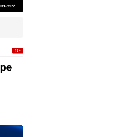
иться
13+
уре