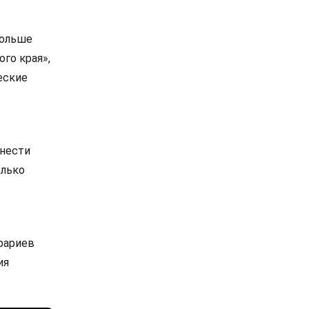
больше
го края»,
еские
тнести
олько
рариев
ия