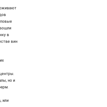
ерживают
дов
Топовые
 вошли
нку в
естве вин
их
центры.
лы, но и
ферм.
, или