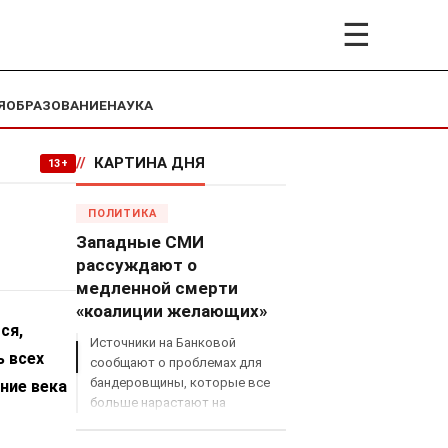
☰
Я
ОБРАЗОВАНИЕ
НАУКА
//
КАРТИНА ДНЯ
13+
ПОЛИТИКА
Западные СМИ
рассуждают о
медленной смерти
«коалиции желающих»
ся,
Источники на Банковой
ь всех
сообщают о проблемах для
бандеровщины, которые все
ние века
больше нарастают на
международном поле, что
сильно ударит по позициям