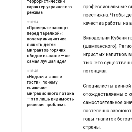
террористический
профессиональные сп
характер украинского
режима
престижна. Чтобы де
18:54
качества работы на в
«Проверьте паспорт
перед тарелкой»:
Винодельни Кубани п
почему инициатива
лишить детей
(шампанского). Реги
мигрантов горячих
игристых напитков выр
обедов в школе — не
самая лучшая идея
тыс. Это существенн
потенциал.
18:48
«Недосчитанные
гости»: почему
Специалисты винной 
снижение
миграционного потока
отождествляемы с ка
— это лишь видимость
самостоятельное знач
решения проблемы
постепенно завоюют 
годы «напиток богов
страны.