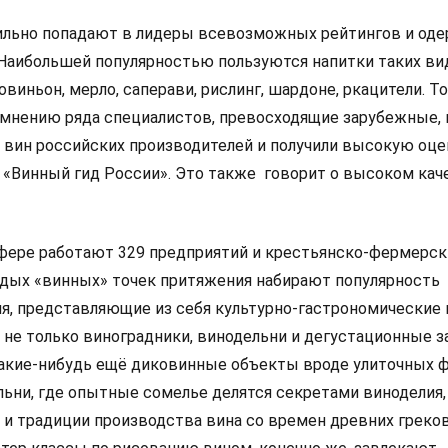
бильно попадают в лидеры всевозможных рейтингов и од
 Наибольшей популярностью пользуются напитки таких ви
совиньон, мерло, саперави, рислинг, шардоне, ркацители. 
о мнению ряда специалистов, превосходящие зарубежные,
и вин российских производителей и получили высокую оце
 «Винный гид России». Это также говорит о высоком кач
сфере работают 329 предприятий и крестьянско-фермерск
одых «винных» точек притяжения набирают популярность
, представляющие из себя культурно-гастрономические 
не только виноградники, винодельни и дегустационные за
какие-нибудь ещё диковинные объекты вроде улиточных 
льни, где опытные сомелье делятся секретами виноделия,
 и традиции производства вина со времен древних греков