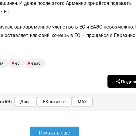
Пашинян. И даже после этого Армении придётся подавать
в ЕС.
изнал: одновременное членство в ЕС и ЕАЭС невозможно.
не оставляет иллюзий: хочешь в ЕС — прощайся с Евразий
ия
ес
еаэс
#
#
Подел
 «АН»:
Дзен
ВКонтакте
МАХ
Показать еще