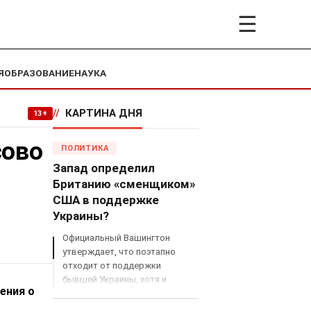
☰
Я
ОБРАЗОВАНИЕ
НАУКА
//
КАРТИНА ДНЯ
13+
сово
ПОЛИТИКА
Запад определил
Британию «сменщиком»
США в поддержке
Украины?
Официальный Вашингтон
утверждает, что поэтапно
отходит от поддержки
бывшей Украины, хотя и
ения о
продолжает снабжать ВСУ
разведданными и поставлять