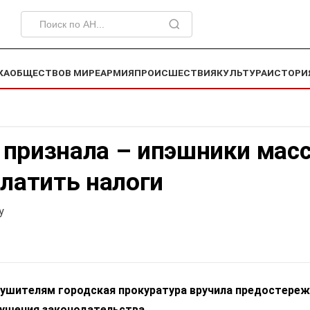
КА
ОБЩЕСТВО
В МИРЕ
АРМИЯ
ПРОИСШЕСТВИЯ
КУЛЬТУРА
ИСТОРИ
 признала – ипэшники мас
платить налоги
у
ушителям городская прокуратура вручила предостереж
ушения законодательства.