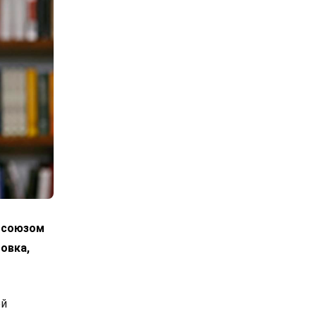
росоюзом
овка,
ой