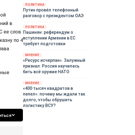
закупленное ранее оружие.
ПОЛИТИКА
Путин провёл телефонный
Также американская
рой
разговор с президентом ОАЭ
администрация скидывает на
европейцев снабжение
ний в
ПОЛИТИКА
киевского режима оружием,
С ее слов
Пашинян: референдум о
которое стремится продавать
вступлении Армении в ЕС
казну по 4
всем новым снабженцам.
требует подготовки
Однако часто возникают
лава
предположения о возможном
МНЕНИЕ
«сменщике» американцев на
«Ресурс исчерпан». Залужный
этом позорном посту.
признал: Россия научилась
Рассмотрим, кто же рвётся на
бить всё оружие НАТО
тные
место «миротворцев».
МНЕНИЕ
«400 тысяч квадратов в
пепел»: почему мы ждали так
долго, чтобы обрушить
логистику ВСУ?
иться