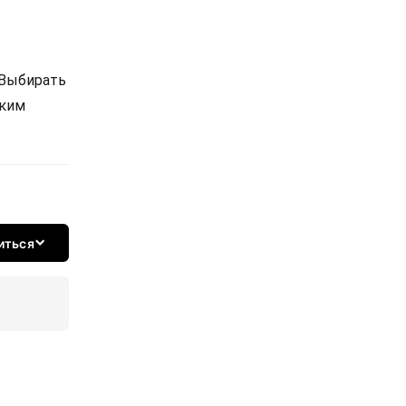
 Выбирать
ским
иться