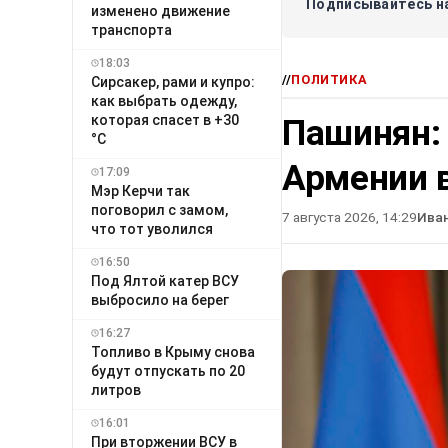
Подписывайтесь на
изменено движение
транспорта
18:03
//
ПОЛИТИКА
Сирсакер, рами и купро:
как выбрать одежду,
которая спасет в +30
Пашинян:
°C
Армении в
17:09
Мэр Керчи так
поговорил с замом,
7 августа 2026, 14:29
Ива
что тот уволился
16:50
Под Ялтой катер ВСУ
выбросило на берег
16:27
Топливо в Крыму снова
будут отпускать по 20
литров
16:01
При вторжении ВСУ в