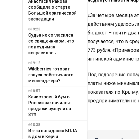
Анастасия Ракова
сообщила о старте
Большой арктической
«За четыре месяца эт
экспедиции
действиям удалось л
19:23
бюджет – почти два м
Судья не согласился
со священником, что
получается, что в с
подсудимая
773 рубля. «Примеров
исправилась
ялтинской администр
19:12
Wildberries готовит
Под подозрение поп
запуск собственного
мессенджера?
платы ниже минималь
18:57
показателя по Крыму
Канистровый бум в
предприниматели не 
России закончился:
продажи рухнули на
81%
18:38
Из-за попадания БПЛА
в дом в Керчи