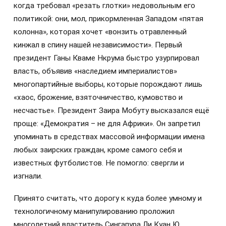
когда требовал «резать глотки» недовольным его
политикой: они, мол, прикормленная Западом «пятая
колонна», которая хочет «вонзить отравленный
кинжал в спину нашей независимости». Первый
президент Ганы Кваме Нкрума быстро узурпировал
власть, объявив «наследием империалистов»
многопартийные выборы, которые порождают лишь
«хаос, брожение, взяточничество, кумовство и
несчастье». Президент Заира Мобуту высказался ещё
проще: «Демократия – не для Африки». Он запретил
упоминать в средствах массовой информации имена
любых заирских граждан, кроме самого себя и
известных футболистов. Не помогло: свергли и
изгнали.
Принято считать, что дорогу к куда более умному и
технологичному манипулированию проложил
многолетний властитель Сингапура Ли Куан Ю.