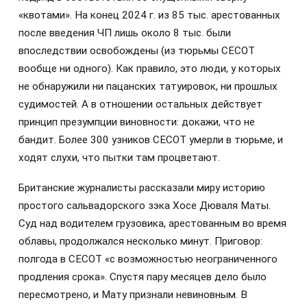
«квотами». На конец 2024 г. из 85 тыс. арестованных
после введения ЧП лишь около 8 тыс. были
впоследствии освобождены (из тюрьмы СECOT
вообще ни одного). Как правило, это люди, у которых
не обнаружили ни пацанских татуировок, ни прошлых
судимостей. А в отношении остальных действует
принцип презумпции виновности: докажи, что не
бандит. Более 300 узников СECOT умерли в тюрьме, и
ходят слухи, что пытки там процветают.
Британские журналисты рассказали миру историю
простого сальвадорского зэка Хосе Дюваля Маты.
Суд над водителем грузовика, арестованным во время
облавы, продолжался несколько минут. Приговор:
полгода в СECOT «с возможностью неограниченного
продления срока». Спустя пару месяцев дело было
пересмотрено, и Мату признали невиновным. В