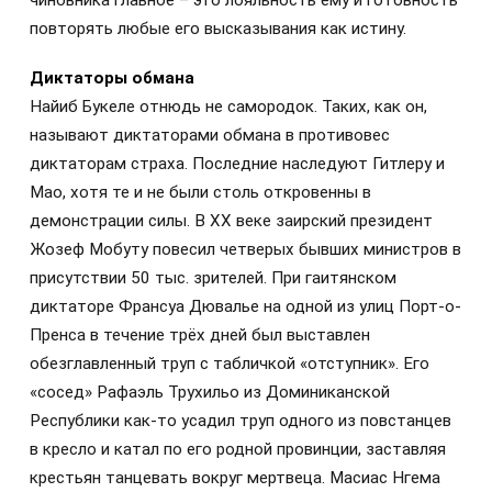
чиновника главное – это лояльность ему и готовность
повторять любые его высказывания как истину.
Диктаторы обмана
Найиб Букеле отнюдь не самородок. Таких, как он,
называют диктаторами обмана в противовес
диктаторам страха. Последние наследуют Гитлеру и
Мао, хотя те и не были столь откровенны в
демонстрации силы. В XX веке заирский президент
Жозеф Мобуту повесил четверых бывших министров в
присутствии 50 тыс. зрителей. При гаитянском
диктаторе Франсуа Дювалье на одной из улиц Порт-о-
Пренса в течение трёх дней был выставлен
обезглавленный труп с табличкой «отступник». Его
«сосед» Рафаэль Трухильо из Доминиканской
Республики как-то усадил труп одного из повстанцев
в кресло и катал по его родной провинции, заставляя
крестьян танцевать вокруг мертвеца. Масиас Нгема