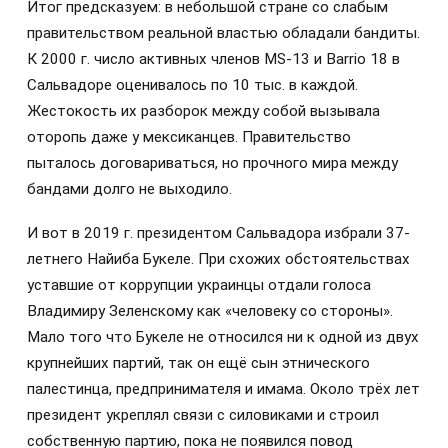
Итог предсказуем: в небольшой стране со слабым
правительством реальной властью обладали бандиты.
К 2000 г. число активных членов MS-13 и Barrio 18 в
Сальвадоре оценивалось по 10 тыс. в каждой.
Жестокость их разборок между собой вызывала
оторопь даже у мексиканцев. Правительство
пыталось договариваться, но прочного мира между
бандами долго не выходило.
И вот в 2019 г. президентом Сальвадора избрали 37-
летнего Найиба Букеле. При схожих обстоятельствах
уставшие от коррупции украинцы отдали голоса
Владимиру Зеленскому как «человеку со стороны».
Мало того что Букеле не относился ни к одной из двух
крупнейших партий, так он ещё сын этнического
палестинца, предпринимателя и имама. Около трёх лет
президент укреплял связи с силовиками и строил
собственную партию, пока не появился повод