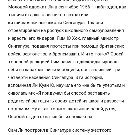
Молодой адвокат Ли в сентябре 1956 г. наблюдал, как
тысячи старшеклассников захватили
китайскоязычные школы Сингапура. Так они
отреагировали на роспуск школьного самоуправления
и аресты его лидеров. Лим Ю Хок, главный министр
Сингапура, подавил протесты при помощи британских
войск, вертолётов и бронемашин. И что толку? Своей
топорной реакцией Лим начисто дискредитировал
себя в глазах китайской общины, составлявшей три
четверти населения Сингапура. Эта история,
вспоминал Ли Куан Ю, научила его «не быть упёртым и
сиволапым»: «Я придумал бы способ заставить
родителей вытащить своих детей из школ и развести
по домам. Ну а как только школьники разойдутся,
Особый отдел схватил бы их вожаков».
Сам Ли построил в Сингапуре систему жёсткого