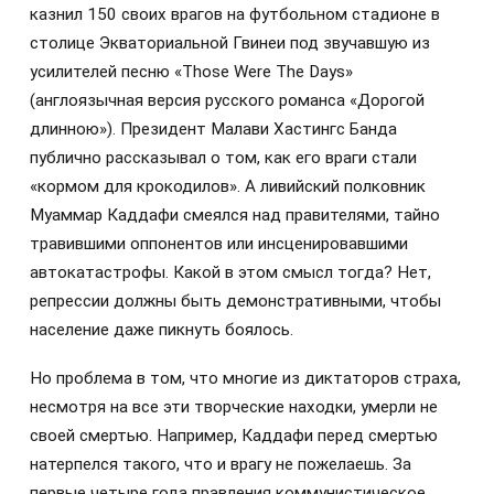
казнил 150 своих врагов на футбольном стадионе в
столице Экваториальной Гвинеи под звучавшую из
усилителей песню «Those Were The Days»
(англоязычная версия русского романса «Дорогой
длинною»). Президент Малави Хастингс Банда
публично рассказывал о том, как его враги стали
«кормом для крокодилов». А ливийский полковник
Муаммар Каддафи смеялся над правителями, тайно
травившими оппонентов или инсценировавшими
автокатастрофы. Какой в этом смысл тогда? Нет,
репрессии должны быть демонстративными, чтобы
население даже пикнуть боялось.
Но проблема в том, что многие из диктаторов страха,
несмотря на все эти творческие находки, умерли не
своей смертью. Например, Каддафи перед смертью
натерпелся такого, что и врагу не пожелаешь. За
первые четыре года правления коммунистическое