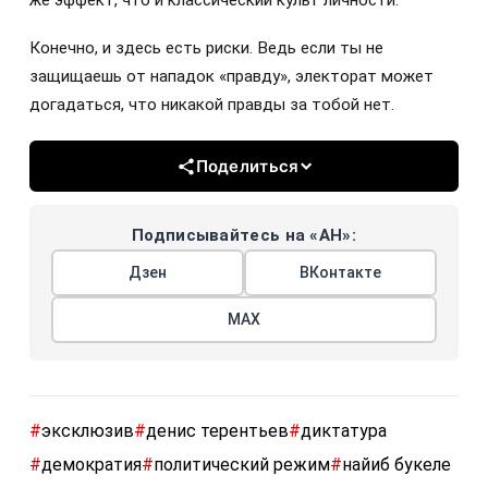
же эффект, что и классический культ личности.
Конечно, и здесь есть риски. Ведь если ты не
защищаешь от нападок «правду», электорат может
догадаться, что никакой правды за тобой нет.
Поделиться
Подписывайтесь на «АН»:
Дзен
ВКонтакте
МАХ
#
эксклюзив
#
денис терентьев
#
диктатура
#
демократия
#
политический режим
#
найиб букеле