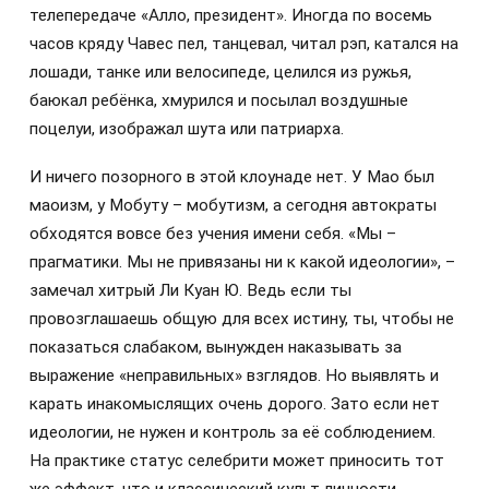
телепередаче «Алло, президент». Иногда по восемь
часов кряду Чавес пел, танцевал, читал рэп, катался на
лошади, танке или велосипеде, целился из ружья,
баюкал ребёнка, хмурился и посылал воздушные
поцелуи, изображал шута или патриарха.
И ничего позорного в этой клоунаде нет. У Мао был
маоизм, у Мобуту – мобутизм, а сегодня автократы
обходятся вовсе без учения имени себя. «Мы –
прагматики. Мы не привязаны ни к какой идеологии», –
замечал хитрый Ли Куан Ю. Ведь если ты
провозглашаешь общую для всех истину, ты, чтобы не
показаться слабаком, вынужден наказывать за
выражение «неправильных» взглядов. Но выявлять и
карать инакомыслящих очень дорого. Зато если нет
идеологии, не нужен и контроль за её соблюдением.
На практике статус селебрити может приносить тот