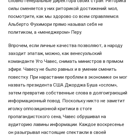
словно генеральные директора своих стран. Риторика
силы сменяется у них риторикой достижений: мол,
посмотрите, как мы здорово со всем справляемся.
Альберто Фухимори прямо называл себя не
политиком, а «менеджером» Перу.
Впрочем, если личные качества позволяют, а народу
заходит эпатаж, можно, как венесуэльский
команданте Уго Чавес, снимать министров в прямом
эфире. Чавесу не было равных и в умении сменить
повестку. При нарастании проблем в экономике он мог
назвать президента США Джорджа Буша «ослом»,
затем превратив собственные слова в долгоиграющий
информационный повод. Поскольку никто не заметит
иголку оппозиционной критики в стоге
пропагандистского сена, Чавес обрушивал на
аудиторию лавины информации. Каждое воскресенье
он разыгрывал настоящие спектакли в своей