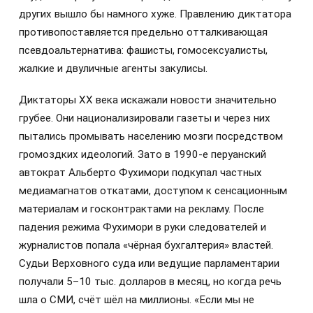
других вышло бы намного хуже. Правлению диктатора
противопоставляется предельно отталкивающая
псевдоальтернатива: фашисты, гомосексуалисты,
жалкие и двуличные агенты закулисы.
Диктаторы XX века искажали новости значительно
грубее. Они национализировали газеты и через них
пытались промывать населению мозги посредством
громоздких идеологий. Зато в 1990-е перуанский
автократ Альберто Фухимори подкупал частных
медиамагнатов откатами, доступом к сенсационным
материалам и госконтрактами на рекламу. После
падения режима Фухимори в руки следователей и
журналистов попала «чёрная бухгалтерия» властей.
Судьи Верховного суда или ведущие парламентарии
получали 5–10 тыс. долларов в месяц, но когда речь
шла о СМИ, счёт шёл на миллионы. «Если мы не