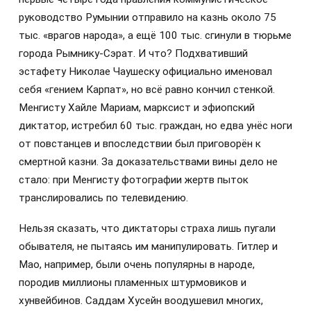
руководство Румынии отправило на казнь около 75
тыс. «врагов народа», а ещё 100 тыс. сгинули в тюрьме
города Рымнику-Сэрат. И что? Подхвативший
эстафету Николае Чаушеску официально именовал
себя «гением Карпат», но всё равно кончил стенкой.
Менгисту Хайле Мариам, марксист и эфиопский
диктатор, истребил 60 тыс. граждан, но едва унёс ноги
от повстанцев и впоследствии был приговорён к
смертной казни. За доказательствами вины дело не
стало: при Менгисту фотографии жертв пыток
транслировались по телевидению.
Нельзя сказать, что диктаторы страха лишь пугали
обывателя, не пытаясь им манипулировать. Гитлер и
Мао, например, были очень популярны в народе,
породив миллионы пламенных штурмовиков и
хунвейбинов. Саддам Хусейн воодушевил многих,