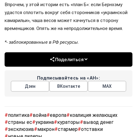
Впрочем, у этой истории есть «план Б»: если Бернхэму
удастся сплотить вокруг себя сторонников «украинской
камарильи», чаша весов может качнуться в сторону
временщиков. Опять же на непродолжительное время.
*- заблокированные в РФ ресурсы.
Поделиться
Подписывайтесь на «АН»:
Дзен
ВКонтакте
МАХ
#
политика
#
война
#
европа
#
коалиция желающих
#
страны ес
#
украина
#
кураторы
#
вывод денег
#
эксклюзив
#
макрон
#
стармер
#
отставки
#
новые лидеры