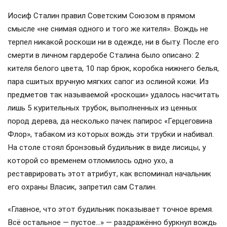
Иосиф Сталин правил Советским Союзом в прямом
смысле «не снимая одного и того же кителя». Вождь не
терпел никакой роскоши ни в одежде, ни в быту. После его
смерти в личном гардеробе Сталина было описано: 2
кителя белого цвета, 10 пар брюк, коробка нижнего белья,
пара сшитых вручную мягких сапог из ослиной кожи. Из
предметов так называемой «роскоши» удалось насчитать
лишь 5 курительных трубок, выполненных из ценных
пород дерева, да несколько пачек папирос «Герцеговина
Флор», табаком из которых вождь эти трубки и набивал.
На столе стоял бронзовый будильник в виде лисицы, у
которой со временем отломилось одно ухо, а
реставрировать этот атрибут, как вспоминал начальник
его охраны Власик, запретил сам Сталин.
«Главное, что этот будильник показывает точное время.
Всё остальное — пустое…» — раздражённо буркнул вождь