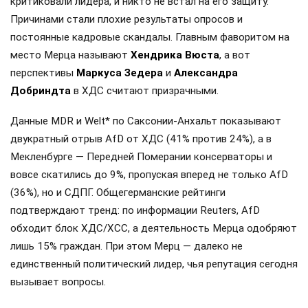
критиковали лидера, и никто не встал на его защиту.
Причинами стали плохие результаты опросов и
постоянные кадровые скандалы. Главным фаворитом на
место Мерца называют
Хендрика Вюста
, а вот
перспективы
Маркуса Зедера
и
Александра
Добриндта
в ХДС считают призрачными.
Данные MDR и Welt* по Саксонии-Анхальт показывают
двукратный отрыв AfD от ХДС (41% против 24%), а в
Мекленбурге — Передней Померании консерваторы и
вовсе скатились до 9%, пропуская вперед не только AfD
(36%), но и СДПГ. Общегерманские рейтинги
подтверждают тренд: по информации Reuters, AfD
обходит блок ХДС/ХСС, а деятельность Мерца одобряют
лишь 15% граждан. При этом Мерц — далеко не
единственный политический лидер, чья репутация сегодня
вызывает вопросы.