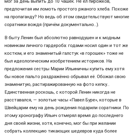
мог за день выпить до 10 чашек. Не ел пирожков,
предпочитая им ломоть простого ржаного хлеба. Похоже
на пропаганду? Но ведь об этом свидетельствуют многие
соратники вождя (причём документально…).
В быту Ленин был абсолютно равнодушен и к модным
новинкам личного гардероба: годами носил один и тот же
костюм, и его знаменитый галстук «в горошек» тоже не
был идеологическим изобретением историков. На
предложения сестры Марии Ильиничны купить ему хотя
бы новое пальто раздражённо обрывал её. Обожал свою
знаменитую, растиражированную на фото кепку…
Единственная роскошь, с которой Ленин никогда не
расставался, — золотые часы «Павел Буре», которые в
Швейцарии ему на день рождения подарили соратники. По
этому хронографу Ильич отмерял время до последнего
дня своей жизни, хотя, конечно, мог бы при желании
собрать коллекцию тикающих шедевров куда более