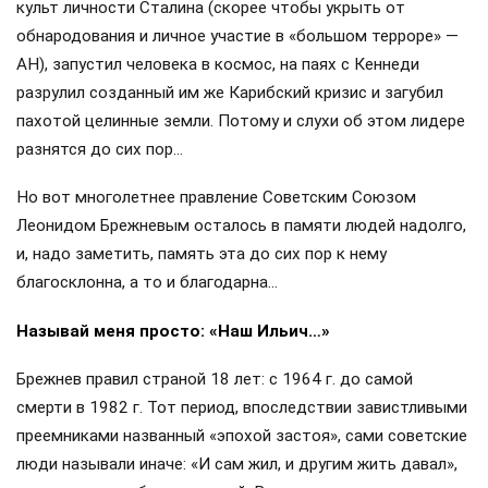
культ личности Сталина (скорее чтобы укрыть от
обнародования и личное участие в «большом терроре» —
АН), запустил человека в космос, на паях с Кеннеди
разрулил созданный им же Карибский кризис и загубил
пахотой целинные земли. Потому и слухи об этом лидере
разнятся до сих пор…
Но вот многолетнее правление Советским Союзом
Леонидом Брежневым осталось в памяти людей надолго,
и, надо заметить, память эта до сих пор к нему
благосклонна, а то и благодарна…
Называй меня просто: «Наш Ильич…»
Брежнев правил страной 18 лет: с 1964 г. до самой
смерти в 1982 г. Тот период, впоследствии завистливыми
преемниками названный «эпохой застоя», сами советские
люди называли иначе: «И сам жил, и другим жить давал»,