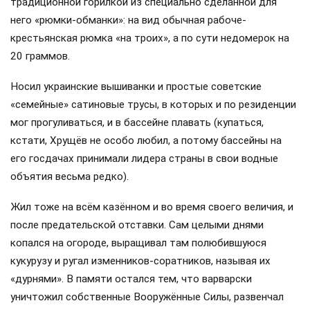
традиционной горилкой из специально сделанной для
него «рюмки-обманки»: на вид обычная рабоче-
крестьянская рюмка «на троих», а по сути недомерок на
20 граммов.
Носил украинские вышиванки и простые советские
«семейные» сатиновые трусы, в которых и по резиденции
мог прогуливаться, и в бассейне плавать (купаться,
кстати, Хрущёв не особо любил, а потому бассейны на
его госдачах принимали лидера страны в свои водные
объятия весьма редко).
Жил тоже на всём казённом и во время своего величия, и
после предательской отставки. Сам целыми днями
копался на огороде, выращивал там полюбившуюся
кукурузу и ругал изменников-соратников, называя их
«дурнями». В памяти остался тем, что варварски
уничтожил собственные Вооружённые Силы, развенчал