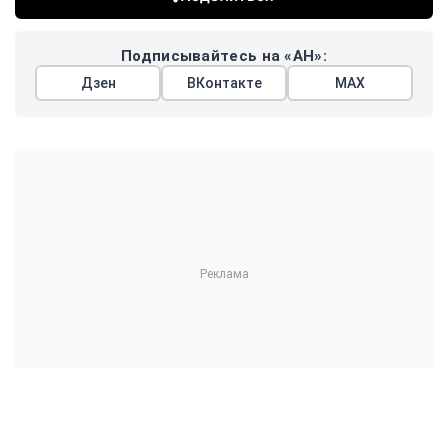
Подписывайтесь на «АН»:
Дзен
ВКонтакте
МАХ
Показать еще
АРГУМЕНТЫ
НЕДЕЛИ
© 2026
Все права защищены
+7 (495) 981-68-36
anonline@argumenti.ru