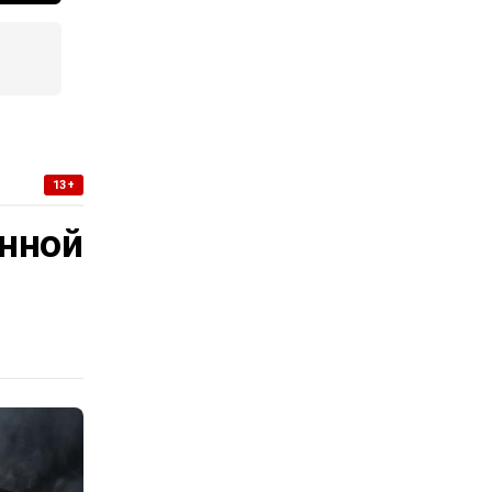
13+
нной