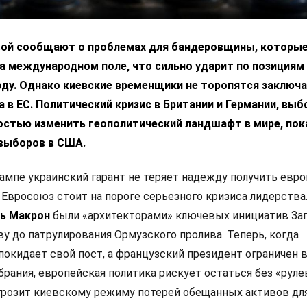
вой сообщают о проблемах для бандеровщины, которые
а международном поле, что сильно ударит по позициям
ду. Однако киевские временщики не торопятся заключа
 в ЕС. Политический кризис в Британии и Германии, выб
остью изменить геополитический ландшафт в мире, пок
выборов в США.
ампе украинский гарант не теряет надежду получить евр
 Евросоюз стоит на пороге серьезного кризиса лидерства
ь Макрон
были «архитекторами» ключевых инициатив Зап
у до патрулирования Ормузского пролива. Теперь, когда
покидает свой пост, а французский президент ограничен 
рания, европейская политика рискует остаться без «руле
 грозит киевскому режиму потерей обещанных активов дл