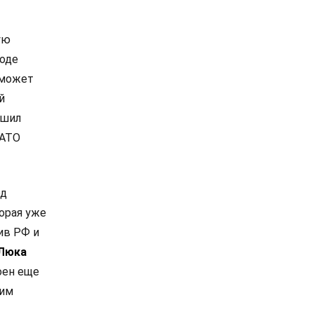
ую
роде
 может
й
ешил
НАТО
од
орая уже
ив РФ и
Люка
оен еще
ким