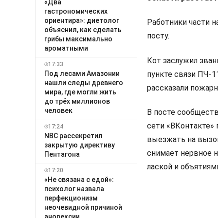
«Два
гастрономических
ориентира»: диетолог
Работники части н
объяснил, как сделать
посту.
грибы максимально
ароматными
Кот заслужил зван
17:33
Под лесами Амазонии
пункте связи ПЧ-1
нашли следы древнего
рассказали пожарн
мира, где могли жить
до трёх миллионов
человек
В посте сообществ
сети «ВКонтакте» 
17:24
NBC рассекретил
выезжать на вызов
закрытую директиву
снимает нервное н
Пентагона
лаской и объятиям
17:20
«Не связана с едой»:
психолог назвала
перфекционизм
неочевидной причиной
анорексии