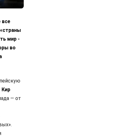
 все
 «страны
ть мир -
оры во
а
опейскую
.
Кир
ада — от
в
вых».
я