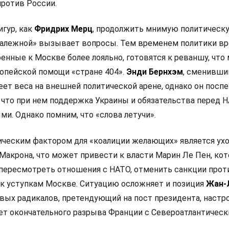
ротив России.
игур, как
Фридрих Мерц
, продолжить мнимую политическ
залежной» вызывает вопросы. Тем временем политики в
оенные к Москве более лояльно, готовятся к реваншу, что
опейской помощи «стране 404».
Энди Бернхэм
, сменивши
еет веса на внешней политической арене, однако он посп
 что при нем поддержка Украины и обязательства перед 
и. Однако помним, что «слова летучи».
ческим фактором для «коалиции желающих» является ух
Макрона, что может привести к власти Марин Ле Пен, кот
 пересмотреть отношения с НАТО, отменить санкции прот
 к уступкам Москве. Ситуацию осложняет и позиция
Жан-
левых радикалов, претендующий на пост президента, настр
ет окончательного разрыва Франции с Североатлантичес