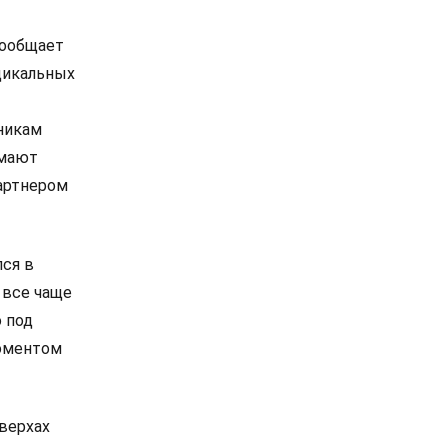
сообщает
дикальных
никам
омают
артнером
лся в
 все чаще
 под
моментом
 верхах