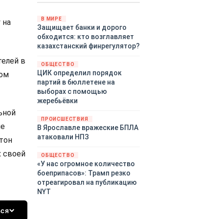
Путин провёл молниеносную
демонстрацию силы на
В МИРЕ
 на
Защищает банки и дорого
Дальнем Востоке.
обходится: кто возглавляет
Тихоокеанский флот без
казахстанский финрегулятор?
предупреждения развернул
крупномасштабные манёвры,
телей в
ОБЩЕСТВО
задействовав около
ЦИК определил порядок
том
шестидесяти кораблей,
партий в бюллетене на
десятки самолётов и больше
выборах с помощью
тринадцати тысяч
жеребьёвки
военнослужащих.
ьной
ПРОИСШЕСТВИЯ
не
В Ярославле вражеские БПЛА
атаковали НПЗ
тон
х своей
ОБЩЕСТВО
«У нас огромное количество
боеприпасов»: Трамп резко
отреагировал на публикацию
NYT
ься