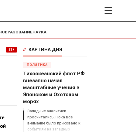
☰
Я
ОБРАЗОВАНИЕ
НАУКА
//
КАРТИНА ДНЯ
13+
ПОЛИТИКА
Тихоокеанский флот РФ
внезапно начал
масштабные учения в
Японском и Охотском
морях
Западные аналитики
те
просчитались. Пока всё
внимание было приковано к
кой
событиям на западных
границах России, Владимир