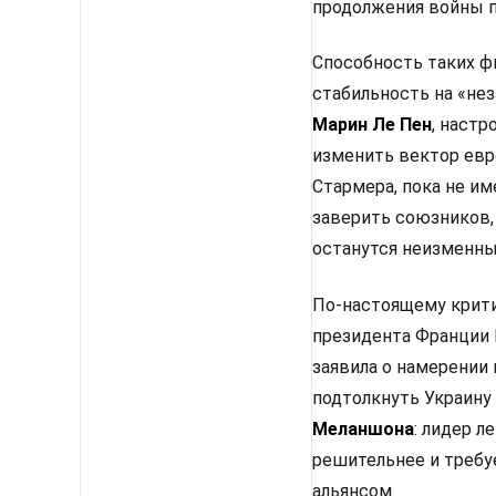
продолжения войны п
Способность таких ф
стабильность на «не
Марин Ле Пен
, настр
изменить вектор евр
Стармера, пока не им
заверить союзников,
останутся неизменным
По-настоящему крити
президента Франции 
заявила о намерении
подтолкнуть Украину
Меланшона
: лидер 
решительнее и требу
альянсом.