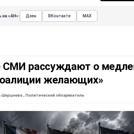
 на «АН»:
Дзен
ВКонтакте
МАХ
 СМИ рассуждают о медле
коалиции желающих»
а Шершнева
, Политический обозреватель