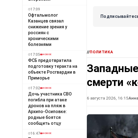
17:09
Офтальмолог
Подписывайтесь
Казанцев связал
снижение зрения у
россиян с
хроническими
болезнями
//
ПОЛИТИКА
17:05
НОВОЕ
ФСБ предотвратила
Западные
подготовку теракта на
объекте Росгвардии в
Приморье
смерти «
17:02
НОВОЕ
Дочь участника СВО
6 августа 2026, 16:15
Анн
погибла при атаке
дронов на пляж в
Архипо-Осиповке:
родные боятся
сообщить отцу
16:47
НОВОЕ