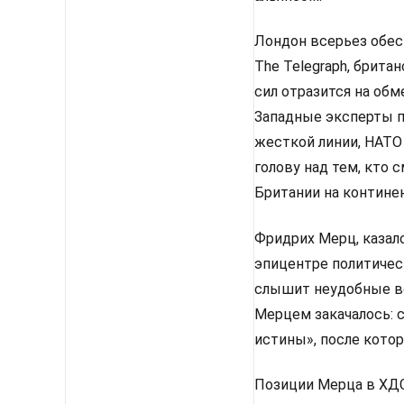
Лондон всерьез обес
The Telegraph, брит
сил отразится на об
Западные эксперты п
жесткой линии, НАТО
голову над тем, кто
Британии на континен
Фридрих Мерц, казало
эпицентре политическ
слышит неудобные во
Мерцем закачалось: 
истины», после кото
Позиции Мерца в ХДС 