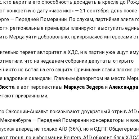
х, кто верит в его способность досидеть в кресле до Рож
ют конкретную дату «часа икс» — 21 сентября, день посл
рге — Передней Померании. По слухам, партийная элита г
от»: региональные премьеры планируют выступить един
ить Мерца уйти добровольно, прикрываясь интересами с
тельно теряет авторитет в ХДС, и в партии уже ищут ему
отметили, что на недавнем собрании депутаты открыто
и никто не встал на его защиту. Причинами стали плохие р
е кадровые скандалы. Главным фаворитом на место Мер
 Вюста
, а вот перспективы
Маркуса Зедера
и
Александра
итают призрачными.
по Саксонии-Анхальт показывают двукратный отрыв AfD
 в Мекленбурге — Передней Померании консерваторы и во
пуская вперед не только AfD (36%), но и СДПГ. Общегерма
ют тренд: по информации Reuters, AfD обходит блок ХДС/