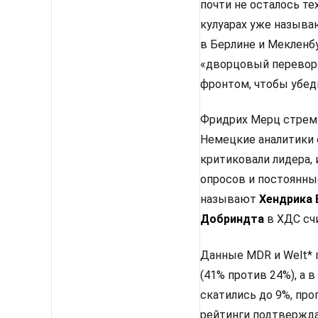
почти не осталось те
кулуарах уже называ
в Берлине и Мекленбу
«дворцовый перевор
фронтом, чтобы убед
Фридрих Мерц стреми
Немецкие аналитики 
критиковали лидера, 
опросов и постоянны
называют
Хендрика
Добриндта
в ХДС сч
Данные MDR и Welt* 
(41% против 24%), а
скатились до 9%, про
рейтинги подтвержда