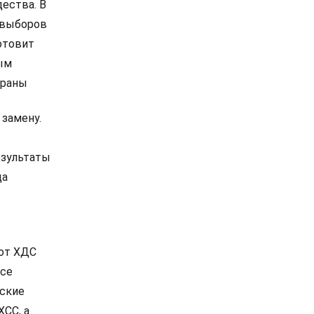
дества. В
е выборов
отовит
ым
траны
 замену.
езультаты
ца
 от ХДС
все
нские
ХСС, а