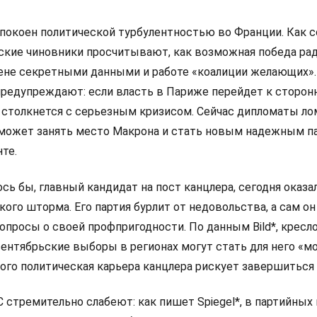
покоен политической турбулентностью во Франции. Как 
анские чиновники просчитывают, как возможная победа ра
мене секретными данными и работе «коалиции желающих».
редупреждают: если власть в Париже перейдет к сторон
 столкнется с серьезным кризисом. Сейчас дипломаты л
 сможет занять место Макрона и стать новым надежным п
те.
сь бы, главный кандидат на пост канцлера, сегодня оказа
ого шторма. Его партия бурлит от недовольства, а сам он
просы о своей профпригодности. По данным Bild*, кресло
сентябрьские выборы в регионах могут стать для него «
рого политическая карьера канцлера рискует завершиться
стремительно слабеют: как пишет Spiegel*, в партийных