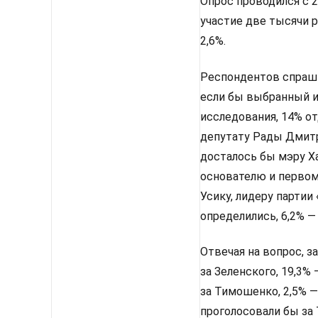
Опрос проводился с 2
участие две тысячи 
2,6%.
Респондентов спрашив
если бы выбранный им
исследования, 14% от
депутату Рады Дмитр
досталось бы мэру Х
основателю и первом
Усику, лидеру партии
определились, 6,2% —
Отвечая на вопрос, з
за Зеленского, 19,3%
за Тимошенко, 2,5% —
проголосовали бы за 