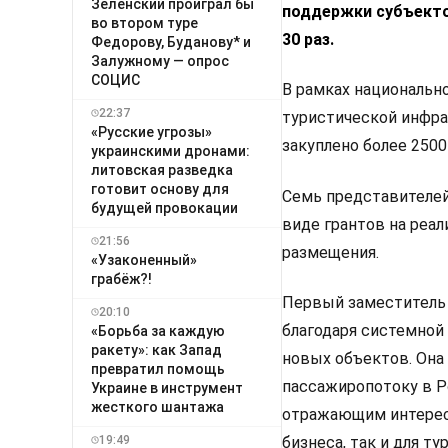
Зеленский проиграл бы
поддержки субъекто
во втором туре
30 раз.
Федорову, Буданову* и
Залужному — опрос
СОЦИС
В рамках национальн
22:37
туристической инфрас
«Русские угрозы»
закуплено более 2500
украинскими дронами:
литовская разведка
готовит основу для
Семь представителей
будущей провокации
виде грантов на реа
21:56
размещения.
«Узаконенный»
грабёж?!
Первый заместитель 
20:10
благодаря системной
«Борьба за каждую
ракету»: как Запад
новых объектов. Она 
превратил помощь
пассажиропотоку в Р
Украине в инструмент
жесткого шантажа
отражающим интерес к
19:49
бизнеса, так и для ту