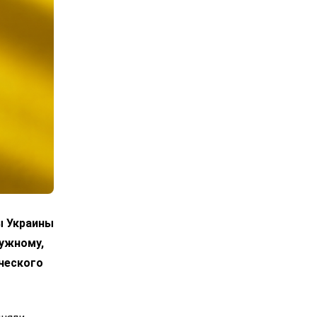
ы Украины
лужному,
ческого