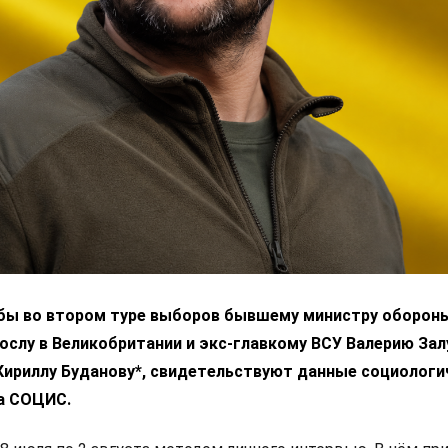
 бы во втором туре выборов бывшему министру оборон
ослу в Великобритании и экс-главкому ВСУ Валерию За
 Кириллу Буданову*, свидетельствуют данные социологи
а СОЦИС.