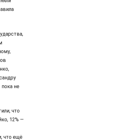
иняли
тавила
ударства,
м
ному,
сов
нко,
сандру
 пока не
или, что
йко, 12% —
, что ещё