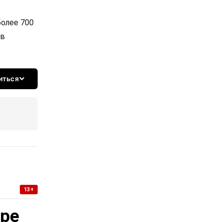
более 700
 в
иться
13+
уре