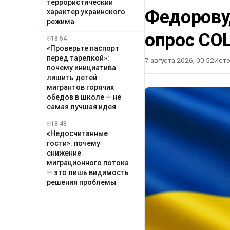
террористический
Федорову
характер украинского
режима
опрос СО
18:54
«Проверьте паспорт
перед тарелкой»:
7 августа 2026, 00:52
Исто
почему инициатива
лишить детей
мигрантов горячих
обедов в школе — не
самая лучшая идея
18:48
«Недосчитанные
гости»: почему
снижение
миграционного потока
— это лишь видимость
решения проблемы