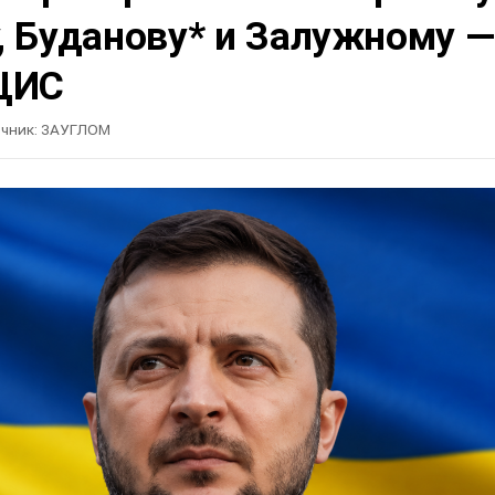
, Буданову* и Залужному —
ЦИС
чник:
ЗАУГЛОМ