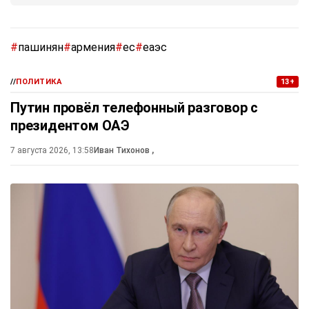
#
пашинян
#
армения
#
ес
#
еаэс
//
ПОЛИТИКА
13+
Путин провёл телефонный разговор с
президентом ОАЭ
7 августа 2026, 13:58
Иван Тихонов
,