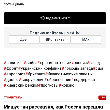
потенциала.
Поделиться
Подписывайтесь на «АН»:
Дзен
ВКонтакте
МАХ
#
политика
#
война
#
противостояние
#
россия
#
запад
#
фронт
#
украинский конфликт
#
помощь запада
#
сша
#
евросоюз
#
британия
#
баллистические ракеты
#
дроны
#
вооружение
#
обеспечение
#
поддержка
#
киевский режим
#
прогнозы
#
кризис
//
ПОЛИТИКА
13+
Мишустин рассказал, как Россия перешла