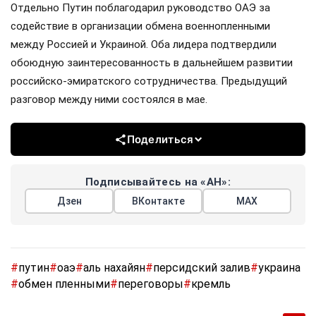
Отдельно Путин поблагодарил руководство ОАЭ за
содействие в организации обмена военнопленными
между Россией и Украиной. Оба лидера подтвердили
обоюдную заинтересованность в дальнейшем развитии
российско-эмиратского сотрудничества. Предыдущий
разговор между ними состоялся в мае.
Поделиться
Подписывайтесь на «АН»:
Дзен
ВКонтакте
МАХ
#
путин
#
оаэ
#
аль нахайян
#
персидский залив
#
украина
#
обмен пленными
#
переговоры
#
кремль