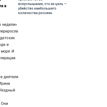
всеуслышание, что их цель —
ла в
убийство наибольшего
количества россиян
ы недели»
 переросла
 детских
еде и
 моря. И
операции
е деятели
Ирина
ZVёздный
 Они