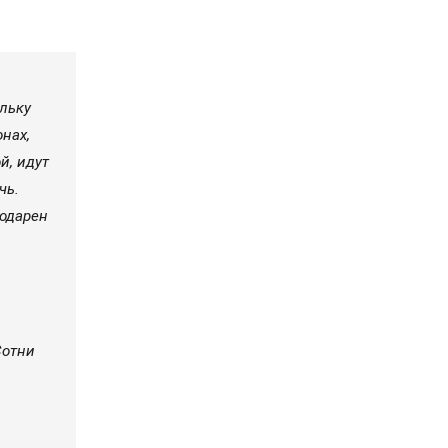
ольку
нах,
й, идут
чь.
годарен
Сотни