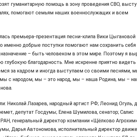
озят гуманитарную помощь в зону проведения СВО, выст
алях, помогают семьям наших военнослужащих и всем
лась премьера-презентация песни-клипа Вики Цыгановой
что именно добрые поступки помогают нам сохранить себя
назначение – быть человеком в этом мире. Поэтому я в
ою глубокую благодарность. Мне искренне приятно видеть
ёмся за кадром и иногда выступаем со своими песнями, м
мы с народом, мы – это народ, мы – наша Родина, мы – н
анова.
и: Николай Лазарев, народный артист РФ; Леонид Огуль, 
емет, депутат Госдумы; Елена Шумилова, сенатор; Салис
 РАН, генеральный директор компании «Щёлково Агрохим»
думы, Дарья Автономова, исполнительный директор движ