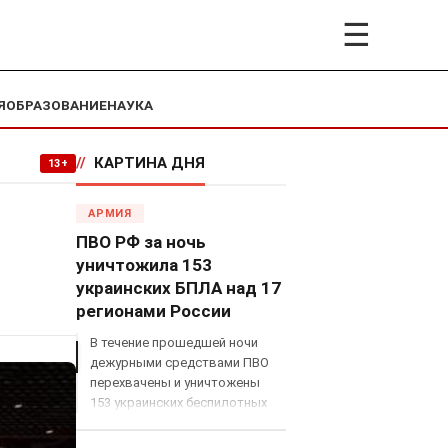
☰
Я
ОБРАЗОВАНИЕ
НАУКА
//
КАРТИНА ДНЯ
13+
АРМИЯ
ПВО РФ за ночь
уничтожила 153
украинских БПЛА над 17
регионами России
В течение прошедшей ночи
дежурными средствами ПВО
перехвачены и уничтожены
153 украинских беспилотных
летательных аппарата
самолетного типа над