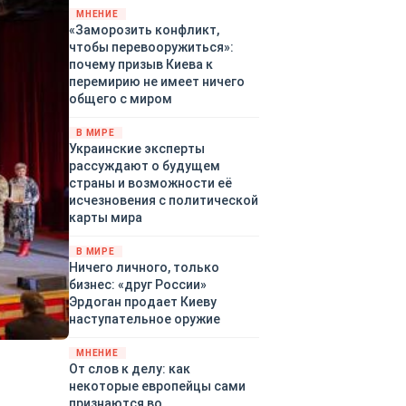
территориями Белгородской,
МНЕНИЕ
«Заморозить конфликт,
Брянской, Владимирской,
чтобы перевооружиться»:
Воронежской, Калужской,
почему призыв Киева к
Курской, Липецкой,
перемирию не имеет ничего
Орловской, Ростовской,
общего с миром
Рязанской, Самарской,
Смоленской, Тверской,
В МИРЕ
Тульской областей,
Украинские эксперты
Московского региона,
рассуждают о будущем
Республики Крым, Республики
страны и возможности её
Татарстан, Краснодарского
исчезновения с политической
края и над акваториями
карты мира
Азовского и Черного морей.
В МИРЕ
Ничего личного, только
бизнес: «друг России»
Эрдоган продает Киеву
наступательное оружие
МНЕНИЕ
От слов к делу: как
некоторые европейцы сами
,
признаются во