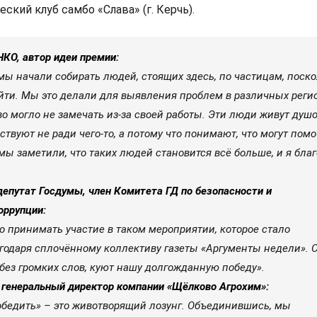
ский клуб самбо «Слава» (г. Керчь).
О, автор идеи премии:
мы начали собирать людей, стоящих здесь, по частицам, поск
йти. Мы это делали для выявления проблем в различных регио
о могло не замечать из-за своей работы. Эти люди живут душо
ствуют не ради чего-то, а потому что понимают, что могут помо
ы заметили, что таких людей становится всё больше, и я бла
епутат Госдумы, член Комитета ГД по безопасности и
оррупции:
о принимать участие в таком мероприятии, которое стало
одаря сплочённому коллективу газеты «Аргументы недели». 
 без громких слов, куют нашу долгожданную победу».
генеральный директор компании «Щёлково Агрохим»:
бедить» – это животворящий лозунг. Объединившись, мы