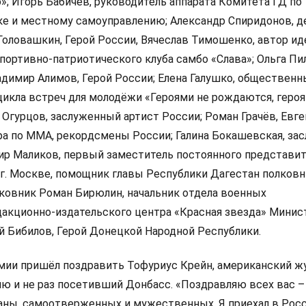
»; Игорь Бабичев, руководитель аппарата Комитета ГД по
ке и местному самоуправлению; Александр Спиридонов, д
Головашкин, Герой России, Вячеслав Тимошенко, автор ид
портивно-патриотического клуба самбо «Слава»; Ольга Пи
адимир Алимов, Герой России; Елена Галушко, обществен
 цикла встреч для молодёжи «Героями не рождаются, геро
 Огурцов, заслуженный артист России; Роман Грачёв, Евг
ра по ММА, рекордсмены России; Галина Бокашевская, за
бир Маликов, первый заместитель постоянного представи
г. Москве, помощник главы Республики Дагестан полковни
лковник Роман Бирюлин, начальник отдела военных
акционно-издательского центра «Красная звезда» Минис
й Бибилов, Герой Донецкой Народной Республики.
мии пришёл поздравить Тофуриус Крейн, американский жу
ю и не раз посетивший Донбасс. «Поздравляю всех вас –
аны, самоотверженных и мужественных. Я приехал в Рос