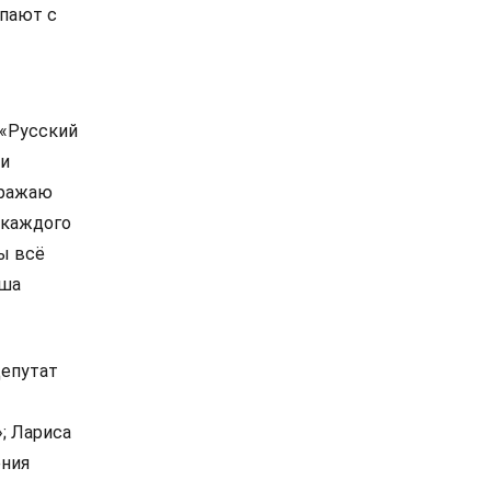
упают с
 «Русский
 и
ыражаю
 каждого
ы всё
аша
депутат
; Лариса
ения