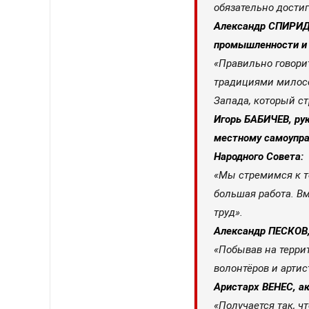
обязательно дости
Александр СПИРИДО
промышленности и 
«Правильно говори
традициями милосе
Запада, который с
Игорь БАБИЧЕВ, ру
местному самоупра
Народного Совета:
«Мы стремимся к т
большая работа. В
труд».
Александр ПЕСКОВ,
«Побывав на терри
волонтёров и артис
Аристарх ВЕНЕС, ак
«Получается так, ч