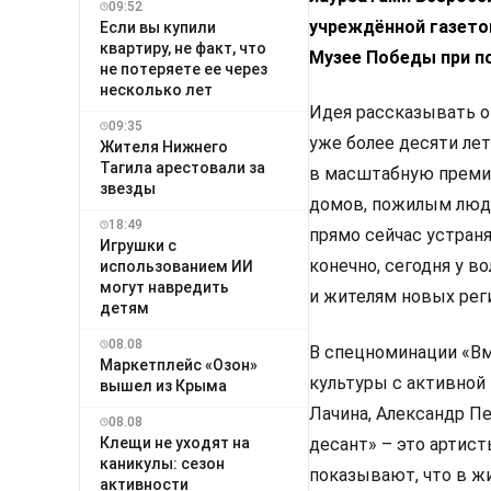
09:52
учреждённой газето
Если вы купили
квартиру, не факт, что
Музее Победы при п
не потеряете ее через
несколько лет
Идея рассказывать о
09:35
уже более десяти ле
Жителя Нижнего
Тагила арестовали за
в масштабную преми
звезды
домов, пожилым людя
18:49
прямо сейчас устран
Игрушки с
конечно, сегодня у 
использованием ИИ
могут навредить
и жителям новых рег
детям
08.08
В спецноминации «Вм
Маркетплейс «Озон»
культуры с активной 
вышел из Крыма
Лачина, Александр Пе
08.08
десант» – это артист
Клещи не уходят на
каникулы: сезон
показывают, что в жи
активности