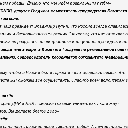
гнем победы. Думаю, что мы идём правильным путём».
НОВ, депутат Госдумы, заместитель председателя Комитета 
торговле:
т наш президент Владимир Путин, что Россия всегда славилас
рдия и бескорыстного служения Отечеству, что нас отличает о
тремится разрушить наши ценности и национальную идентично
ководитель аппарата Комитета Госдумы по региональной полит
влению, сопредседатель-координатор оргкомитета Федеральн
ому, чтобы в России были гармоничные, здоровые семьи. Это
месте мы сможем всё осуществить. Спасибо всем волонтёрам з
 актёр:
тории ДНР и ЛНР, я своими глазами увидел, как люди ждут
тов. Вы делаете благое дело».
тёр:
то одна часть россиян воюет, жертвует собой. А другая продолж