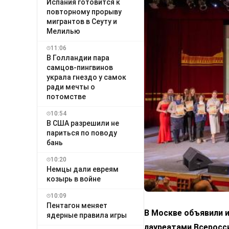
Испания готовится к
повторному прорыву
мигрантов в Сеуту и
Мелилью
11:06
В Голландии пара
самцов-пингвинов
украла гнездо у самок
ради мечты о
потомстве
10:54
В США разрешили не
париться по поводу
бань
10:20
Немцы дали евреям
козырь в войне
10:09
Пентагон меняет
В Москве объявили и
ядерные правила игры
лауреатами Всеросс