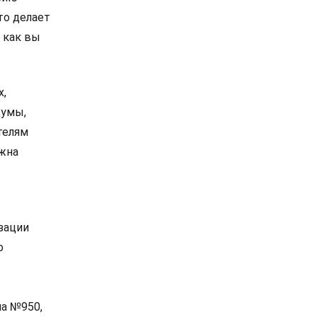
то делает
 как вы
х,
думы,
телям
ажна
зации
о
а №950,