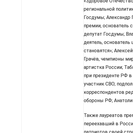
«Здоровое Отечество
региональной полити
Госдумы; Александр 
премии, основатель с
депутат Госдумы; Вл
деятель, основатель
становятся»; Алексей
Грачёв, чемпионы ми
артистка России; Та
при президенте РФ в 
участник СВО; подпо
корреспондентов ред
обороны РФ; Анатоли
Также лауреатов пре
переехавший в Росси
патриотов своей стр