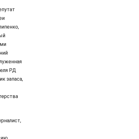
епутат
еи
липенко,
ный
ями
ений
служенная
теля РД
к запаса,
терства
рналист,
сию