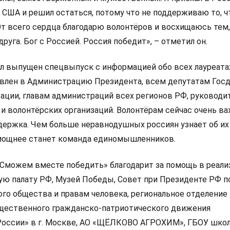
з США и решил остаться, потому что не поддерживаю то, ч
От всего сердца благодарю волонтёров и восхищаюсь тем,
руга. Бог с Россией. Россия победит», – отметил он.
л выпущен спецвыпуск с информацией обо всех лауреата
влен в Администрацию Президента, всем депутатам Гос
ации, главам администраций всех регионов РФ, руководи
и волонтёрских организаций. Волонтёрам сейчас очень в
ержка. Чем больше неравнодушных россиян узнает об их
 мощнее станет команда единомышленников.
Сможем вместе победить» благодарит за помощь в реали
ю палату РФ, Музей Победы, Совет при Президенте РФ п
го общества и правам человека, региональное отделение
щественного гражданско-патриотического движения
России» в г. Москве, АО «ЩЁЛКОВО АГРОХИМ», ГБОУ школ