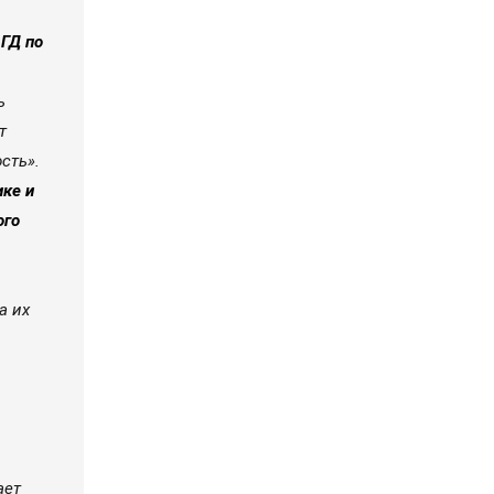
ГД по
ь
т
сть».
ике и
ого
а их
ает