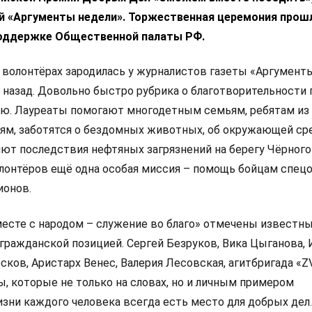
й «Аргументы недели». Торжественная церемония прош
оддержке Общественной палаты РФ.
 волонтёрах зародилась у журналистов газеты «Аргумент
т назад. Довольно быстро рубрика о благотворительности
ю. Лауреаты помогают многодетным семьям, ребятам из
м, заботятся о бездомных животных, об окружающей ср
яют последствия нефтяных загрязнений на берегу Чёрного
волонтёров ещё одна особая миссия – помощь бойцам спец
ионов.
есте с народом – служение во благо» отмечены известны
гражданской позицией. Сергей Безруков, Вика Цыганова, 
сков, Аристарх Венес, Валерия Лесовская, агитбригада «
ы, которые не только на словах, но и личным примером
зни каждого человека всегда есть место для добрых дел.