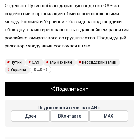
Отдельно Путин поблагодарил руководство ОАЭ за
содействие в организации обмена военнопленными
между Россией и Украиной. Оба лидера подтвердили
обоюдную заинтересованность в дальнейшем развитии
российско-эмиратского сотрудничества. Предыдущий
разговор между ними состоялся в мае.
Путин
ОАЭ
аль Нахайян
Персидский залив
#
#
#
#
Украина
#
ЕЩЕ +3
Поделиться
Подписывайтесь на «АН»:
Дзен
ВКонтакте
МАХ