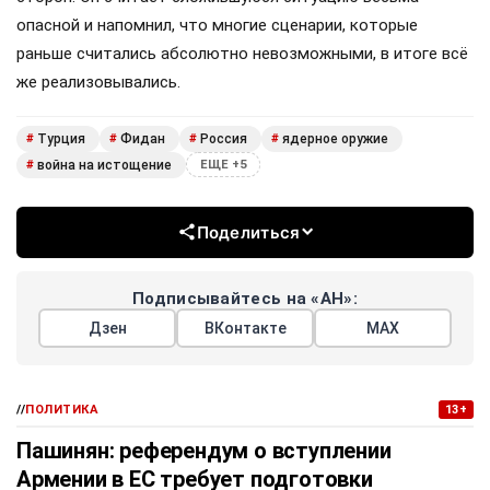
опасной и напомнил, что многие сценарии, которые
раньше считались абсолютно невозможными, в итоге всё
же реализовывались.
Турция
Фидан
Россия
ядерное оружие
#
#
#
#
война на истощение
#
ЕЩЕ +5
Поделиться
Подписывайтесь на «АН»:
Дзен
ВКонтакте
МАХ
//
ПОЛИТИКА
13+
Пашинян: референдум о вступлении
Армении в ЕС требует подготовки