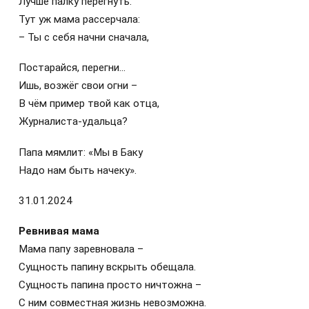
Лучше палку перегнуть.
Тут уж мама рассерчала:
– Ты с себя начни сначала,
Постарайся, перегни…
Ишь, возжёг свои огни –
В чём пример твой как отца,
Журналиста-удальца?
Папа мямлит: «Мы в Баку
Надо нам быть начеку».
31.01.2024
Ревнивая мама
Мама папу заревновала –
Сущность папину вскрыть обещала.
Сущность папина просто ничтожна –
С ним совместная жизнь невозможна.