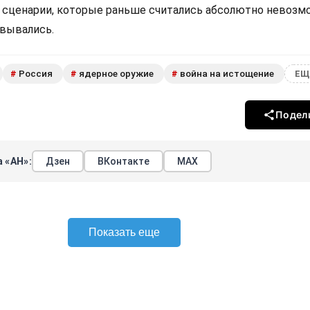
е сценарии, которые раньше считались абсолютно невозм
овывались.
Россия
ядерное оружие
война на истощение
#
#
#
ЕЩ
Подел
 «АН»:
Дзен
ВКонтакте
МАХ
Показать еще