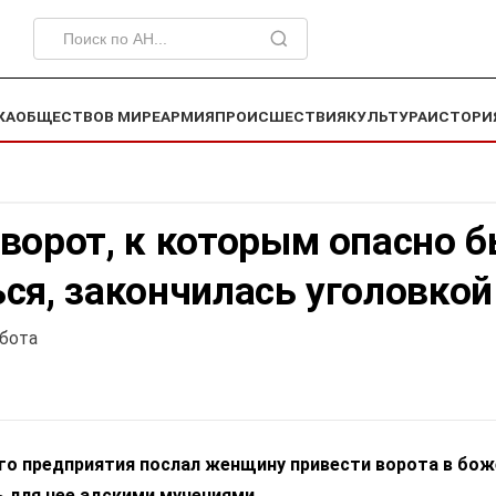
КА
ОБЩЕСТВО
В МИРЕ
АРМИЯ
ПРОИСШЕСТВИЯ
КУЛЬТУРА
ИСТОРИ
ворот, к которым опасно 
ся, закончилась уголовкой
абота
го предприятия послал женщину привести ворота в бож
ь для нее адскими мучениями.