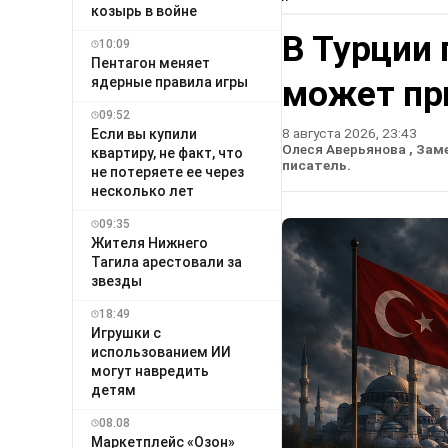
козырь в войне
В Турции 
10:09
Пентагон меняет
может пр
ядерные правила игры
09:52
8 августа 2026, 23:43
Если вы купили
Олеся Аверьянова
, Зам
квартиру, не факт, что
писатель.
не потеряете ее через
несколько лет
09:35
Жителя Нижнего
Тагила арестовали за
звезды
18:49
Игрушки с
использованием ИИ
могут навредить
детям
08.08
Маркетплейс «Озон»