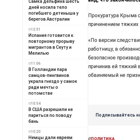
Самка дельфина шесть
дней носила тело
погибшего детеныша у
Прокуратура Крыма со
берегов Австралии
причинением тяжких
12:51
Испания готовится к
«По версии следстви
повторному прорыву
мигрантов в Сеуту и
работницу, в обязанн
Мелилью
безопасное производ
11:06
причинив ей тяжкий 
В Голландии пара
обвиняемый не призн
самцов-пингвинов
украла гнездо у самок
ради мечты о
потомстве
10:54
В США разрешили не
Подписывайтесь на
париться по поводу
бань
10:20
Немцы дали евреям
//
ПОЛИТИКА