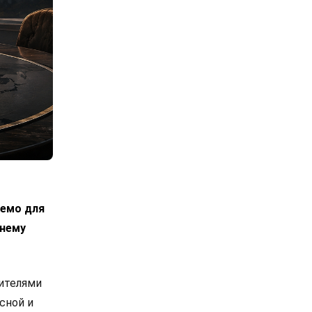
лемо для
днему
вителями
сной и