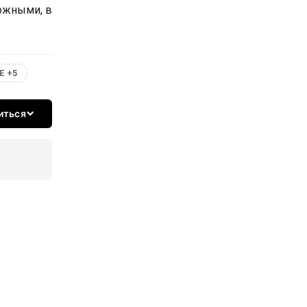
ожными, в
Е +5
иться