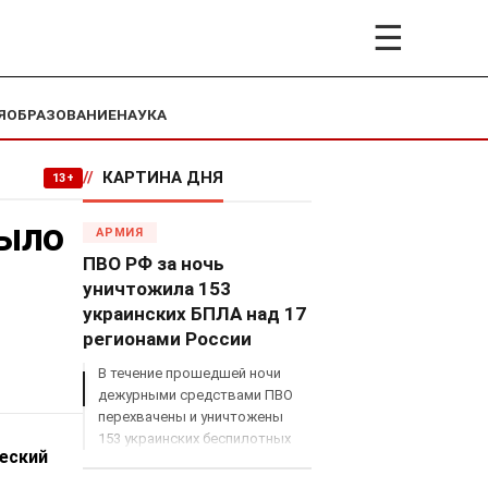
☰
Я
ОБРАЗОВАНИЕ
НАУКА
//
КАРТИНА ДНЯ
13+
было
АРМИЯ
ПВО РФ за ночь
уничтожила 153
украинских БПЛА над 17
регионами России
В течение прошедшей ночи
дежурными средствами ПВО
перехвачены и уничтожены
153 украинских беспилотных
еский
летательных аппарата
самолетного типа над