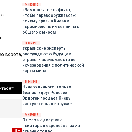
территориями Белгородской,
МНЕНИЕ
«Заморозить конфликт,
Брянской, Владимирской,
 с
чтобы перевооружиться»:
Воронежской, Калужской,
почему призыв Киева к
Курской, Липецкой,
перемирию не имеет ничего
Орловской, Ростовской,
общего с миром
Рязанской, Самарской,
т
Смоленской, Тверской,
В МИРЕ
Тульской областей,
Украинские эксперты
Московского региона,
е ворота,
рассуждают о будущем
Республики Крым, Республики
страны и возможности её
Татарстан, Краснодарского
исчезновения с политической
края и над акваториями
карты мира
Азовского и Черного морей.
В МИРЕ
Ничего личного, только
иться
бизнес: «друг России»
Эрдоган продает Киеву
наступательное оружие
МНЕНИЕ
От слов к делу: как
некоторые европейцы сами
признаются во
13+