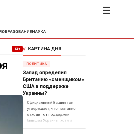
☰
Я
ОБРАЗОВАНИЕ
НАУКА
//
КАРТИНА ДНЯ
13+
ря
ПОЛИТИКА
Запад определил
Британию «сменщиком»
США в поддержке
Украины?
Официальный Вашингтон
утверждает, что поэтапно
отходит от поддержки
бывшей Украины, хотя и
продолжает снабжать ВСУ
разведданными и поставлять