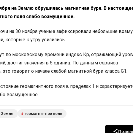
ября на Землю обрушилась магнитная буря. В настояще
тного поля слабо возмущенное.
ночи на 30 ноября ученые зафиксировали небольшие возм
и, которые к утру усилились.
нут по московскому времени индекс Кр, отражающий уро
й, достиг значения в 5 единиц. По данным сервиса
m
, это говорит о начале слабой магнитной бури класса G1.
тояние геомагнитного поля в пределах 1 и характеризует
або возмущенное.
Земля
геомагнитное поле
#
Подел