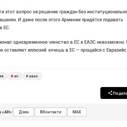
 этот вопрос на решение граждан без институциональн
Пашинян. И даже после этого Армении придётся подавать
в ЕС.
изнал: одновременное членство в ЕС и ЕАЭС невозможно.
не оставляет иллюзий: хочешь в ЕС — прощайся с Евразий
ия
ес
еаэс
#
#
Подел
 «АН»:
Дзен
ВКонтакте
МАХ