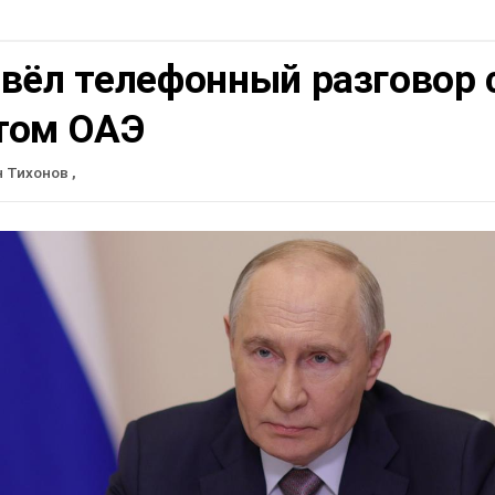
вёл телефонный разговор 
том ОАЭ
н Тихонов
,