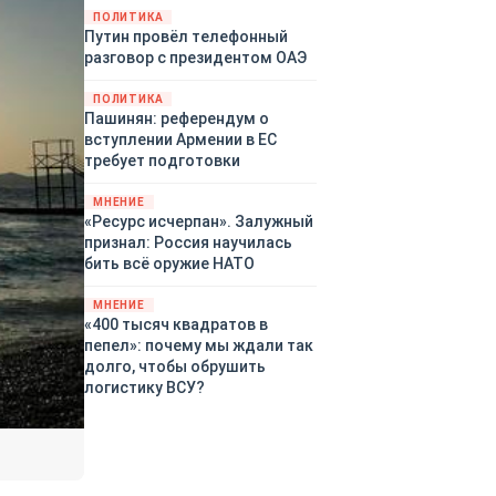
закупленное ранее оружие.
ПОЛИТИКА
Путин провёл телефонный
Также американская
разговор с президентом ОАЭ
администрация скидывает на
европейцев снабжение
ПОЛИТИКА
киевского режима оружием,
Пашинян: референдум о
которое стремится продавать
вступлении Армении в ЕС
всем новым снабженцам.
требует подготовки
Однако часто возникают
предположения о возможном
МНЕНИЕ
«сменщике» американцев на
«Ресурс исчерпан». Залужный
этом позорном посту.
признал: Россия научилась
Рассмотрим, кто же рвётся на
бить всё оружие НАТО
место «миротворцев».
МНЕНИЕ
«400 тысяч квадратов в
пепел»: почему мы ждали так
долго, чтобы обрушить
логистику ВСУ?