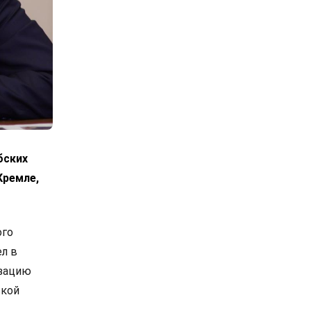
бских
Кремле,
ого
л в
изацию
ской