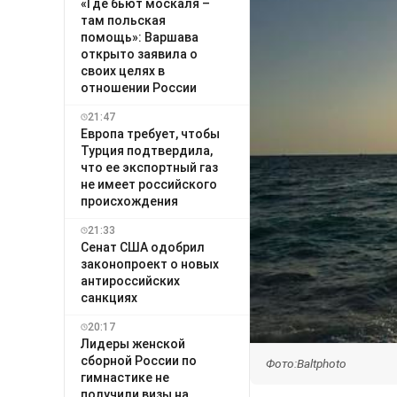
«Где бьют москаля –
там польская
помощь»: Варшава
открыто заявила о
своих целях в
отношении России
21:47
Европа требует, чтобы
Турция подтвердила,
что ее экспортный газ
не имеет российского
происхождения
21:33
Сенат США одобрил
законопроект о новых
антироссийских
санкциях
20:17
Лидеры женской
сборной России по
Фото:Baltphoto
гимнастике не
получили визы на