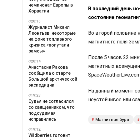
чемпионат Европы в
В последний день но
Хорватии
состояние геомагни
20:15
Журналист Михаил
Во второй половине 
Леонтьев: некоторые
на фоне топливного
магнитного поля Земл
кризиса «попутали
рамсы»
После 5 часов 22 ми
20:14
магнитных возмущени
Анастасия Ракова
сообщила о старте
SpaceWeatherLive.co
Большой арктической
экспедиции
На данный момент сос
19:23
неустойчивое или сл
Судья не согласился
со священником, что
подсудимая
исправилась
Магнитная буря
#
#
19:12
Wildberries готовит