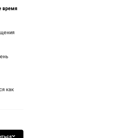
е время
ущения
вень
ся как
иться