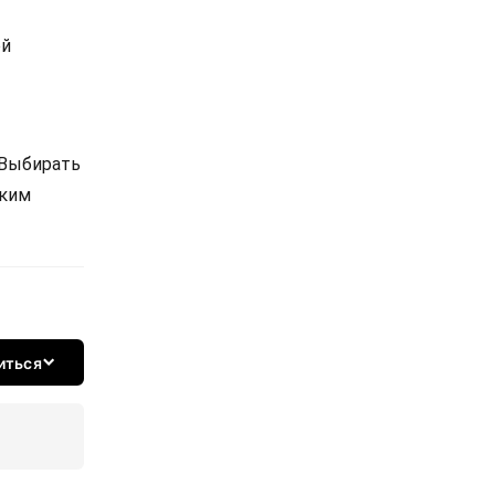
ой
 Выбирать
ским
иться