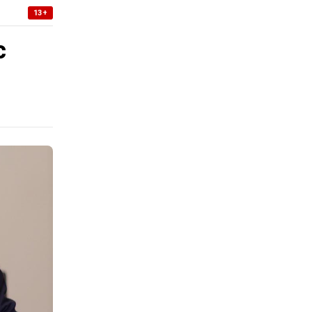
13+
с