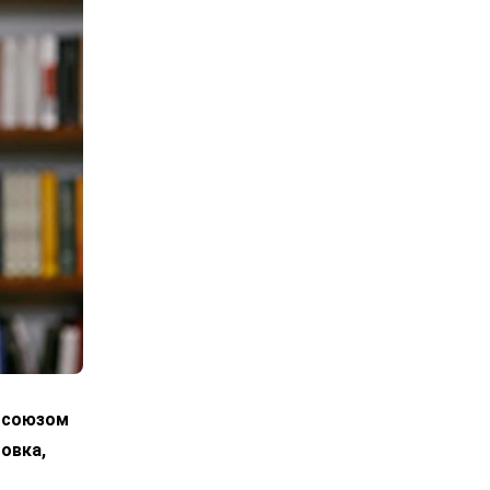
росоюзом
овка,