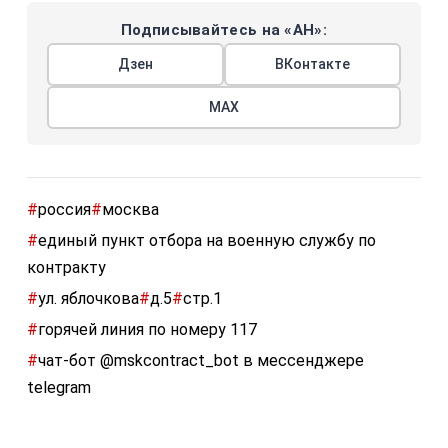
Подписывайтесь на «АН»:
Дзен
ВКонтакте
МАХ
#
россия
#
москва
#
единый пункт отбора на военную службу по
контракту
#
ул. яблочкова
#
д.5
#
стр.1
#
горячей линия по номеру 117
#
чат-бот @mskcontract_bot в мессенджере
telegram