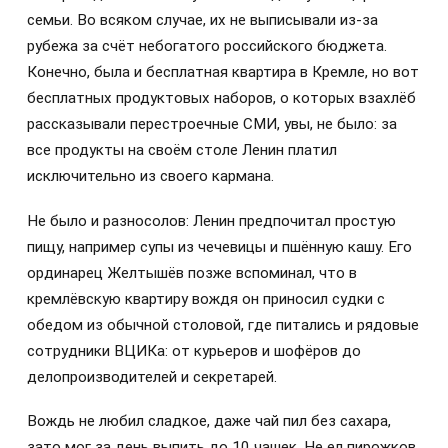
семьи. Во всяком случае, их не выписывали из-за
рубежа за счёт небогатого российского бюджета.
Конечно, была и бесплатная квартира в Кремле, но вот
бесплатных продуктовых наборов, о которых взахлёб
рассказывали перестроечные СМИ, увы, не было: за
все продукты на своём столе Ленин платил
исключительно из своего кармана.
Не было и разносолов: Ленин предпочитал простую
пищу, например супы из чечевицы и пшённую кашу. Его
ординарец Желтышёв позже вспоминал, что в
кремлёвскую квартиру вождя он приносил судки с
обедом из обычной столовой, где питались и рядовые
сотрудники ВЦИКа: от курьеров и шофёров до
делопроизводителей и секретарей.
Вождь не любил сладкое, даже чай пил без сахара,
зато мог за день выпить до 10 чашек. Не ел пирожков,