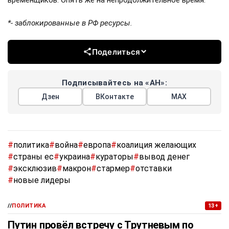
временщиков. Опять же на непродолжительное время.
*- заблокированные в РФ ресурсы.
Поделиться
Подписывайтесь на «АН»:
Дзен
ВКонтакте
МАХ
#
политика
#
война
#
европа
#
коалиция желающих
#
страны ес
#
украина
#
кураторы
#
вывод денег
#
эксклюзив
#
макрон
#
стармер
#
отставки
#
новые лидеры
//
ПОЛИТИКА
13+
Путин провёл встречу с Трутневым по