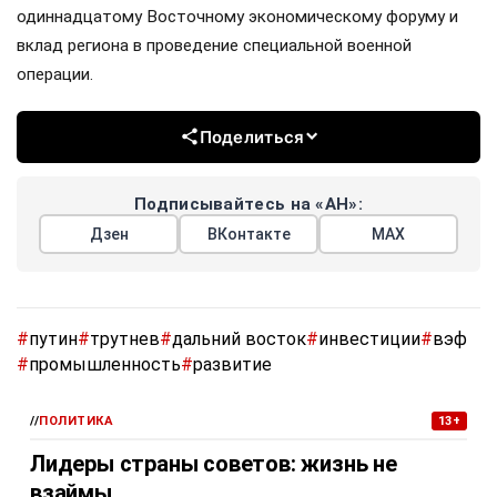
одиннадцатому Восточному экономическому форуму и
вклад региона в проведение специальной военной
операции.
Поделиться
Подписывайтесь на «АН»:
Дзен
ВКонтакте
МАХ
#
путин
#
трутнев
#
дальний восток
#
инвестиции
#
вэф
#
промышленность
#
развитие
//
ПОЛИТИКА
13+
Лидеры страны советов: жизнь не
взаймы