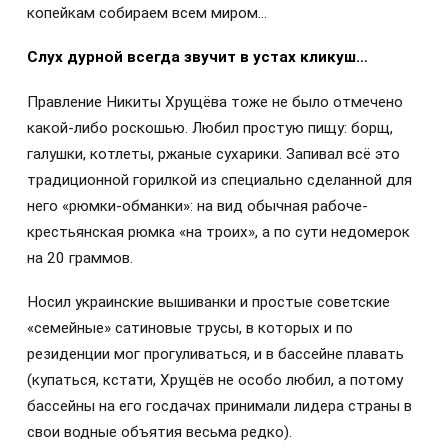
копейкам собираем всем миром…
Слух дурной всегда звучит в устах кликуш…
Правление Никиты Хрущёва тоже не было отмечено
какой-либо роскошью. Любил простую пищу: борщ,
галушки, котлеты, ржаные сухарики. Запивал всё это
традиционной горилкой из специально сделанной для
него «рюмки-обманки»: на вид обычная рабоче-
крестьянская рюмка «на троих», а по сути недомерок
на 20 граммов.
Носил украинские вышиванки и простые советские
«семейные» сатиновые трусы, в которых и по
резиденции мог прогуливаться, и в бассейне плавать
(купаться, кстати, Хрущёв не особо любил, а потому
бассейны на его госдачах принимали лидера страны в
свои водные объятия весьма редко).