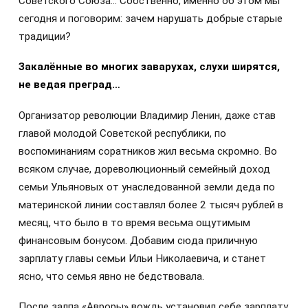
Советского Союза… Собственно, именно об этом мы
сегодня и поговорим: зачем нарушать добрые старые
традиции?
Закалённые во многих заварухах, слухи ширятся,
не ведая преград…
Организатор революции Владимир Ленин, даже став
главой молодой Советской республики, по
воспоминаниям соратников жил весьма скромно. Во
всяком случае, дореволюционный семейный доход
семьи Ульяновых от унаследованной земли деда по
материнской линии составлял более 2 тысяч рублей в
месяц, что было в то время весьма ощутимым
финансовым бонусом. Добавим сюда приличную
зарплату главы семьи Ильи Николаевича, и станет
ясно, что семья явно не бедствовала.
После залпа «Авроры» вождь установил себе зарплату