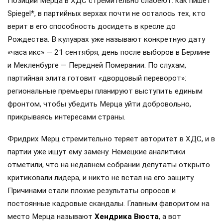
Позиции Мерца в ХДС стремительно слабеют: как пишет
Spiegel*, в партийных верхах почти не осталось тех, кто
верит в его способность досидеть в кресле до
Рождества. В кулуарах уже называют конкретную дату
«часа икс» — 21 сентября, день после выборов в Берлине
и Мекленбурге — Передней Померании. По слухам,
партийная элита готовит «дворцовый переворот»:
региональные премьеры планируют выступить единым
фронтом, чтобы убедить Мерца уйти добровольно,
прикрываясь интересами страны.
Фридрих Мерц стремительно теряет авторитет в ХДС, и в
партии уже ищут ему замену. Немецкие аналитики
отметили, что на недавнем собрании депутаты открыто
критиковали лидера, и никто не встал на его защиту.
Причинами стали плохие результаты опросов и
постоянные кадровые скандалы. Главным фаворитом на
место Мерца называют
Хендрика Вюста
, а вот