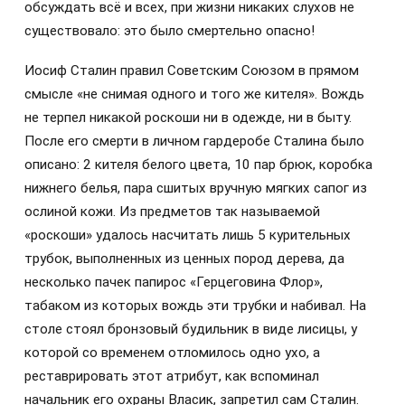
обсуждать всё и всех, при жизни никаких слухов не
существовало: это было смертельно опасно!
Иосиф Сталин правил Советским Союзом в прямом
смысле «не снимая одного и того же кителя». Вождь
не терпел никакой роскоши ни в одежде, ни в быту.
После его смерти в личном гардеробе Сталина было
описано: 2 кителя белого цвета, 10 пар брюк, коробка
нижнего белья, пара сшитых вручную мягких сапог из
ослиной кожи. Из предметов так называемой
«роскоши» удалось насчитать лишь 5 курительных
трубок, выполненных из ценных пород дерева, да
несколько пачек папирос «Герцеговина Флор»,
табаком из которых вождь эти трубки и набивал. На
столе стоял бронзовый будильник в виде лисицы, у
которой со временем отломилось одно ухо, а
реставрировать этот атрибут, как вспоминал
начальник его охраны Власик, запретил сам Сталин.