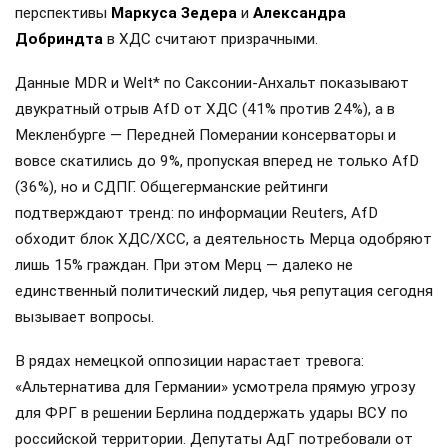
перспективы
Маркуса Зедера
и
Александра
Добриндта
в ХДС считают призрачными.
Данные MDR и Welt* по Саксонии-Анхальт показывают
двукратный отрыв AfD от ХДС (41% против 24%), а в
Мекленбурге — Передней Померании консерваторы и
вовсе скатились до 9%, пропуская вперед не только AfD
(36%), но и СДПГ. Общегерманские рейтинги
подтверждают тренд: по информации Reuters, AfD
обходит блок ХДС/ХСС, а деятельность Мерца одобряют
лишь 15% граждан. При этом Мерц — далеко не
единственный политический лидер, чья репутация сегодня
вызывает вопросы.
В рядах немецкой оппозиции нарастает тревога:
«Альтернатива для Германии» усмотрела прямую угрозу
для ФРГ в решении Берлина поддержать удары ВСУ по
российской территории. Депутаты АдГ потребовали от