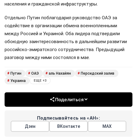
населения и гражданской инфраструктуры.
Отдельно Путин поблагодарил руководство ОАЭ за
содействие в организации обмена военнопленными
между Россией и Украиной. Оба лидера подтвердили
обоюдную заинтересованность в дальнейшем развитии
российско-эмиратского сотрудничества. Предыдущий
разговор между ними состоялся в мае.
Путин
ОАЭ
аль Нахайян
Персидский залив
#
#
#
#
Украина
#
ЕЩЕ +3
Поделиться
Подписывайтесь на «АН»:
Дзен
ВКонтакте
МАХ