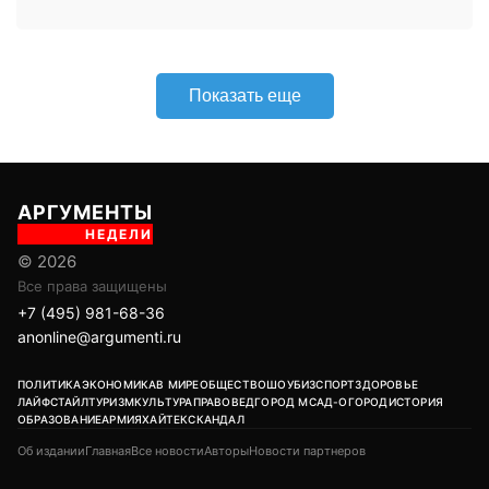
+7 (495) 981-68-36
anonline@argumenti.ru
ПОЛИТИКА
ЭКОНОМИКА
В МИРЕ
ОБЩЕСТВО
ШОУБИЗ
СПОРТ
ЗДОРОВЬЕ
ЛАЙФСТАЙЛ
ТУРИЗМ
КУЛЬТУРА
ПРАВОВЕД
ГОРОД М
САД-ОГОРОД
ИСТОРИЯ
ОБРАЗОВАНИЕ
АРМИЯ
ХАЙТЕК
СКАНДАЛ
Об издании
Главная
Все новости
Авторы
Новости партнеров
Адрес редакции: Москва, ул. Тверская, д. 8/2 стр. 1
Учредитель: ООО «ИЦТ и ИЭТ»
Издатель: ООО «Медианет»
Главный редактор печатной версии: Угланов Андрей Иванович
Главный редактор сетевого издания (сайта): Вавилов Андрей
Александрович
Заместитель главного редактора: Аверьянова Олеся Сергеевна
Адрес редакции: 119002, г. Москва, ул. Арбат, д. 29, 1-й этаж, пом. IV,
комн. 2
18+
Возрастная категория сайта: