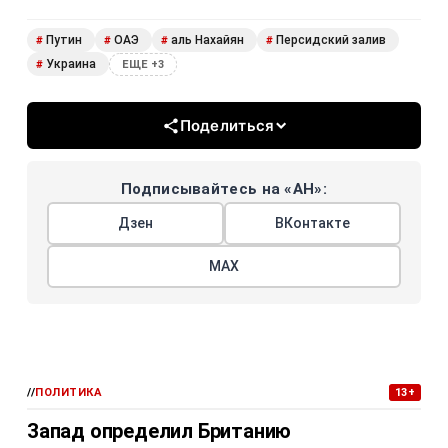
Путин
ОАЭ
аль Нахайян
Персидский залив
#
#
#
#
Украина
#
ЕЩЕ +3
Поделиться
Подписывайтесь на «АН»:
Дзен
ВКонтакте
МАХ
//
ПОЛИТИКА
13+
Запад определил Британию