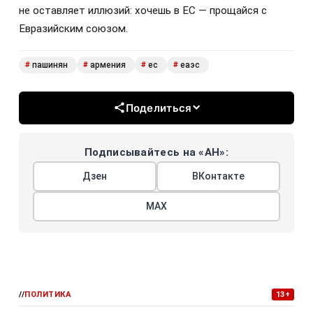
не оставляет иллюзий: хочешь в ЕС — прощайся с
Евразийским союзом.
пашинян
армения
ес
еаэс
#
#
#
#
Поделиться
Подписывайтесь на «АН»:
Дзен
ВКонтакте
МАХ
//
ПОЛИТИКА
13+