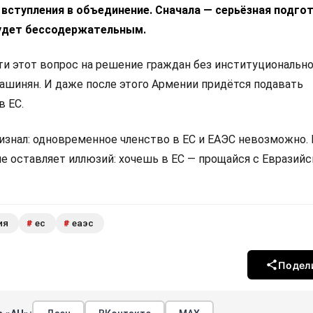
 вступления в объединение. Сначала — серьёзная подгот
удет бессодержательным.
 этот вопрос на решение граждан без институциональн
Пашинян. И даже после этого Армении придётся подавать
в ЕС.
изнал: одновременное членство в ЕС и ЕАЭС невозможно.
не оставляет иллюзий: хочешь в ЕС — прощайся с Евразий
ия
ес
еаэс
#
#
Подел