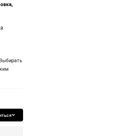
овка,
ой
 Выбирать
ским
иться