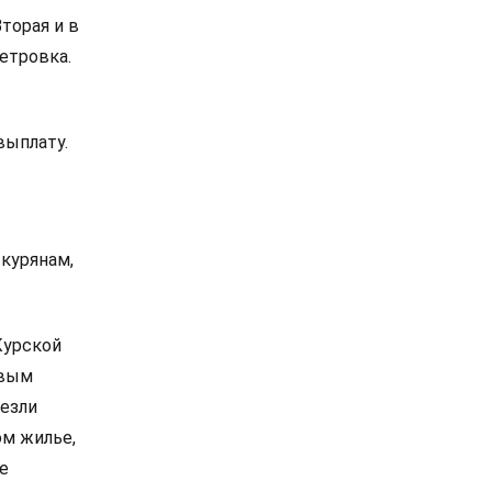
торая и в
етровка.
выплату.
курянам,
Курской
евым
везли
м жилье,
е