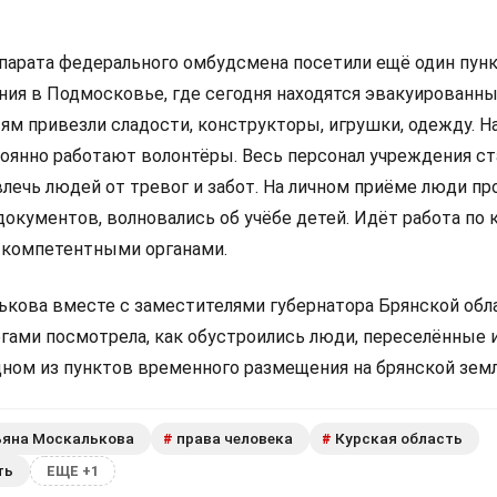
парата федерального омбудсмена посетили ещё один пун
ия в Подмосковье, где сегодня находятся эвакуированн
ям привезли сладости, конструкторы, игрушки, одежду. Н
оянно работают волонтёры. Весь персонал учреждения ст
лечь людей от тревог и забот. На личном приёме люди пр
документов, волновались об учёбе детей. Идёт работа по
 компетентными органами.
ькова вместе с заместителями губернатора Брянской обл
гами посмотрела, как обустроились люди, переселённые 
дном из пунктов временного размещения на брянской земл
ьяна Москалькова
права человека
Курская область
#
#
ть
ЕЩЕ +1