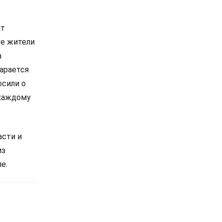
кт
ые жители
а
арается
осили о
 каждому
асти и
из
е.