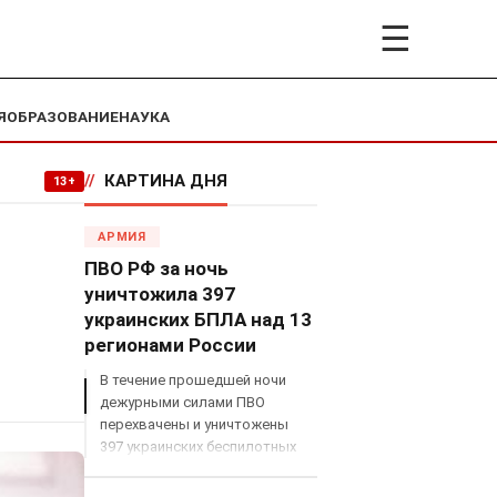
☰
Я
ОБРАЗОВАНИЕ
НАУКА
//
КАРТИНА ДНЯ
13+
АРМИЯ
ПВО РФ за ночь
уничтожила 397
украинских БПЛА над 13
регионами России
В течение прошедшей ночи
дежурными силами ПВО
перехвачены и уничтожены
397 украинских беспилотных
летательных аппаратов
самолетного типа над