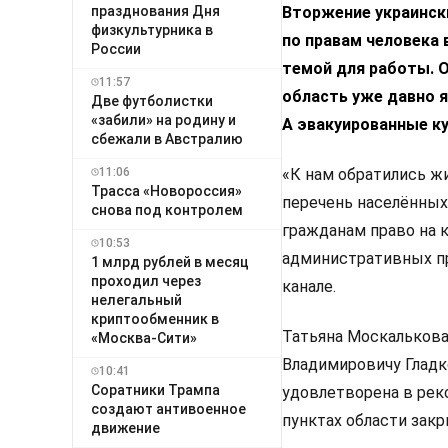
Вторжение украинск
празднования Дня
физкультурника в
по правам человека
России
темой для работы. О
11:57
область уже давно 
Две футболистки
«забили» на родину и
А эвакуированные к
сбежали в Австралию
11:06
«К нам обратились жи
Трасса «Новороссия»
перечень населённых
снова под контролем
гражданам право на 
10:53
административных пр
1 млрд рублей в месяц
проходил через
канале.
нелегальный
криптообменник в
Татьяна Москалькова
«Москва-Сити»
Владимировичу Гладк
10:41
Соратники Трампа
удовлетворена в рек
создают антивоенное
пунктах области закр
движение