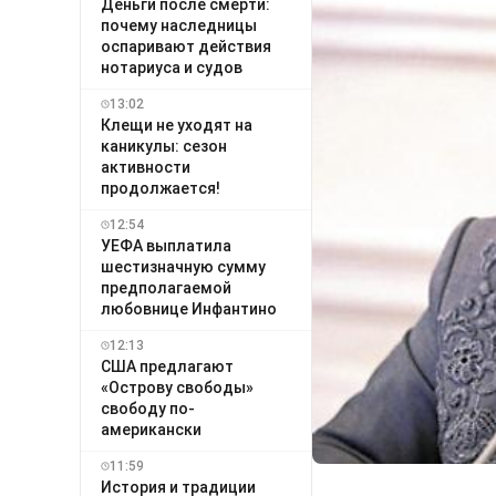
Деньги после смерти:
почему наследницы
оспаривают действия
нотариуса и судов
13:02
Клещи не уходят на
каникулы: сезон
активности
продолжается!
12:54
УЕФА выплатила
шестизначную сумму
предполагаемой
любовнице Инфантино
12:13
США предлагают
«Острову свободы»
свободу по-
американски
11:59
История и традиции