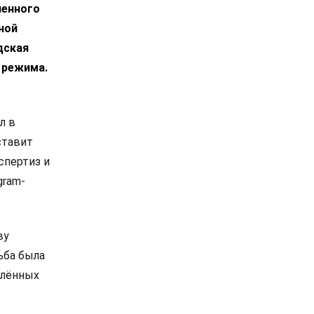
ченного
ной
дская
 режима.
л в
ставит
спертиз и
gram-
ву
ьба была
елённых