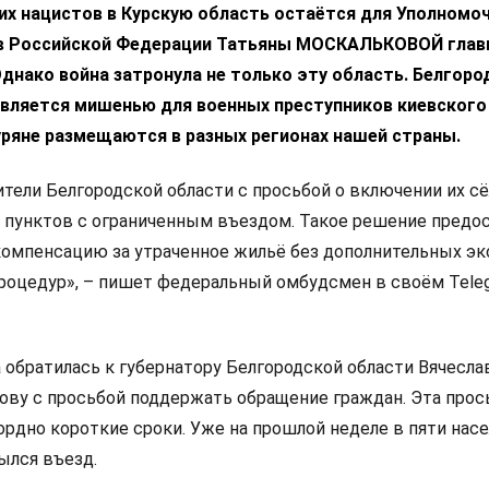
их нацистов в Курскую область остаётся для Уполномо
 в Российской Федерации Татьяны МОСКАЛЬКОВОЙ глав
днако война затронула не только эту область. Белгоро
является мишенью для военных преступников киевского
уряне размещаются в разных регионах нашей страны.
тели Белгородской области с просьбой о включении их сё
 пунктов с ограниченным въездом. Такое решение предо
компенсацию за утраченное жильё без дополнительных эк
оцедур», – пишет федеральный омбудсмен в своём Tele
 обратилась к губернатору Белгородской области Вячесла
ову с просьбой поддержать обращение граждан. Эта прос
ордно короткие сроки. Уже на прошлой неделе в пяти нас
ылся въезд.