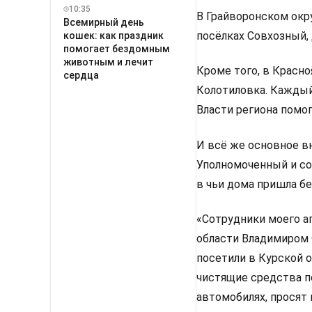
10:35
В Грайворонском окру
Всемирный день
посёлках Совхозный, 
кошек: как праздник
помогает бездомным
животным и лечит
Кроме того, в Красн
сердца
Колотиловка. Каждый
Власти региона помо
И всё же основное вн
Уполномоченный и со
в чьи дома пришла бе
«Сотрудники моего а
области Владимиром
посетили в Курской 
чистящие средства п
автомобилях, просят 