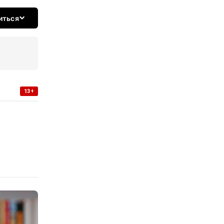
иться
13+