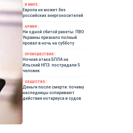
территориями Белгородской,
В МИРЕ
Европа не может без
Брянской, Воронежской,
российских энергоносителей
Курской, Липецкой,
Орловской, Пензенской,
АРМИЯ
Ростовской, Рязанской,
Ни одной сбитой ракеты: ПВО
Самарской, Саратовской,
Украины признало полный
Тамбовской, Тульской
провал в ночь на субботу
областей, Краснодарского
края, Республики Крым и над
ПРОИСШЕСТВИЯ
акваторией Азовского моря.
Ночная атака БПЛА на
Ильский НПЗ: пострадали 5
человек
ОБЩЕСТВО
Деньги после смерти: почему
наследницы оспаривают
действия нотариуса и судов