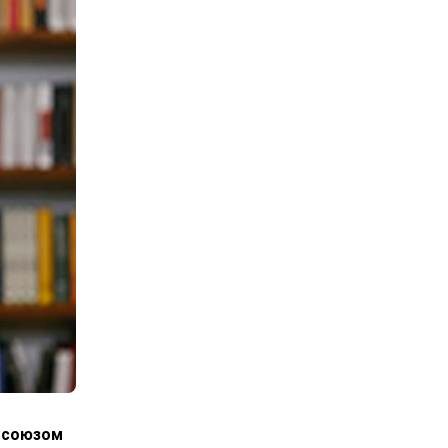
росоюзом