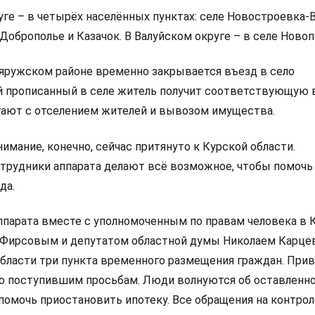
ге – в четырёх населённых пунктах: селе Новостроевка-В
Доброполье и Казачок. В Валуйском округе – в селе Новоп
ояружском районе временно закрывается въезд в село
 прописанный в селе житель получит соответствующую 
гают с отселением жителей и вывозом имущества.
имание, конечно, сейчас притянуто к Курской области.
трудники аппарата делают всё возможное, чтобы помочь 
да.
ппарата вместе с уполномоченным по правам человека в 
 Фирсовым и депутатом областной думы Николаем Карц
области три пункта временного размещения граждан. При
о поступившим просьбам. Люди волнуются об оставленно
помочь приостановить ипотеку. Все обращения на контрол