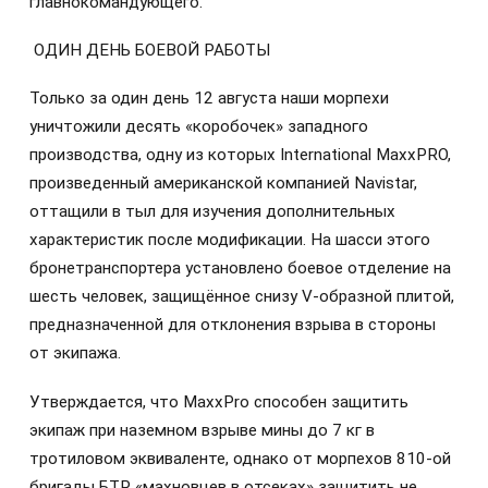
главнокомандующего.
ОДИН ДЕНЬ БОЕВОЙ РАБОТЫ
Только за один день 12 августа наши морпехи
уничтожили десять «коробочек» западного
производства, одну из которых International MaxxPRO,
произведенный американской компанией Navistar,
оттащили в тыл для изучения дополнительных
характеристик после модификации. На шасси этого
бронетранспортера установлено боевое отделение на
шесть человек, защищённое снизу V-образной плитой,
предназначенной для отклонения взрыва в стороны
от экипажа.
Утверждается, что MaxxPro способен защитить
экипаж при наземном взрыве мины до 7 кг в
тротиловом эквиваленте, однако от морпехов 810-ой
бригады БТР «махновцев в отсеках» защитить не