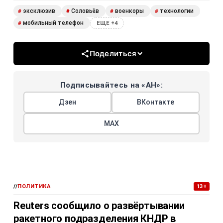
эксклюзив
Соловьёв
военкоры
технологии
#
#
#
#
мобильный телефон
#
ЕЩЕ +4
Поделиться
Подписывайтесь на «АН»:
Дзен
ВКонтакте
МАХ
//
ПОЛИТИКА
13+
Reuters сообщило о развёртывании
ракетного подразделения КНДР в