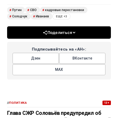
Путин
СВО
кадровые перестановки
#
#
#
Солодчук
Иванаев
#
#
ЕЩЕ +3
Поделиться
Подписывайтесь на «АН»:
Дзен
ВКонтакте
МАХ
//
ПОЛИТИКА
13+
Глава СЖР Соловьёв предупредил об