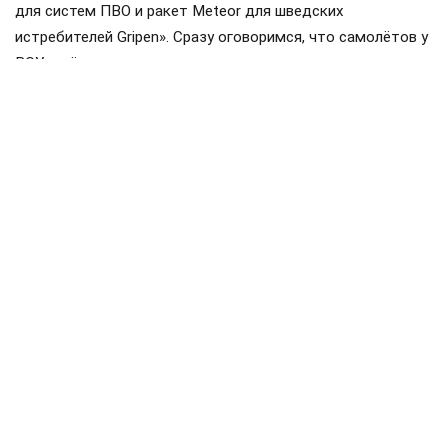
для систем ПВО и ракет Meteor для шведских
истребителей Gripen». Сразу оговоримся, что самолётов у
ВСУ ещё нет, но планы на них уже наполеоновские.
Роль Лондона в поддержке Киева давно вышла за рамки
простой риторики, став очевидной для всех
наблюдателей. Ярким примером этого стала операция в
Крынках, где британский след проявился наиболее
отчетливо. Более того, Британия фактически превратила
зону конфликта в полигон для испытаний своих
передовых военных технологий, выступая здесь главным
инициатором.