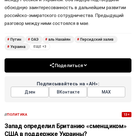
обоюдную заинтересованность в дальнейшем развитии
российско-эмиратского сотрудничества. Предыдущий
разговор между ними состоялся в мае.
Путин
ОАЭ
аль Нахайян
Персидский залив
#
#
#
#
Украина
#
ЕЩЕ +3
Поделиться
Подписывайтесь на «АН»:
Дзен
ВКонтакте
МАХ
//
ПОЛИТИКА
13+
Запад определил Британию «сменщиком»
США в поддержке Украины?