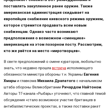
поставлять закупленное ранее оружие. Также
американская администрация скидывает на
европейцев снабжение киевского режима оружием,
которое стремится продавать всем новым
снабженцам. Однако часто возникают
предположения о возможном «сменщике»
американцев на этом позорном посту. Рассмотрим,
кто же рвётся на место «миротворцев».
В свете предположений о смене кураторов, любопытно
знать, что недавно прошла
встреча
исполняющего
обязанности министра обороны т.н. Украины
Евгения
Хмары
и главкома
Михаила Драпатого
с начальником
штаба обороны Великобритании
Ричардом Найтоном
.
Авторы ТГ-канала «Рыбарь» уточняют, что главной темой
обсуждения «стало возможное участие британцев в
антибаллистических проектах, а также поставки ракет