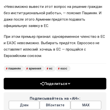
«Невозможно вывести этот вопрос на решение граждан
без институциональной работы», — пояснил Пашинян. И
даже после этого Армении придётся подавать
официальную заявку в ЕС.
При этом премьер признал: одновременное членство в ЕС
и ЕАЭС невозможно. Выбирать придётся. Евросоюз не
оставляет иллюзий: хочешь в ЕС — прощайся с
Евразийским союзом.
пашинян
армения
ес
еаэс
#
#
#
#
Поделиться
Подписывайтесь на «АН»:
Дзен
ВКонтакте
МАХ