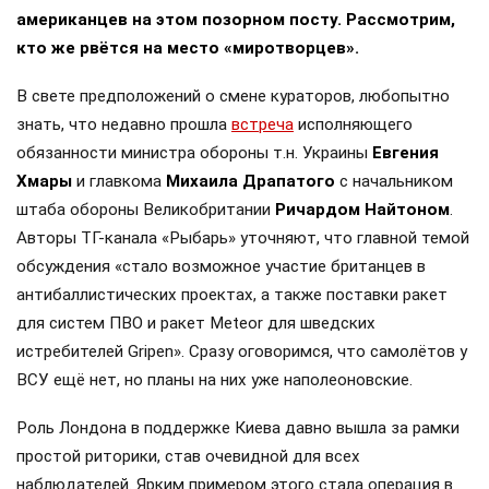
американцев на этом позорном посту. Рассмотрим,
кто же рвётся на место «миротворцев».
В свете предположений о смене кураторов, любопытно
знать, что недавно прошла
встреча
исполняющего
обязанности министра обороны т.н. Украины
Евгения
Хмары
и главкома
Михаила Драпатого
с начальником
штаба обороны Великобритании
Ричардом Найтоном
.
Авторы ТГ-канала «Рыбарь» уточняют, что главной темой
обсуждения «стало возможное участие британцев в
антибаллистических проектах, а также поставки ракет
для систем ПВО и ракет Meteor для шведских
истребителей Gripen». Сразу оговоримся, что самолётов у
ВСУ ещё нет, но планы на них уже наполеоновские.
Роль Лондона в поддержке Киева давно вышла за рамки
простой риторики, став очевидной для всех
наблюдателей. Ярким примером этого стала операция в