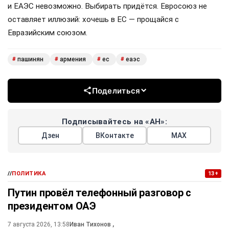
и ЕАЭС невозможно. Выбирать придётся. Евросоюз не
оставляет иллюзий: хочешь в ЕС — прощайся с
Евразийским союзом.
пашинян
армения
ес
еаэс
#
#
#
#
Поделиться
Подписывайтесь на «АН»:
Дзен
ВКонтакте
МАХ
//
ПОЛИТИКА
13+
Путин провёл телефонный разговор с
президентом ОАЭ
7 августа 2026, 13:58
Иван Тихонов
,