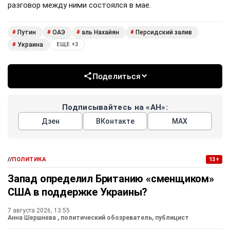
разговор между ними состоялся в мае.
Путин
ОАЭ
аль Нахайян
Персидский залив
#
#
#
#
Украина
#
ЕЩЕ +3
Поделиться
Подписывайтесь на «АН»:
Дзен
ВКонтакте
МАХ
//
ПОЛИТИКА
13+
Запад определил Британию «сменщиком»
США в поддержке Украины?
7 августа 2026, 13:55
Анна Шершнева
, политический обозреватель, публицист