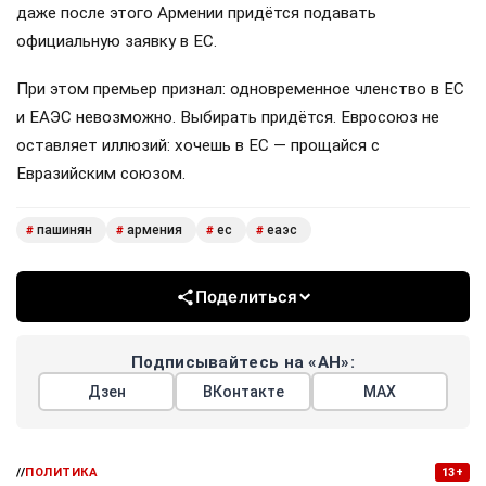
даже после этого Армении придётся подавать
официальную заявку в ЕС.
При этом премьер признал: одновременное членство в ЕС
и ЕАЭС невозможно. Выбирать придётся. Евросоюз не
оставляет иллюзий: хочешь в ЕС — прощайся с
Евразийским союзом.
пашинян
армения
ес
еаэс
#
#
#
#
Поделиться
Подписывайтесь на «АН»:
Дзен
ВКонтакте
МАХ
//
ПОЛИТИКА
13+