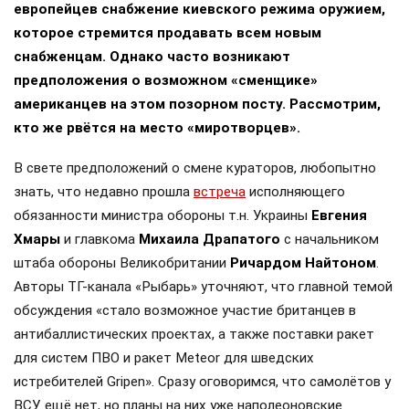
европейцев снабжение киевского режима оружием,
которое стремится продавать всем новым
снабженцам. Однако часто возникают
предположения о возможном «сменщике»
американцев на этом позорном посту. Рассмотрим,
кто же рвётся на место «миротворцев».
В свете предположений о смене кураторов, любопытно
знать, что недавно прошла
встреча
исполняющего
обязанности министра обороны т.н. Украины
Евгения
Хмары
и главкома
Михаила Драпатого
с начальником
штаба обороны Великобритании
Ричардом Найтоном
.
Авторы ТГ-канала «Рыбарь» уточняют, что главной темой
обсуждения «стало возможное участие британцев в
антибаллистических проектах, а также поставки ракет
для систем ПВО и ракет Meteor для шведских
истребителей Gripen». Сразу оговоримся, что самолётов у
ВСУ ещё нет, но планы на них уже наполеоновские.