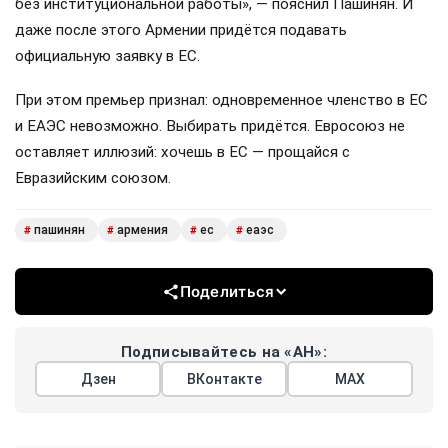
без институциональной работы», — пояснил Пашинян. И
даже после этого Армении придётся подавать
официальную заявку в ЕС.
При этом премьер признал: одновременное членство в ЕС
и ЕАЭС невозможно. Выбирать придётся. Евросоюз не
оставляет иллюзий: хочешь в ЕС — прощайся с
Евразийским союзом.
пашинян
армения
ес
еаэс
#
#
#
#
Поделиться
Подписывайтесь на «АН»:
Дзен
ВКонтакте
МАХ