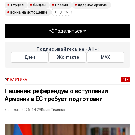
Турция
Фидан
Россия
ядерное оружие
#
#
#
#
война на истощение
#
ЕЩЕ +5
Поделиться
Подписывайтесь на «АН»:
Дзен
ВКонтакте
МАХ
//
ПОЛИТИКА
13+
Пашинян: референдум о вступлении
Армении в ЕС требует подготовки
7 августа 2026, 14:29
Иван Тихонов
,