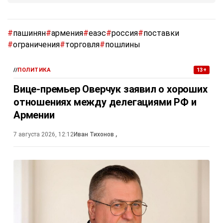
#
пашинян
#
армения
#
еаэс
#
россия
#
поставки
#
ограничения
#
торговля
#
пошлины
//
ПОЛИТИКА
13+
Вице-премьер Оверчук заявил о хороших
отношениях между делегациями РФ и
Армении
7 августа 2026, 12:12
Иван Тихонов
,