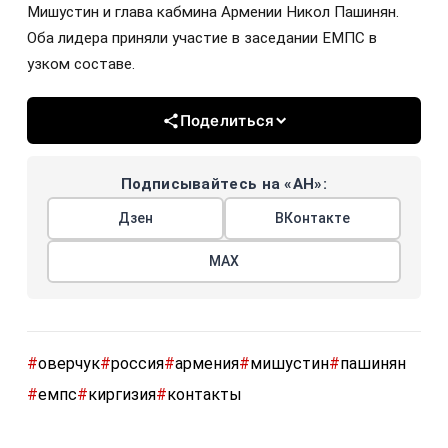
Мишустин и глава кабмина Армении Никол Пашинян.
Оба лидера приняли участие в заседании ЕМПС в
узком составе.
Поделиться
Подписывайтесь на «АН»:
Дзен
ВКонтакте
МАХ
#
оверчук
#
россия
#
армения
#
мишустин
#
пашинян
#
емпс
#
киргизия
#
контакты