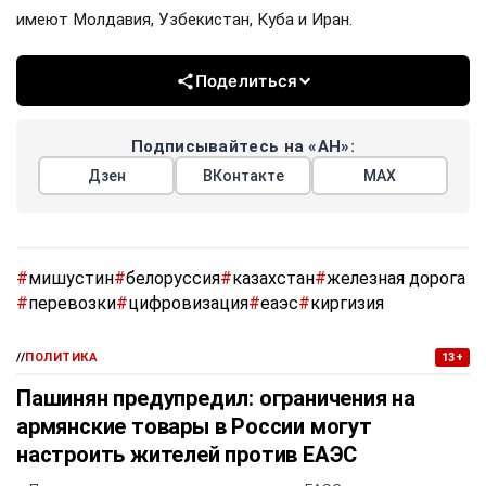
имеют Молдавия, Узбекистан, Куба и Иран.
Поделиться
Подписывайтесь на «АН»:
Дзен
ВКонтакте
МАХ
#
мишустин
#
белоруссия
#
казахстан
#
железная дорога
#
перевозки
#
цифровизация
#
еаэс
#
киргизия
//
ПОЛИТИКА
13+
Пашинян предупредил: ограничения на
армянские товары в России могут
настроить жителей против ЕАЭС