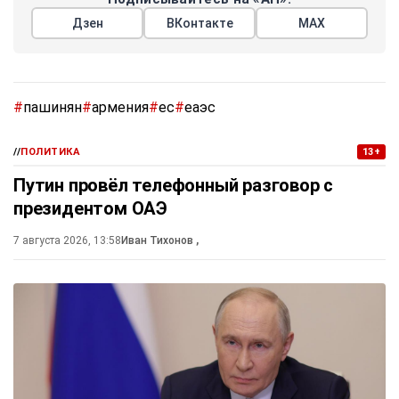
Дзен
ВКонтакте
МАХ
#
пашинян
#
армения
#
ес
#
еаэс
//
ПОЛИТИКА
13+
Путин провёл телефонный разговор с
президентом ОАЭ
7 августа 2026, 13:58
Иван Тихонов
,