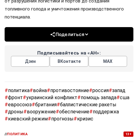
от разрушения логистики и портов до создания
топливного голода и уничтожения производственного
потенциала.
Поделиться
Подписывайтесь на «АН»:
Дзен
ВКонтакте
МАХ
#
политика
#
война
#
противостояние
#
россия
#
запад
#
фронт
#
украинский конфликт
#
помощь запада
#
сша
#
евросоюз
#
британия
#
баллистические ракеты
#
дроны
#
вооружение
#
обеспечение
#
поддержка
#
киевский режим
#
прогнозы
#
кризис
//
ПОЛИТИКА
13+