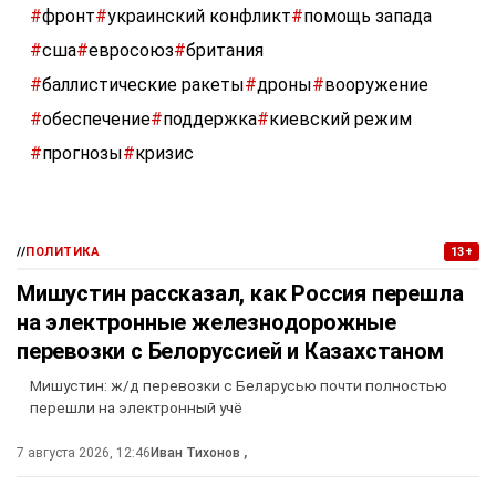
#
фронт
#
украинский конфликт
#
помощь запада
#
сша
#
евросоюз
#
британия
#
баллистические ракеты
#
дроны
#
вооружение
#
обеспечение
#
поддержка
#
киевский режим
#
прогнозы
#
кризис
//
ПОЛИТИКА
13+
Мишустин рассказал, как Россия перешла
на электронные железнодорожные
перевозки с Белоруссией и Казахстаном
Мишустин: ж/д перевозки с Беларусью почти полностью
перешли на электронный учё
7 августа 2026, 12:46
Иван Тихонов
,