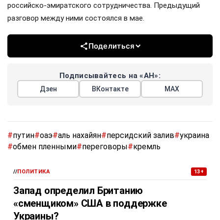
российско-эмиратского сотрудничества. Предыдущий
разговор между ними состоялся в мае.
Поделиться
Подписывайтесь на «АН»:
Дзен
ВКонтакте
МАХ
#
путин
#
оаэ
#
аль нахайян
#
персидский залив
#
украина
#
обмен пленными
#
переговоры
#
кремль
//
ПОЛИТИКА
13+
Запад определил Британию
«сменщиком» США в поддержке
Украины?