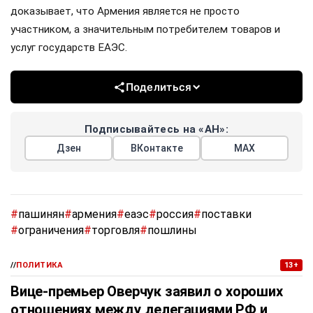
доказывает, что Армения является не просто
участником, а значительным потребителем товаров и
услуг государств ЕАЭС.
Поделиться
Подписывайтесь на «АН»:
Дзен
ВКонтакте
МАХ
#
пашинян
#
армения
#
еаэс
#
россия
#
поставки
#
ограничения
#
торговля
#
пошлины
//
ПОЛИТИКА
13+
Вице-премьер Оверчук заявил о хороших
отношениях между делегациями РФ и