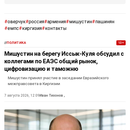
#
оверчук
#
россия
#
армения
#
мишустин
#
пашинян
#
емпс
#
киргизия
#
контакты
//
ПОЛИТИКА
13+
Мишустин на берегу Иссык-Куля обсудил с
коллегами по ЕАЭС общий рынок,
цифровизацию и таможню
Мишустин принял участие в заседании Евразийского
межправсовета в Киргизии
7 августа 2026, 12:09
Иван Тихонов
,