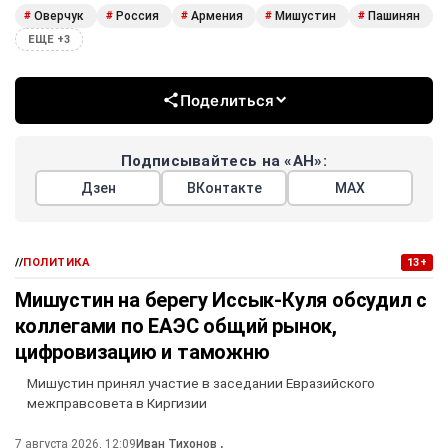
Оверчук
Россия
Армения
Мишустин
Пашинян
#
#
#
#
#
ЕЩЕ +3
Поделиться
Подписывайтесь на «АН»:
Дзен
ВКонтакте
МАХ
//
ПОЛИТИКА
13+
Мишустин на берегу Иссык-Куля обсудил с
коллегами по ЕАЭС общий рынок,
цифровизацию и таможню
Мишустин принял участие в заседании Евразийского
межправсовета в Киргизии
7 августа 2026, 12:09
Иван Тихонов
,