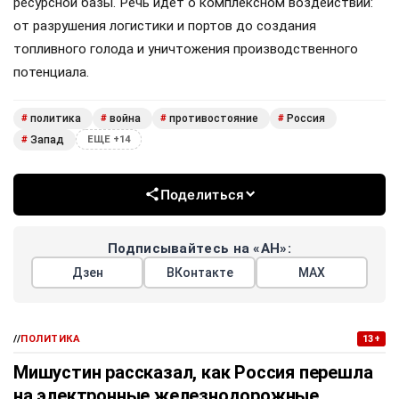
ресурсной базы. Речь идет о комплексном воздействии:
от разрушения логистики и портов до создания
топливного голода и уничтожения производственного
потенциала.
политика
война
противостояние
Россия
#
#
#
#
Запад
#
ЕЩЕ +14
Поделиться
Подписывайтесь на «АН»:
Дзен
ВКонтакте
МАХ
//
ПОЛИТИКА
13+
Мишустин рассказал, как Россия перешла
на электронные железнодорожные