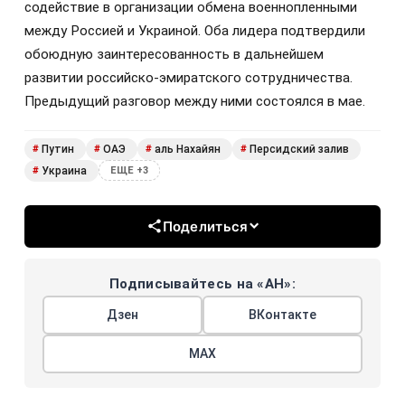
содействие в организации обмена военнопленными
между Россией и Украиной. Оба лидера подтвердили
обоюдную заинтересованность в дальнейшем
развитии российско-эмиратского сотрудничества.
Предыдущий разговор между ними состоялся в мае.
Путин
ОАЭ
аль Нахайян
Персидский залив
#
#
#
#
Украина
#
ЕЩЕ +3
Поделиться
Подписывайтесь на «АН»:
Дзен
ВКонтакте
МАХ