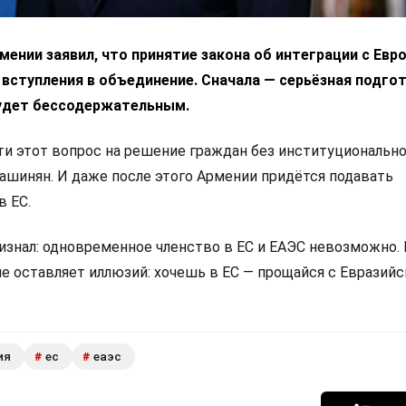
ении заявил, что принятие закона об интеграции с Ев
 вступления в объединение. Сначала — серьёзная подгот
удет бессодержательным.
 этот вопрос на решение граждан без институциональн
Пашинян. И даже после этого Армении придётся подавать
в ЕС.
изнал: одновременное членство в ЕС и ЕАЭС невозможно.
не оставляет иллюзий: хочешь в ЕС — прощайся с Евразий
ия
ес
еаэс
#
#