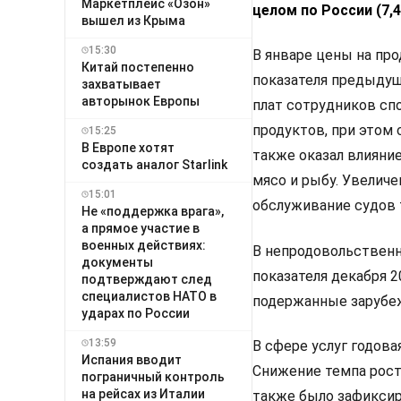
Маркетплейс «Озон»
целом по России (7,4
вышел из Крыма
15:30
В январе цены на про
Китай постепенно
показателя предыдуще
захватывает
авторынок Европы
плат сотрудников с
продуктов, при этом
15:25
В Европе хотят
также оказал влияние
создать аналог Starlink
мясо и рыбу. Увелич
15:01
обслуживание судов 
Не «поддержка врага»,
а прямое участие в
военных действиях:
В непродовольственн
документы
показателя декабря 2
подтверждают след
специалистов НАТО в
подержанные зарубе
ударах по России
13:59
В сфере услуг годовая
Испания вводит
Снижение темпа рост
пограничный контроль
на рейсах из Италии
также было зафикси