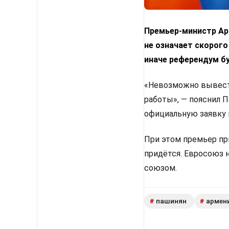
Премьер-министр Арм
не означает скорого
иначе референдум б
«Невозможно вывести
работы», — пояснил 
официальную заявку 
При этом премьер пр
придётся. Евросоюз 
союзом.
пашинян
армен
#
#