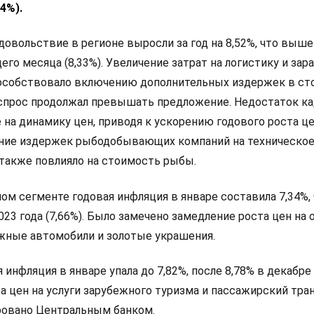
4%).
довольствие в регионе выросли за год на 8,52%, что выше
го месяца (8,33%). Увеличение затрат на логистику и зар
пособствовало включению дополнительных издержек в ст
 спрос продолжал превышать предложение. Недостаток к
 на динамику цен, приводя к ускорению годового роста це
ение издержек рыбодобывающих компаний на техническо
также повлияло на стоимость рыбы.
ом сегменте годовая инфляция в январе составила 7,34%,
023 года (7,66%). Было замечено замедление роста цен на 
жные автомобили и золотые украшения.
 инфляция в январе упала до 7,82%, после 8,78% в декабре 
а цен на услуги зарубежного туризма и пассажирский тра
ровано Центральным банком.