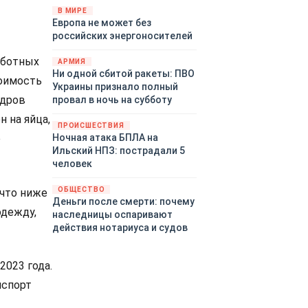
территориями Белгородской,
В МИРЕ
Европа не может без
Брянской, Воронежской,
российских энергоносителей
Курской, Липецкой,
Орловской, Пензенской,
аботных
АРМИЯ
Ростовской, Рязанской,
Ни одной сбитой ракеты: ПВО
Самарской, Саратовской,
оимость
Украины признало полный
Тамбовской, Тульской
адров
провал в ночь на субботу
областей, Краснодарского
н на яйца,
края, Республики Крым и над
ПРОИСШЕСТВИЯ
акваторией Азовского моря.
Ночная атака БПЛА на
е
Ильский НПЗ: пострадали 5
человек
ОБЩЕСТВО
 что ниже
Деньги после смерти: почему
одежду,
наследницы оспаривают
действия нотариуса и судов
2023 года.
нспорт