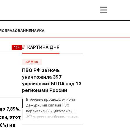
☰
Я
ОБРАЗОВАНИЕ
НАУКА
//
КАРТИНА ДНЯ
13+
АРМИЯ
ПВО РФ за ночь
уничтожила 397
украинских БПЛА над 13
регионами России
В течение прошедшей ночи
дежурными силами ПВО
до 7,89%.
перехвачены и уничтожены
сии, этот
397 украинских беспилотных
летательных аппаратов
8%) и в
самолетного типа над