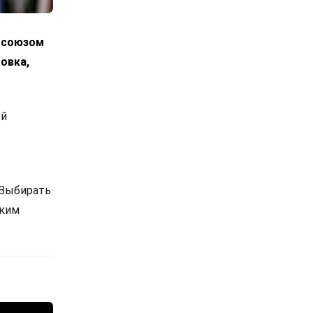
росоюзом
овка,
ой
 Выбирать
ским