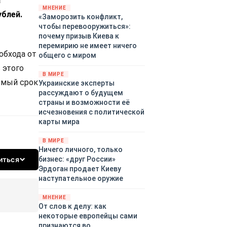
а
территориями Белгородской,
МНЕНИЕ
ублей.
«Заморозить конфликт,
Брянской, Владимирской,
чтобы перевооружиться»:
Воронежской, Калужской,
почему призыв Киева к
Курской, Липецкой,
перемирию не имеет ничего
Орловской, Ростовской,
обхода от
общего с миром
Рязанской, Самарской,
 этого
Смоленской, Тверской,
В МИРЕ
Тульской областей,
уемый срок
Украинские эксперты
Московского региона,
рассуждают о будущем
Республики Крым, Республики
страны и возможности её
Татарстан, Краснодарского
исчезновения с политической
края и над акваториями
карты мира
Азовского и Черного морей.
В МИРЕ
Ничего личного, только
бизнес: «друг России»
иться
Эрдоган продает Киеву
наступательное оружие
МНЕНИЕ
От слов к делу: как
некоторые европейцы сами
признаются во