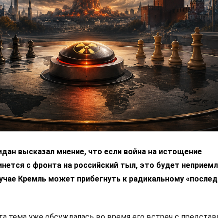
дан высказал мнение, что если война на истощение
нется с фронта на российский тыл, это будет неприем
лучае Кремль может прибегнуть к радикальному «после
эта тема уже обсуждалась во время его встреч с предста