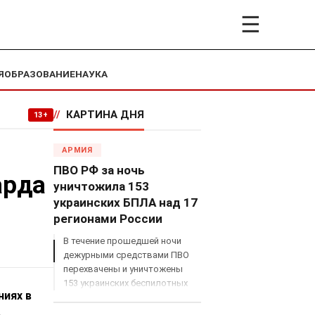
☰
Я
ОБРАЗОВАНИЕ
НАУКА
//
КАРТИНА ДНЯ
13+
АРМИЯ
ПВО РФ за ночь
арда
уничтожила 153
украинских БПЛА над 17
регионами России
В течение прошедшей ночи
дежурными средствами ПВО
перехвачены и уничтожены
153 украинских беспилотных
ниях в
летательных аппарата
самолетного типа над