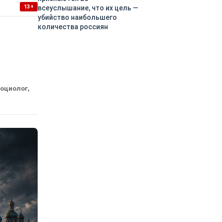
13+
всеуслышание, что их цель —
убийство наибольшего
количества россиян
социолог,