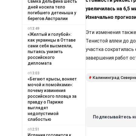
стоимости реконстр
Самка дельфина шесть
дней носила тело
увеличилась на 6,5 
погибшего детеныша у
Изначально прогнози
берегов Австралии
13:49
Эти изменения также
«Желтый и голубой»:
как украинцы в Оттаве
Тенистой аллеи до до
сами себя высмеяли,
участка сократилась 
пытаясь унизить
российского
завершения работ ост
дипломата
13:03
Калининград Северн
#
«Бегают крысы, воняет
мочой и помойками»:
почему извинения
российского пловца за
правду о Париже
выглядят
недопустимой
Подписывайтесь на
слабостью
12:51
Испания готовится к