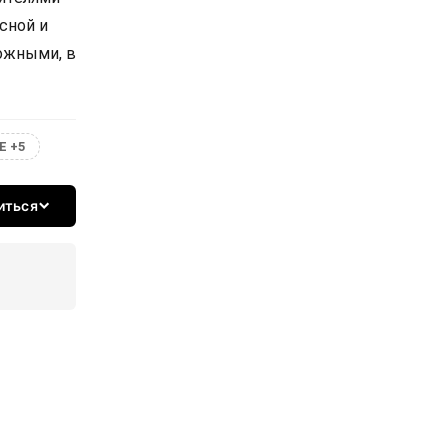
сной и
ожными, в
Е +5
иться