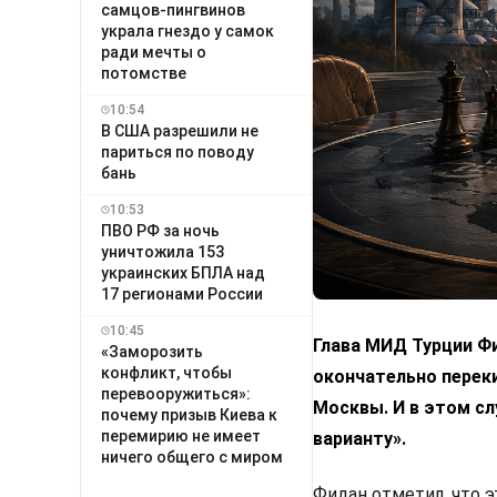
самцов-пингвинов
украла гнездо у самок
ради мечты о
потомстве
10:54
В США разрешили не
париться по поводу
бань
10:53
ПВО РФ за ночь
уничтожила 153
украинских БПЛА над
17 регионами России
10:45
Глава МИД Турции Фи
«Заморозить
конфликт, чтобы
окончательно переки
перевооружиться»:
Москвы. И в этом с
почему призыв Киева к
перемирию не имеет
варианту».
ничего общего с миром
Фидан отметил, что 