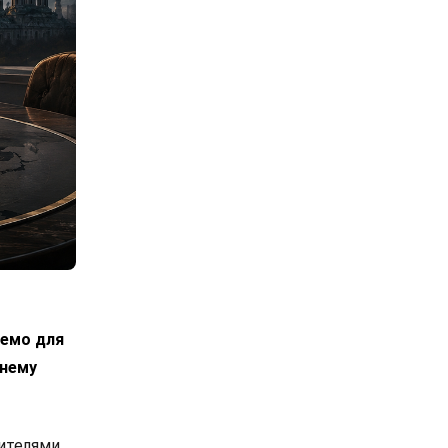
лемо для
днему
вителями