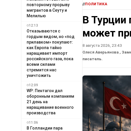
//
ПОЛИТИКА
повторному прорыву
мигрантов в Сеуту и
Мелилью
В Турции 
12:13
может пр
Отказываются с
гордым видом, но «под
прилавком» покупают:
8 августа 2026, 23:43
как Европа тайно
Олеся Аверьянова
, Зам
наращивает импорт
российского газа, пока
писатель.
всеми силами
стремится нас
уничтожить
12:09
WP: Пентагон дал
оборонным компаниям
21 день на
наращивание военного
производства
11:06
В Голландии пара