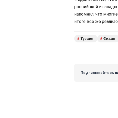
российской и западн
напомнил, что многи
итоге всё же реализ
Турция
Фидан
#
#
Подписывайтесь на