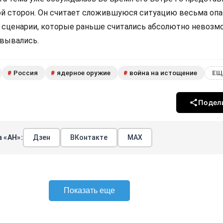
ой сторон. Он считает сложившуюся ситуацию весьма опа
е сценарии, которые раньше считались абсолютно невозм
овывались.
Россия
ядерное оружие
война на истощение
#
#
#
ЕЩ
Подел
 «АН»:
Дзен
ВКонтакте
МАХ
Показать еще