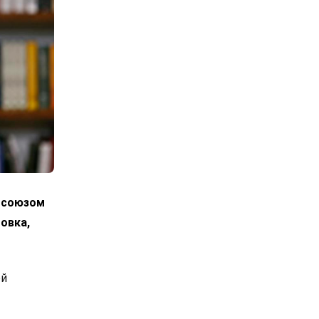
росоюзом
овка,
ой