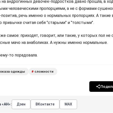
а на андрогинных девочек-подростков давно прошла, в хо
ными человеческими пропорциями, а не с формами сушено
и-позитив, речь именно о нормальных пропорциях. А такие
по привычке считая себя "старыми" и "толстыми".
 же самое: приходят, говорит, или такие, у которых пол не 
исные мачо на анаболиках. А нужны именно нормальные.
ему-то порадовала.
показа одежды
сложности
#
Подел
 «АН»:
Дзен
ВКонтакте
МАХ