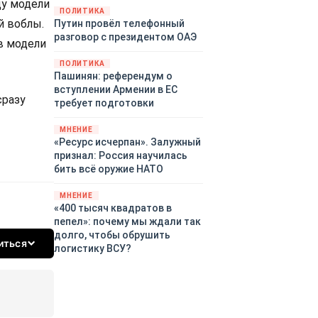
ду модели
закупленное ранее оружие.
ПОЛИТИКА
й воблы.
Путин провёл телефонный
Также американская
разговор с президентом ОАЭ
администрация скидывает на
 в модели
европейцев снабжение
ПОЛИТИКА
киевского режима оружием,
Пашинян: референдум о
которое стремится продавать
вступлении Армении в ЕС
всем новым снабженцам.
сразу
требует подготовки
Однако часто возникают
предположения о возможном
МНЕНИЕ
«сменщике» американцев на
«Ресурс исчерпан». Залужный
этом позорном посту.
признал: Россия научилась
Рассмотрим, кто же рвётся на
бить всё оружие НАТО
место «миротворцев».
МНЕНИЕ
«400 тысяч квадратов в
пепел»: почему мы ждали так
долго, чтобы обрушить
иться
логистику ВСУ?