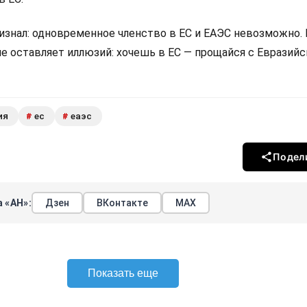
изнал: одновременное членство в ЕС и ЕАЭС невозможно.
не оставляет иллюзий: хочешь в ЕС — прощайся с Евразий
ия
ес
еаэс
#
#
Подел
 «АН»:
Дзен
ВКонтакте
МАХ
Показать еще