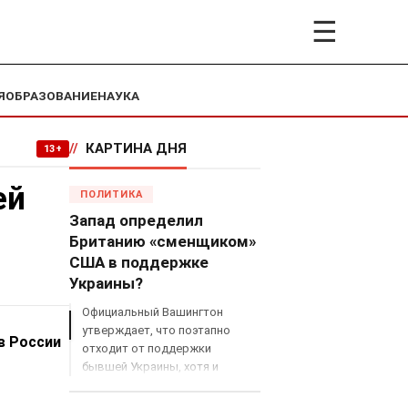
☰
Я
ОБРАЗОВАНИЕ
НАУКА
//
КАРТИНА ДНЯ
13+
ей
ПОЛИТИКА
Запад определил
Британию «сменщиком»
США в поддержке
Украины?
Официальный Вашингтон
утверждает, что поэтапно
в России
отходит от поддержки
бывшей Украины, хотя и
продолжает снабжать ВСУ
разведданными и поставлять