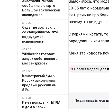
Анастасия Ракова
Выяснилось, что мод
сообщила о старте
30-35 лет с нормаль
Большой арктической
Нет, речь не про бод
экспедиции
почему-то не идут - 
19:23
Судья не согласился
со священником, что
С парнями, кстати, то
подсудимая
определишь, или зап
исправилась
19:12
Меня эта новость поч
Wildberries готовит
запуск собственного
мессенджера?
Россия модели для 
#
18:57
Канистровый бум в
России закончился:
продажи рухнули на
81%
18:38
Подписывайтесь на
Из-за попадания БПЛА
в дом в Керчи