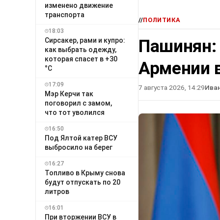
изменено движение
транспорта
//
ПОЛИТИКА
18:03
Пашинян:
Сирсакер, рами и купро:
как выбрать одежду,
которая спасет в +30
Армении в
°C
17:09
7 августа 2026, 14:29
Ива
Мэр Керчи так
поговорил с замом,
что тот уволился
16:50
Под Ялтой катер ВСУ
выбросило на берег
16:27
Топливо в Крыму снова
будут отпускать по 20
литров
16:01
При вторжении ВСУ в