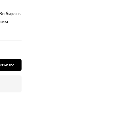
 Выбирать
ским
иться