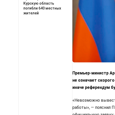
Курскую область
погибли 640 местных
жителей
Премьер-министр Арм
не означает скорого
иначе референдум б
«Невозможно вывести
работы», — пояснил 
официальную заявку 