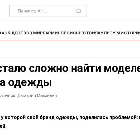
КА
ОБЩЕСТВО
В МИРЕ
АРМИЯ
ПРОИСШЕСТВИЯ
КУЛЬТУРА
ИСТОРИ
стало сложно найти модел
за одежды
сточник:
Дмитрий Михайлин
 у которой свой бренд одежды, поделилась проблемой: 
ей.