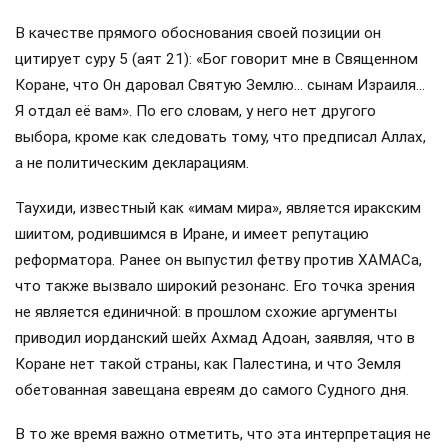
В качестве прямого обоснования своей позиции он
цитирует суру 5 (аят 21): «Бог говорит мне в Священном
Коране, что Он даровал Святую Землю… сынам Израиля…
Я отдал её вам». По его словам, у него нет другого
выбора, кроме как следовать тому, что предписал Аллах,
а не политическим декларациям.
Таухиди, известный как «имам мира», является иракским
шиитом, родившимся в Иране, и имеет репутацию
реформатора. Ранее он выпустил фетву против ХАМАСа,
что также вызвало широкий резонанс. Его точка зрения
не является единичной: в прошлом схожие аргументы
приводил иорданский шейх Ахмад Адоан, заявляя, что в
Коране нет такой страны, как Палестина, и что Земля
обетованная завещана евреям до самого Судного дня.
В то же время важно отметить, что эта интерпретация не