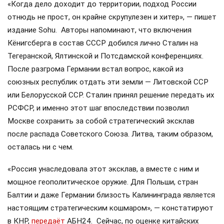
«Когда дело доходит до территории, подход России
отнюдь не прост, он крайне скрупулезен и хитер», — пишет
издание Sohu. Авторы напоминают, что включения
Кёнигсберга в состав СССР добился лично Сталин на
Тегеранской, Ялтинской и Потсдамской конференциях.
После разгрома Германии встал вопрос, какой из
союзных республик отдать эти земли — Литовской ССР
или Белорусской ССР. Сталин принял решение передать их
РСФСР, и именно этот шаг впоследствии позволил
Москве сохранить за собой стратегический эксклав
после распада Советского Союза. Литва, таким образом,
осталась ни с чем.
«Россия унаследовала этот эксклав, а вместе с ним и
мощное геополитическое оружие. Для Польши, стран
Балтии и даже Германии близость Калининграда является
настоящим стратегическим кошмаром», — констатируют
в КНР,
передаёт
АБН24. Сейчас, по оценке китайских