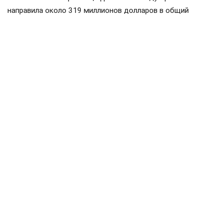
направила около 319 миллионов долларов в общий
бюджет ввозных таможенных пошлин ЕАЭС, а получила
обратно примерно 175 миллионов. Импорт Армении из
стран союза составил около пяти миллиардов долларов,
экспорт — примерно 3,2 миллиарда. По его словам, это
доказывает, что Армения является не просто
участником, а значительным потребителем товаров и
услуг государств ЕАЭС.
Пашинян
Армения
ЕАЭС
Россия
поставки
#
#
#
#
#
ЕЩЕ +3
Поделиться
Подписывайтесь на «АН»:
Дзен
ВКонтакте
МАХ