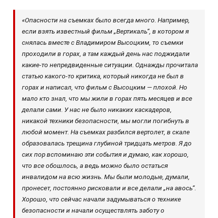
«Опасности на съемках было всегда много. Например,
если взять известный фильм „Вертикаль“, в котором я
снялась вместе с Владимиром Высоцким, то съемки
проходили в горах, а там каждый день нас поджидали
какие-то непредвиденные ситуации. Однажды прочитала
статью какого-то критика, который никогда не был в
горах и написал, что фильм с Высоцким — плохой. Но
мало кто знал, что мы жили в горах пять месяцев и все
делали сами. У нас не было никаких каскадеров,
никакой техники безопасности, мы могли погибнуть в
любой момент. На съемках разбился вертолет, в скале
образовалась трещина глубиной тридцать метров. Я до
сих пор вспоминаю эти события и думаю, как хорошо,
что все обошлось, а ведь можно было остаться
инвалидом на всю жизнь. Мы были молодые, думали,
пронесет, постоянно рисковали и все делали „на авось“.
Хорошо, что сейчас начали задумываться о технике
безопасности и начали осуществлять заботу о