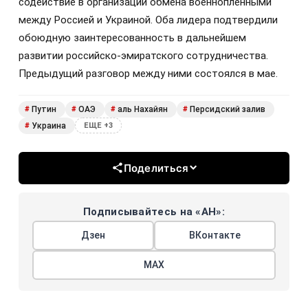
содействие в организации обмена военнопленными
между Россией и Украиной. Оба лидера подтвердили
обоюдную заинтересованность в дальнейшем
развитии российско-эмиратского сотрудничества.
Предыдущий разговор между ними состоялся в мае.
Путин
ОАЭ
аль Нахайян
Персидский залив
#
#
#
#
Украина
#
ЕЩЕ +3
Поделиться
Подписывайтесь на «АН»:
Дзен
ВКонтакте
МАХ