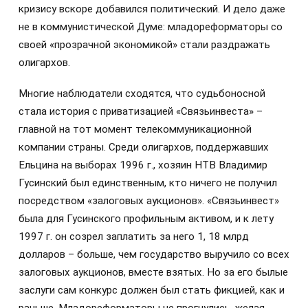
кризису вскоре добавился политический. И дело даже
не в коммунистической Думе: младореформаторы со
своей «прозрачной экономикой» стали раздражать
олигархов.
Многие наблюдатели сходятся, что судьбоносной
стала история с приватизацией «Связьинвеста» –
главной на тот момент телекоммуникационной
компании страны. Среди олигархов, поддержавших
Ельцина на выборах 1996 г., хозяин НТВ Владимир
Гусинский был единственным, кто ничего не получил
посредством «залоговых аукционов». «Связьинвест»
была для Гусинского профильным активом, и к лету
1997 г. он созрел заплатить за него 1, 18 млрд
долларов – больше, чем государство выручило со всех
залоговых аукционов, вместе взятых. Но за его былые
заслуги сам конкурс должен был стать фикцией, как и
раньше. Младореформаторы не прогнулись, желая