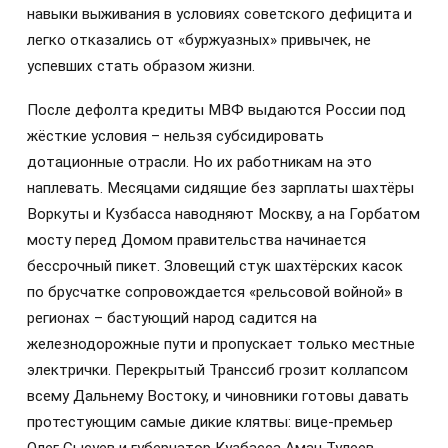
навыки выживания в условиях советского дефицита и
легко отказались от «буржуазных» привычек, не
успевших стать образом жизни.
После дефолта кредиты МВФ выдаются России под
жёсткие условия – нельзя субсидировать
дотационные отрасли. Но их работникам на это
наплевать. Месяцами сидящие без зарплаты шахтёры
Воркуты и Кузбасса наводняют Москву, а на Горбатом
мосту перед Домом правительства начинается
бессрочный пикет. Зловещий стук шахтёрских касок
по брусчатке сопровождается «рельсовой войной» в
регионах – бастующий народ садится на
железнодорожные пути и пропускает только местные
электрички. Перекрытый Транссиб грозит коллапсом
всему Дальнему Востоку, и чиновники готовы давать
протестующим самые дикие клятвы: вице-премьер
Олег Сысуев и губернатор Кузбасса Аман Тулеев