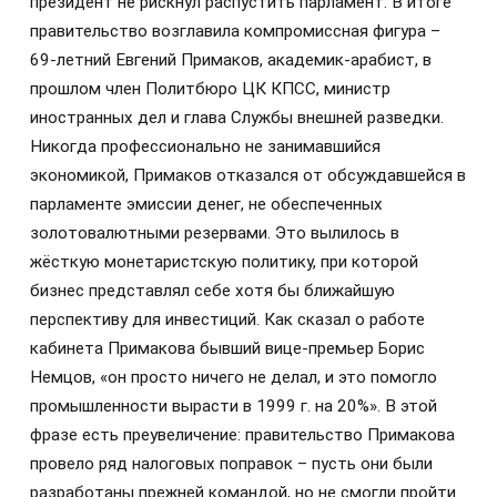
президент не рискнул распустить парламент. В итоге
правительство возглавила компромиссная фигура –
69-летний Евгений Примаков, академик-арабист, в
прошлом член Политбюро ЦК КПСС, министр
иностранных дел и глава Службы внешней разведки.
Никогда профессионально не занимавшийся
экономикой, Примаков отказался от обсуждавшейся в
парламенте эмиссии денег, не обеспеченных
золотовалютными резервами. Это вылилось в
жёсткую монетаристскую политику, при которой
бизнес представлял себе хотя бы ближайшую
перспективу для инвестиций. Как сказал о работе
кабинета Примакова бывший вице-премьер Борис
Немцов, «он просто ничего не делал, и это помогло
промышленности вырасти в 1999 г. на 20%». В этой
фразе есть преувеличение: правительство Примакова
провело ряд налоговых поправок – пусть они были
разработаны прежней командой, но не смогли пройти