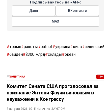
Подписывайтесь на «АН»:
Дзен
ВКонтакте
МАХ
#
трамп
#
ракеты
#
patriot
#
украина
#
киев
#
зеленский
#
байден
#
$300 млрд
#
склады
#
океан
//
ПОЛИТИКА
13+
Комитет Сената США проголосовал за
признание Энтони Фаучи виновным в
неуважении к Конгрессу
7 августа 2026, 09:41
Источник:
ЗАУГЛОМ