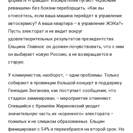
формате «Правды». Избирателей пугают «красным
реваншем» без боязни переборщить: «Как вы
отнесётесь, если ваша машина перейдёт в управление
автосервису? А ваша квартира – в управление ЖЭКа?»
Пусть электорат и не видит вокруг
удовлетворительных результатов президентства
Ельцина. Главное: он должен почувствовать, что с ним
он выбирает новую Россию, а не возвращается в
старую.
У коммунистов, наоборот, – одни проблемы. Только
собирают в провинции большой концерт в поддержку
Геннадия Зюганова, как поступает сообщение, что
стадион заминирован, – мероприятие отменяют.
Спевшийся с Кремлём Жириновский уводит
значительную часть их «коренного» электората –
пожилых и не слишком образованных. Ельцин
финишировал с 54% и переизбрался на второй срок. Но