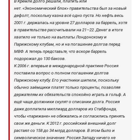
В Кремле долго решали, платить или
нет. «Экономический блок» правительства был за новый
дефолт, поскольку казна всё одно пуста. Но нефть весь
2001 г. держалась на уровне 27 долларов за баррель, хотя
в правительстве рассчитывали на 21–22. Денег в итоге
хватило не только на выплаты Лондонскому и
Парижскому клубам, но и на погашение долгов перед
МВФ. А теперь представьте, что вскоре баррель
подорожал до 130 баксов.
К 2006 г. впервые в международной практике Россия
поставила вопрос о полном погашении долгов
Парижскому клубу. Его участники шипели, поскольку
обычно заёмщики платят только проценты, позволяя
держателям их обязательств спокойно играть в гольф. А
ещё чаще должники скулят о списании долга. Россия
даже доплатила миллиард долларов из Стабфонда,
чтобы «парижане» не обижались и согласились принять
свои же деньги. К 2012 г. российский внешний долг
растаял со 158 до 34 млрд долларов. В этом было и
символическое значение: Россия Западу ничего не