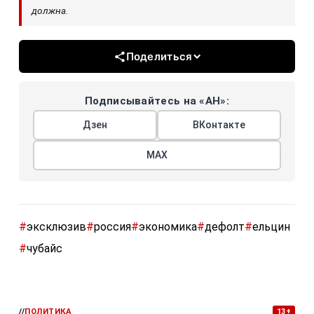
должна.
Поделиться
Подписывайтесь на «АН»:
Дзен
ВКонтакте
МАХ
#
эксклюзив
#
россия
#
экономика
#
дефолт
#
ельцин
#
чубайс
//
ПОЛИТИКА
13+