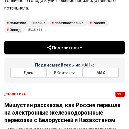
топливного голода и уничтожения производственного
потенциала.
политика
война
противостояние
Россия
#
#
#
#
Запад
#
ЕЩЕ +14
Поделиться
Подписывайтесь на «АН»:
Дзен
ВКонтакте
МАХ
//
ПОЛИТИКА
13+
Мишустин рассказал, как Россия перешла
на электронные железнодорожные
перевозки с Белоруссией и Казахстаном
Мишустин: ж/д перевозки с Беларусью почти полностью