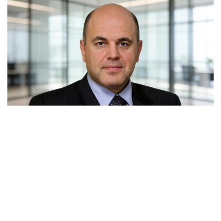
В киргизском Чолпон-Ата на берегу озера Иссык-
Куль стартовали мероприятия Евразийского
межправительственного совета. Российскую
делегацию возглавил премьер-министр Михаил
Мишустин, который прибыл с двухдневным визитом.
В четверг главы правительств Армении, Беларуси,
Казахстана, Киргизии и России провели встречу в узком