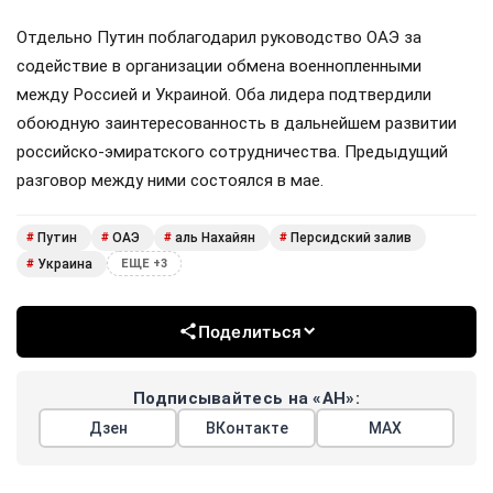
Отдельно Путин поблагодарил руководство ОАЭ за
содействие в организации обмена военнопленными
между Россией и Украиной. Оба лидера подтвердили
обоюдную заинтересованность в дальнейшем развитии
российско-эмиратского сотрудничества. Предыдущий
разговор между ними состоялся в мае.
Путин
ОАЭ
аль Нахайян
Персидский залив
#
#
#
#
Украина
#
ЕЩЕ +3
Поделиться
Подписывайтесь на «АН»:
Дзен
ВКонтакте
МАХ