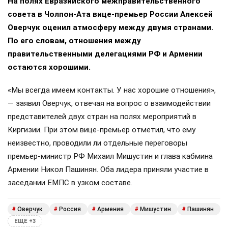
На полях Евразийского межправительственного
совета в Чолпон-Ата вице-премьер России Алексей
Оверчук оценил атмосферу между двумя странами.
По его словам, отношения между
правительственными делегациями РФ и Армении
остаются хорошими.
«Мы всегда имеем контакты. У нас хорошие отношения»,
— заявил Оверчук, отвечая на вопрос о взаимодействии
представителей двух стран на полях мероприятий в
Киргизии. При этом вице-премьер отметил, что ему
неизвестно, проводили ли отдельные переговоры
премьер-министр РФ Михаил Мишустин и глава кабмина
Армении Никол Пашинян. Оба лидера приняли участие в
заседании ЕМПС в узком составе.
Оверчук
Россия
Армения
Мишустин
Пашинян
#
#
#
#
#
ЕЩЕ +3