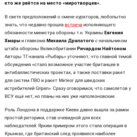
кто же рвётся на место «миротворцев».
В свете предположений о смене кураторов, любопытно
знать, что недавно прошла
встреча
исполняющего
обязанности министра обороны т.н. Украины
Евгения
Хмары
и главкома
Михаила Драпатого
с начальником
штаба обороны Великобритании
Ричардом Найтоном
.
Авторы ТГ-канала «Рыбарь» уточняют, что главной темой
обсуждения «стало возможное участие британцев в
антибаллистических проектах, а также поставки ракет
для систем ПВО и ракет Meteor для шведских
истребителей Gripen». Сразу оговоримся, что самолётов у
ВСУ ещё нет, но планы на них уже наполеоновские.
Роль Лондона в поддержке Киева давно вышла за рамки
простой риторики, став очевидной для всех
наблюдателей. Ярким примером этого стала операция в
Крынках, где британский след проявился наиболее