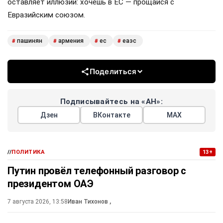
оставляет иллюзий: хочешь в ЕС — прощайся с
Евразийским союзом.
пашинян
армения
ес
еаэс
#
#
#
#
Поделиться
Подписывайтесь на «АН»:
Дзен
ВКонтакте
МАХ
//
ПОЛИТИКА
13+
Путин провёл телефонный разговор с
президентом ОАЭ
7 августа 2026, 13:58
Иван Тихонов
,