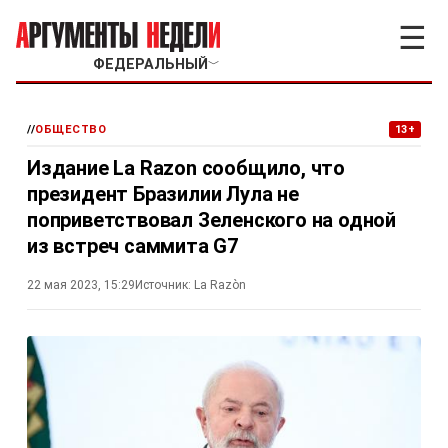
☰
ФЕДЕРАЛЬНЫЙ
﹀
//
ОБЩЕСТВО
13+
Издание La Razon сообщило, что
президент Бразилии Лула не
поприветствовал Зеленского на одной
из встреч саммита G7
22 мая 2023, 15:29
Источник:
La Razòn