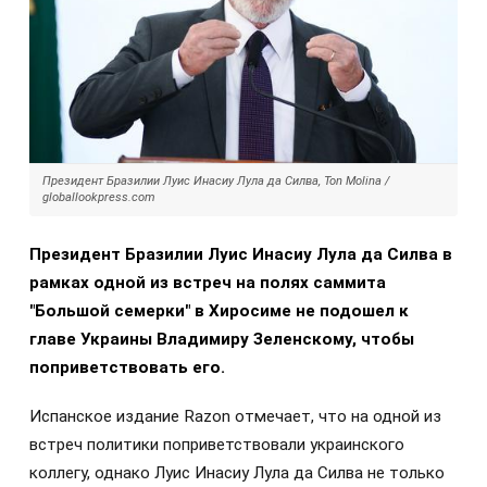
Президент Бразилии Луис Инасиу Лула да Силва, Ton Molina /
globallookpress.com
Президент Бразилии Луис Инасиу Лула да Силва в
рамках одной из встреч на полях саммита
"Большой семерки" в Хиросиме не подошел к
главе Украины Владимиру Зеленскому, чтобы
поприветствовать его.
Испанское издание Razon отмечает, что на одной из
встреч политики поприветствовали украинского
коллегу, однако Луис Инасиу Лула да Силва не только