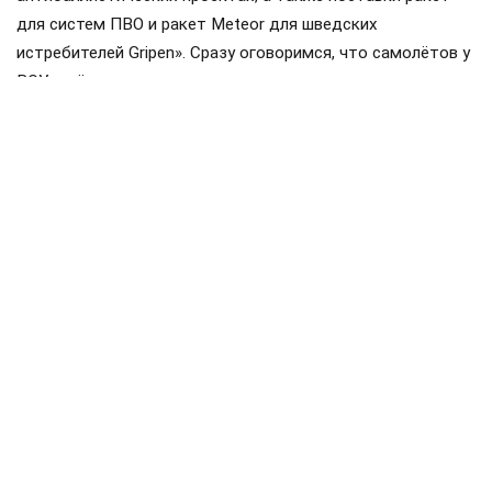
для систем ПВО и ракет Meteor для шведских
истребителей Gripen». Сразу оговоримся, что самолётов у
ВСУ ещё нет, но планы на них уже наполеоновские.
Роль Лондона в поддержке Киева давно вышла за рамки
простой риторики, став очевидной для всех
наблюдателей. Ярким примером этого стала операция в
Крынках, где британский след проявился наиболее
отчетливо. Более того, Британия фактически превратила
зону конфликта в полигон для испытаний своих
передовых военных технологий, выступая здесь главным
инициатором.