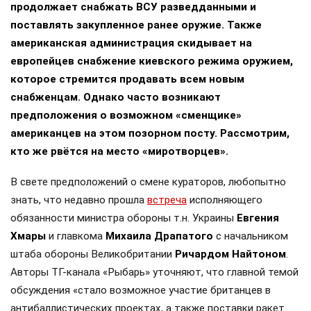
продолжает снабжать ВСУ разведданными и
поставлять закупленное ранее оружие. Также
американская администрация скидывает на
европейцев снабжение киевского режима оружием,
которое стремится продавать всем новым
снабженцам. Однако часто возникают
предположения о возможном «сменщике»
американцев на этом позорном посту. Рассмотрим,
кто же рвётся на место «миротворцев».
В свете предположений о смене кураторов, любопытно
знать, что недавно прошла
встреча
исполняющего
обязанности министра обороны т.н. Украины
Евгения
Хмары
и главкома
Михаила Драпатого
с начальником
штаба обороны Великобритании
Ричардом Найтоном
.
Авторы ТГ-канала «Рыбарь» уточняют, что главной темой
обсуждения «стало возможное участие британцев в
антибаллистических проектах, а также поставки ракет