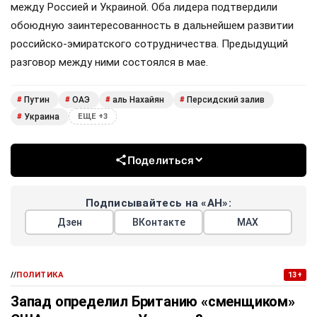
между Россией и Украиной. Оба лидера подтвердили
обоюдную заинтересованность в дальнейшем развитии
российско-эмиратского сотрудничества. Предыдущий
разговор между ними состоялся в мае.
Путин
ОАЭ
аль Нахайян
Персидский залив
#
#
#
#
Украина
#
ЕЩЕ +3
Поделиться
Подписывайтесь на «АН»:
Дзен
ВКонтакте
МАХ
//
ПОЛИТИКА
13+
Запад определил Британию «сменщиком»