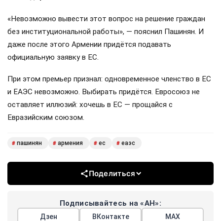
«Невозможно вывести этот вопрос на решение граждан
без институциональной работы», — пояснил Пашинян. И
даже после этого Армении придётся подавать
официальную заявку в ЕС.
При этом премьер признал: одновременное членство в ЕС
и ЕАЭС невозможно. Выбирать придётся. Евросоюз не
оставляет иллюзий: хочешь в ЕС — прощайся с
Евразийским союзом.
пашинян
армения
ес
еаэс
#
#
#
#
Поделиться
Подписывайтесь на «АН»:
Дзен
ВКонтакте
МАХ