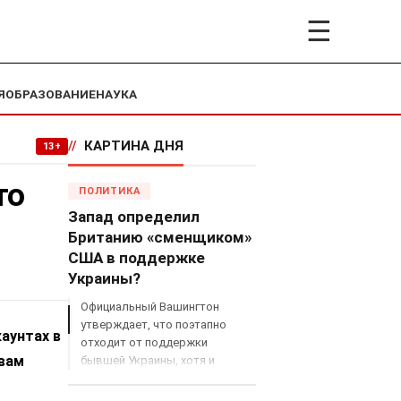
☰
Я
ОБРАЗОВАНИЕ
НАУКА
//
КАРТИНА ДНЯ
13+
то
ПОЛИТИКА
Запад определил
Британию «сменщиком»
США в поддержке
Украины?
Официальный Вашингтон
утверждает, что поэтапно
аунтах в
отходит от поддержки
овам
бывшей Украины, хотя и
продолжает снабжать ВСУ
разведданными и поставлять