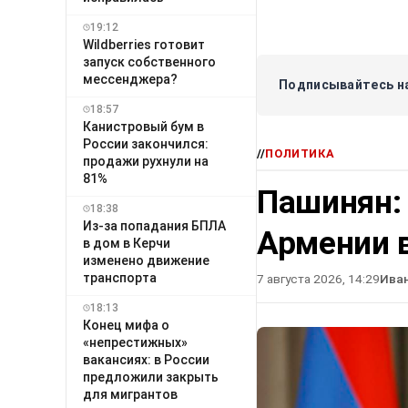
19:12
Wildberries готовит
запуск собственного
мессенджера?
Подписывайтесь на
18:57
Канистровый бум в
России закончился:
//
ПОЛИТИКА
продажи рухнули на
81%
Пашинян:
18:38
Из-за попадания БПЛА
Армении в
в дом в Керчи
изменено движение
транспорта
7 августа 2026, 14:29
Ива
18:13
Конец мифа о
«непрестижных»
вакансиях: в России
предложили закрыть
для мигрантов