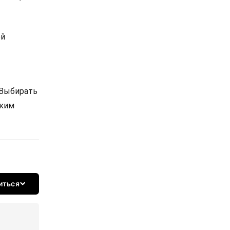
ой
 Выбирать
ским
иться