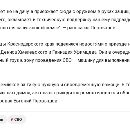
дет не на дачу, а приезжает сюда с оружием в руках защи
его, оказывает и техническую поддержку нашему подразд
жаются на луганской земле", — рассказал Первышов.
цы Краснодарского края поделился новостями о приезде 
 Дениса Хмелевского и Геннадия Уфимцева. Они в очередн
ный груз в зону проведения СВО — машину для выполнени
 земляков за такую нужную и своевременную помощь. В т
 мы находимся, автопарк приходится ремонтировать и обн
ировал Евгений Первышов.
нь
СВО
#