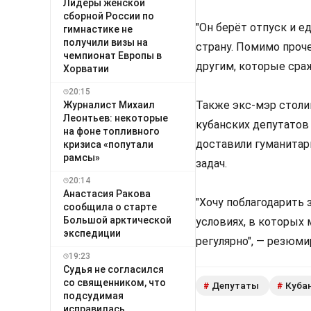
Лидеры женской
сборной России по
"Он берёт отпуск и е
гимнастике не
получили визы на
страну. Помимо проч
чемпионат Европы в
другим, которые сра
Хорватии
20:15
Также экс-мэр столи
Журналист Михаил
Леонтьев: некоторые
кубанских депутатов
на фоне топливного
доставили гуманитар
кризиса «попутали
рамсы»
задач.
20:14
Анастасия Ракова
"Хочу поблагодарить
сообщила о старте
Большой арктической
условиях, в которых
экспедиции
регулярно", — резюм
19:23
Судья не согласился
со священником, что
Депутаты
Куба
#
#
подсудимая
исправилась