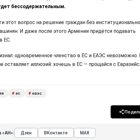
удет бессодержательным.
 этот вопрос на решение граждан без институциональн
Пашинян. И даже после этого Армении придётся подавать
в ЕС.
изнал: одновременное членство в ЕС и ЕАЭС невозможно.
не оставляет иллюзий: хочешь в ЕС — прощайся с Евразий
ия
ес
еаэс
#
#
Подел
 «АН»:
Дзен
ВКонтакте
МАХ