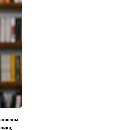
росоюзом
овка,