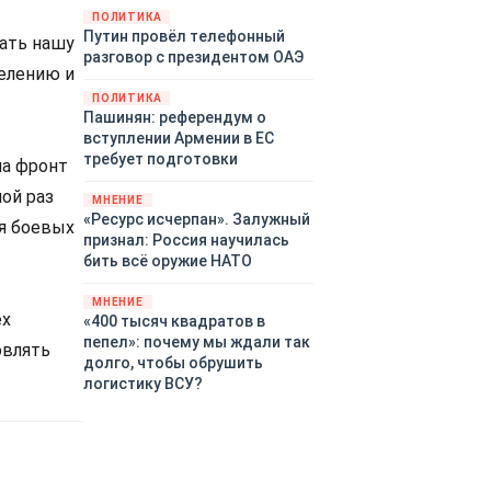
закупленное ранее оружие.
ПОЛИТИКА
Путин провёл телефонный
Также американская
щать нашу
разговор с президентом ОАЭ
администрация скидывает на
елению и
европейцев снабжение
ПОЛИТИКА
киевского режима оружием,
Пашинян: референдум о
которое стремится продавать
вступлении Армении в ЕС
всем новым снабженцам.
требует подготовки
на фронт
Однако часто возникают
предположения о возможном
ой раз
МНЕНИЕ
«сменщике» американцев на
«Ресурс исчерпан». Залужный
я боевых
этом позорном посту.
признал: Россия научилась
Рассмотрим, кто же рвётся на
бить всё оружие НАТО
место «миротворцев».
МНЕНИЕ
ех
«400 тысяч квадратов в
пепел»: почему мы ждали так
овлять
долго, чтобы обрушить
логистику ВСУ?