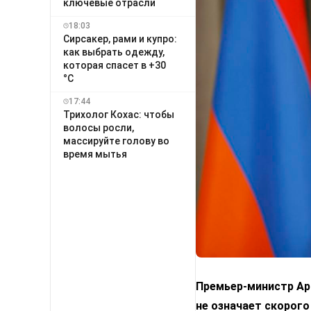
ключевые отрасли
18:03
Сирсакер, рами и купро:
как выбрать одежду,
которая спасет в +30
°C
17:44
Трихолог Кохас: чтобы
волосы росли,
массируйте голову во
время мытья
Премьер-министр Арм
не означает скорого