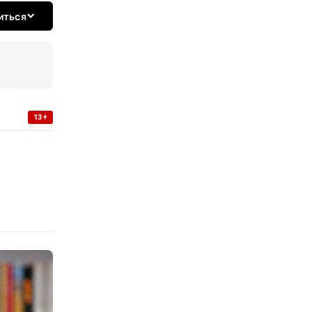
иться
13+