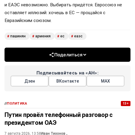
и ЕАЭС невозможно. Выбирать придётся. Евросоюз не
оставляет иллюзий: хочешь в ЕС — прощайся с
Евразийским союзом.
пашинян
армения
ес
еаэс
#
#
#
#
Поделиться
Подписывайтесь на «АН»:
Дзен
ВКонтакте
МАХ
//
ПОЛИТИКА
13+
Путин провёл телефонный разговор с
президентом ОАЭ
7 августа 2026, 13:58
Иван Тихонов
,