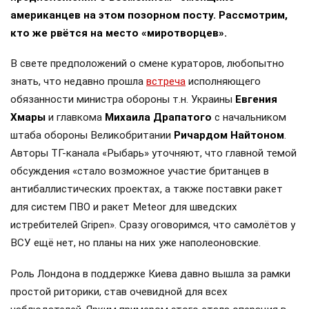
американцев на этом позорном посту. Рассмотрим,
кто же рвётся на место «миротворцев».
В свете предположений о смене кураторов, любопытно
знать, что недавно прошла
встреча
исполняющего
обязанности министра обороны т.н. Украины
Евгения
Хмары
и главкома
Михаила Драпатого
с начальником
штаба обороны Великобритании
Ричардом Найтоном
.
Авторы ТГ-канала «Рыбарь» уточняют, что главной темой
обсуждения «стало возможное участие британцев в
антибаллистических проектах, а также поставки ракет
для систем ПВО и ракет Meteor для шведских
истребителей Gripen». Сразу оговоримся, что самолётов у
ВСУ ещё нет, но планы на них уже наполеоновские.
Роль Лондона в поддержке Киева давно вышла за рамки
простой риторики, став очевидной для всех