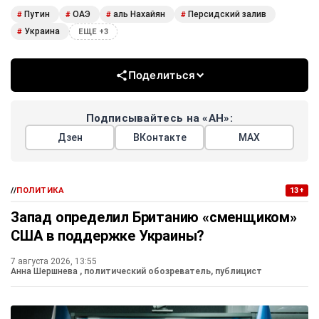
Путин
ОАЭ
аль Нахайян
Персидский залив
#
#
#
#
Украина
#
ЕЩЕ +3
Поделиться
Подписывайтесь на «АН»:
Дзен
ВКонтакте
МАХ
//
ПОЛИТИКА
13+
Запад определил Британию «сменщиком»
США в поддержке Украины?
7 августа 2026, 13:55
Анна Шершнева
, политический обозреватель, публицист