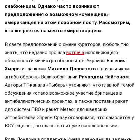
снабженцам. Однако часто возникают
предположения о возможном «сменщике»
американцев на этом позорном посту. Рассмотрим,
кто же рвётся на место «миротворцев».
В свете предположений о смене кураторов, любопытно
знать, что недавно прошла
встреча
исполняющего
обязанности министра обороны т.н. Украины
Евгения
Хмары
и главкома
Михаила Драпатого
с начальником
штаба обороны Великобритании
Ричардом Найтоном
.
Авторы ТГ-канала «Рыбарь» уточняют, что главной темой
обсуждения «стало возможное участие британцев в
антибаллистических проектах, а также поставки ракет
для систем ПВО и ракет Meteor для шведских
истребителей Gripen». Сразу оговоримся, что самолётов у
ВСУ ещё нет, но планы на них уже наполеоновские.
Роль Лондона в поддержке Киева давно вышла за рамки