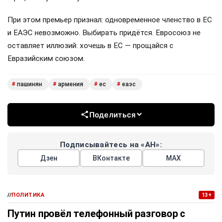
При этом премьер признал: одновременное членство в ЕС
и ЕАЭС невозможно. Выбирать придётся. Евросоюз не
оставляет иллюзий: хочешь в ЕС — прощайся с
Евразийским союзом.
пашинян
армения
ес
еаэс
#
#
#
#
Поделиться
Подписывайтесь на «АН»:
Дзен
ВКонтакте
МАХ
//
ПОЛИТИКА
13+
Путин провёл телефонный разговор с