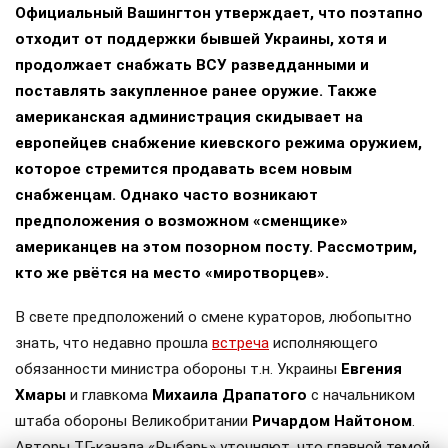
Официальный Вашингтон утверждает, что поэтапно
отходит от поддержки бывшей Украины, хотя и
продолжает снабжать ВСУ разведданными и
поставлять закупленное ранее оружие. Также
американская администрация скидывает на
европейцев снабжение киевского режима оружием,
которое стремится продавать всем новым
снабженцам. Однако часто возникают
предположения о возможном «сменщике»
американцев на этом позорном посту. Рассмотрим,
кто же рвётся на место «миротворцев».
В свете предположений о смене кураторов, любопытно
знать, что недавно прошла
встреча
исполняющего
обязанности министра обороны т.н. Украины
Евгения
Хмары
и главкома
Михаила Драпатого
с начальником
штаба обороны Великобритании
Ричардом Найтоном
.
Авторы ТГ-канала «Рыбарь» уточняют, что главной темой