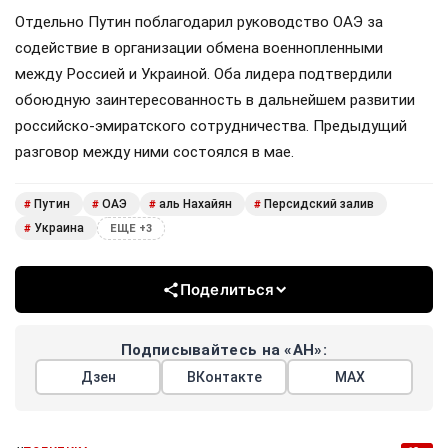
Отдельно Путин поблагодарил руководство ОАЭ за
содействие в организации обмена военнопленными
между Россией и Украиной. Оба лидера подтвердили
обоюдную заинтересованность в дальнейшем развитии
российско-эмиратского сотрудничества. Предыдущий
разговор между ними состоялся в мае.
Путин
ОАЭ
аль Нахайян
Персидский залив
#
#
#
#
Украина
#
ЕЩЕ +3
Поделиться
Подписывайтесь на «АН»:
Дзен
ВКонтакте
МАХ