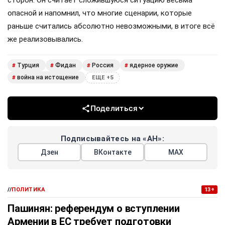
сторон. Он считает сложившуюся ситуацию весьма
опасной и напомнил, что многие сценарии, которые
раньше считались абсолютно невозможными, в итоге всё
же реализовывались.
Турция
Фидан
Россия
ядерное оружие
#
#
#
#
война на истощение
#
ЕЩЕ +5
Поделиться
Подписывайтесь на «АН»:
Дзен
ВКонтакте
МАХ
//
ПОЛИТИКА
13+
Пашинян: референдум о вступлении
Армении в ЕС требует подготовки