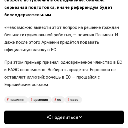
скорого вступления в объединение. Сначала —
серьёзная подготовка, иначе референдум будет
бессодержательным.
«Невозможно вывести этот вопрос на решение граждан
без институциональной работы», — пояснил Пашинян. И
даже после этого Армении придётся подавать
официальную заявку в ЕС.
При этом премьер признал: одновременное членство в ЕС
и ЕАЭС невозможно. Выбирать придётся. Евросоюз не
оставляет иллюзий: хочешь в ЕС — прощайся с
Евразийским союзом.
пашинян
армения
ес
еаэс
#
#
#
#
Поделиться