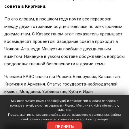
совета в Киргизии.
По его словам, в прошлом году почти все перевозки
между двумя странами осуществлялись по электронным
документам. С Казахстаном этот показатель превышает
восемьдесят процентов. Заседание совета проходит в
Чолпон-Ата, куда Мишустин прибыл с двухдневным
визитом. Накануне в узком составе обсуждались вопросы
продовольственной безопасности и другие темы.
Членами ЕАЭС являются Россия, Белоруссия, Казахстан,
Киргизия и Армения. Статус государств-наблюдателей
имеют Молдавия, Узбекистан, Куба и Иран.
Мы используем файлы cookie(куки) и технологии анализа поведения
пользователей, включая сервисы «Яндекс Метрика», «LiveInternet.ru»,
Мишустин
Белоруссия
Казахстан
#
#
#
«Mail.ru».
железная дорога
перевозки
#
#
ЕЩЕ +3
Продолжая использование сайта, вы соглашаетесь с
условиями
. Файлы
cookie (куки) можно отключить в настройках браузера
ПРИНЯТЬ