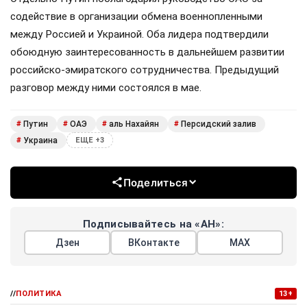
содействие в организации обмена военнопленными
между Россией и Украиной. Оба лидера подтвердили
обоюдную заинтересованность в дальнейшем развитии
российско-эмиратского сотрудничества. Предыдущий
разговор между ними состоялся в мае.
Путин
ОАЭ
аль Нахайян
Персидский залив
#
#
#
#
Украина
#
ЕЩЕ +3
Поделиться
Подписывайтесь на «АН»:
Дзен
ВКонтакте
МАХ
//
ПОЛИТИКА
13+