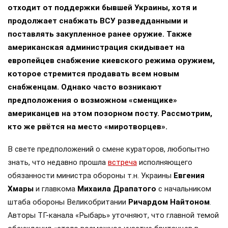
отходит от поддержки бывшей Украины, хотя и
продолжает снабжать ВСУ разведданными и
поставлять закупленное ранее оружие. Также
американская администрация скидывает на
европейцев снабжение киевского режима оружием,
которое стремится продавать всем новым
снабженцам. Однако часто возникают
предположения о возможном «сменщике»
американцев на этом позорном посту. Рассмотрим,
кто же рвётся на место «миротворцев».
В свете предположений о смене кураторов, любопытно
знать, что недавно прошла
встреча
исполняющего
обязанности министра обороны т.н. Украины
Евгения
Хмары
и главкома
Михаила Драпатого
с начальником
штаба обороны Великобритании
Ричардом Найтоном
.
Авторы ТГ-канала «Рыбарь» уточняют, что главной темой