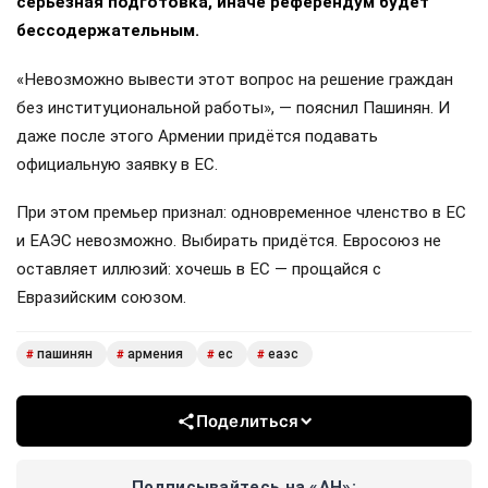
серьёзная подготовка, иначе референдум будет
бессодержательным.
«Невозможно вывести этот вопрос на решение граждан
без институциональной работы», — пояснил Пашинян. И
даже после этого Армении придётся подавать
официальную заявку в ЕС.
При этом премьер признал: одновременное членство в ЕС
и ЕАЭС невозможно. Выбирать придётся. Евросоюз не
оставляет иллюзий: хочешь в ЕС — прощайся с
Евразийским союзом.
пашинян
армения
ес
еаэс
#
#
#
#
Поделиться
Подписывайтесь на «АН»: