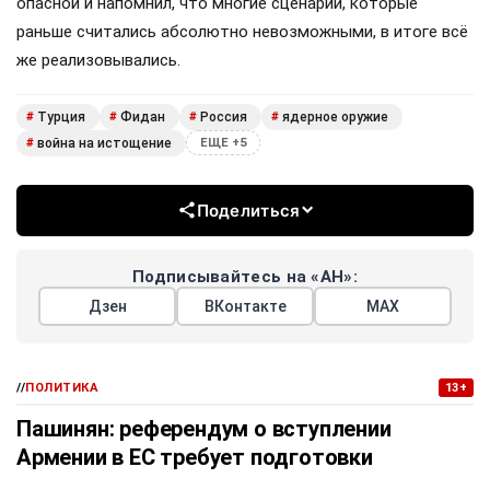
опасной и напомнил, что многие сценарии, которые
раньше считались абсолютно невозможными, в итоге всё
же реализовывались.
Турция
Фидан
Россия
ядерное оружие
#
#
#
#
война на истощение
#
ЕЩЕ +5
Поделиться
Подписывайтесь на «АН»:
Дзен
ВКонтакте
МАХ
//
ПОЛИТИКА
13+
Пашинян: референдум о вступлении
Армении в ЕС требует подготовки