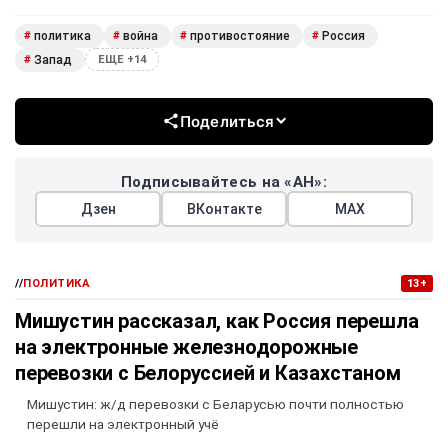
политика
война
противостояние
Россия
#
#
#
#
Запад
#
ЕЩЕ +14
Поделиться
Подписывайтесь на «АН»:
Дзен
ВКонтакте
МАХ
//
ПОЛИТИКА
13+
Мишустин рассказал, как Россия перешла
на электронные железнодорожные
перевозки с Белоруссией и Казахстаном
Мишустин: ж/д перевозки с Беларусью почти полностью
перешли на электронный учё