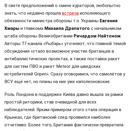
В свете предположений о смене кураторов, любопытно
знать, что недавно прошла
встреча
исполняющего
обязанности министра обороны т.н. Украины
Евгения
Хмары
и главкома
Михаила Драпатого
с начальником
штаба обороны Великобритании
Ричардом Найтоном
.
Авторы ТГ-канала «Рыбарь» уточняют, что главной темой
обсуждения «стало возможное участие британцев в
антибаллистических проектах, а также поставки ракет
для систем ПВО и ракет Meteor для шведских
истребителей Gripen». Сразу оговоримся, что самолётов у
ВСУ ещё нет, но планы на них уже наполеоновские.
Роль Лондона в поддержке Киева давно вышла за рамки
простой риторики, став очевидной для всех
наблюдателей. Ярким примером этого стала операция в
Крынках, где британский след проявился наиболее
отчетливо. Более того, Британия фактически превратила