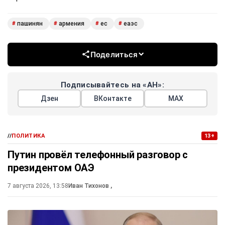
пашинян
армения
ес
еаэс
#
#
#
#
Поделиться
Подписывайтесь на «АН»:
Дзен
ВКонтакте
МАХ
//
ПОЛИТИКА
13+
Путин провёл телефонный разговор с
президентом ОАЭ
7 августа 2026, 13:58
Иван Тихонов
,