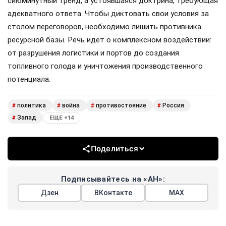
сиюминутный тренд, а устоявшаяся доктрина, требующая
адекватного ответа. Чтобы диктовать свои условия за
столом переговоров, необходимо лишить противника
ресурсной базы. Речь идет о комплексном воздействии:
от разрушения логистики и портов до создания
топливного голода и уничтожения производственного
потенциала.
политика
война
противостояние
Россия
#
#
#
#
Запад
#
ЕЩЕ +14
Поделиться
Подписывайтесь на «АН»:
Дзен
ВКонтакте
МАХ