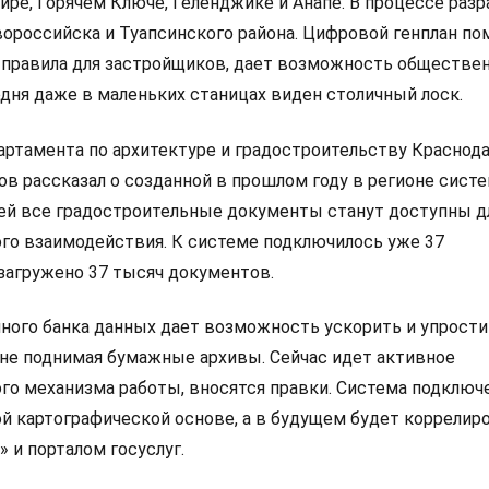
ире, Горячем Ключе, Геленджике и Анапе. В процессе раз
вороссийска и Туапсинского района. Цифровой генплан по
 правила для застройщиков, дает возможность обществе
одня даже в маленьких станицах виден столичный лоск.
ртамента по архитектуре и градостроительству Краснод
ов рассказал о созданной в прошлом году в регионе сист
ей все градостроительные документы станут доступны д
о взаимодействия. К системе подключилось уже 37
загружено 37 тысяч документов.
ного банка данных дает возможность ускорить и упрост
не поднимая бумажные архивы. Сейчас идет активное
го механизма работы, вносятся правки. Система подключ
й картографической основе, а в будущем будет коррелир
 и порталом госуслуг.