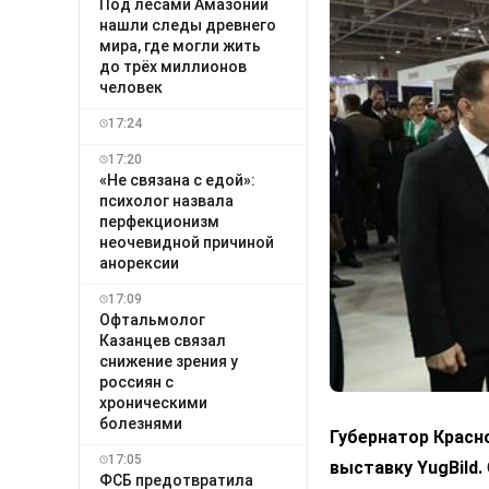
Под лесами Амазонии
нашли следы древнего
мира, где могли жить
до трёх миллионов
человек
17:24
17:20
«Не связана с едой»:
психолог назвала
перфекционизм
неочевидной причиной
анорексии
17:09
Офтальмолог
Казанцев связал
снижение зрения у
россиян с
хроническими
болезнями
Губернатор Красн
17:05
выставку
YugBild
.
ФСБ предотвратила