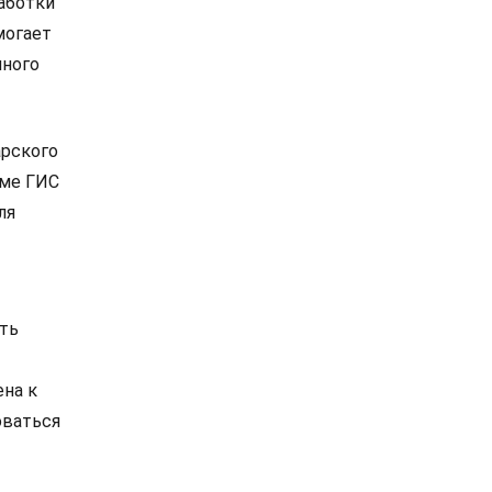
работки
могает
нного
арского
еме ГИС
ля
ить
ена к
оваться