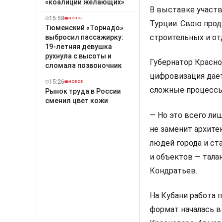
«коалиции желающих»
В выставке участв
15:58
НОВОЕ
Турции. Свою прод
Тюменский «Торнадо»
строительных и от
выбросил пассажирку:
19-летняя девушка
рухнула с высоты и
Губернатор Красно
сломала позвоночник
цифровизация дае
15:26
НОВОЕ
сложные процессы 
Рынок труда в России
сменил цвет кожи
— Но это всего ли
не заменит архит
людей города и ст
и объектов — тала
Кондратьев.
На Кубани работа 
формат началась в