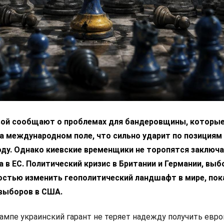
вой сообщают о проблемах для бандеровщины, которые
а международном поле, что сильно ударит по позициям
ду. Однако киевские временщики не торопятся заключа
 в ЕС. Политический кризис в Британии и Германии, выб
остью изменить геополитический ландшафт в мире, пок
выборов в США.
ампе украинский гарант не теряет надежду получить евр