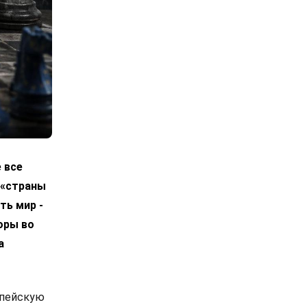
 все
 «страны
ть мир -
оры во
а
опейскую