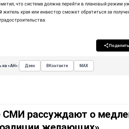
метил, что система должна перейти в плановый режим уж
й житель края или инвестор сможет обратиться за получ
 градостроительства.
Поделит
 на «АН»:
Дзен
ВКонтакте
МАХ
 СМИ рассуждают о медле
коалиции желающих»