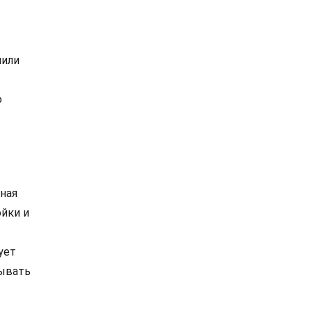
нили
ю
ьная
ойки и
ует
зывать