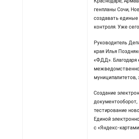
Краснодаре, Армав
генпланы Сочи, Но
создавать единые
контроля. Уже сег
Руководитель Депа
края Илья Поздняк
«ФДД». Благодаря 
межведомственног
муниципалитетов, 
Создание электрон
документооборот, 
тестирование ново
Единой электронно
с «Яндекс-картами»