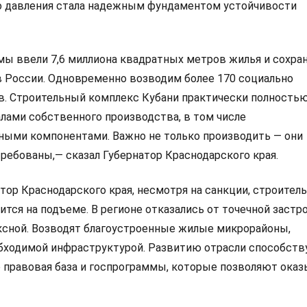
о давления стала надежным фундаментом устойчивости
мы ввели 7,6 миллиона квадратных метров жилья и сохра
 России. Одновременно возводим более 170 социально
в. Строительный комплекс Кубани практически полность
лами собственного производства, в том числе
ными компонентами. Важно не только производить — они
ебованы,— сказал Губернатор Краснодарского края.
атор Краснодарского края, несмотря на санкции, строител
ится на подъеме. В регионе отказались от точечной застр
ксной. Возводят благоустроенные жилые микрорайоны,
бходимой инфраструктурой. Развитию отрасли способств
 правовая база и госпрограммы, которые позволяют ока