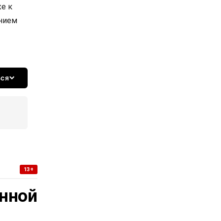
е к
ением
ься
13+
нной