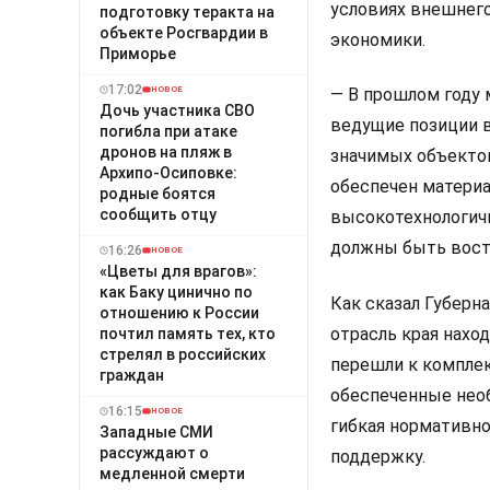
условиях внешнег
подготовку теракта на
объекте Росгвардии в
экономики.
Приморье
17:02
НОВОЕ
— В прошлом году 
Дочь участника СВО
ведущие позиции в
погибла при атаке
дронов на пляж в
значимых объекто
Архипо-Осиповке:
обеспечен материа
родные боятся
сообщить отцу
высокотехнологич
должны быть востр
16:26
НОВОЕ
«Цветы для врагов»:
как Баку цинично по
Как сказал Губерн
отношению к России
отрасль края наход
почтил память тех, кто
стрелял в российских
перешли к компле
граждан
обеспеченные нео
16:15
НОВОЕ
гибкая нормативно
Западные СМИ
рассуждают о
поддержку.
медленной смерти