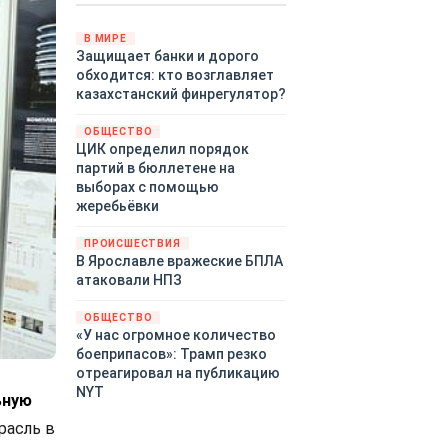
Путин провёл молниеносную
демонстрацию силы на
В МИРЕ
Защищает банки и дорого
Дальнем Востоке.
обходится: кто возглавляет
Тихоокеанский флот без
казахстанский финрегулятор?
предупреждения развернул
крупномасштабные манёвры,
ОБЩЕСТВО
задействовав около
ЦИК определил порядок
шестидесяти кораблей,
партий в бюллетене на
десятки самолётов и больше
выборах с помощью
тринадцати тысяч
жеребьёвки
военнослужащих.
ПРОИСШЕСТВИЯ
В Ярославле вражеские БПЛА
атаковали НПЗ
ОБЩЕСТВО
«У нас огромное количество
боеприпасов»: Трамп резко
отреагировал на публикацию
NYT
ьную
расль в