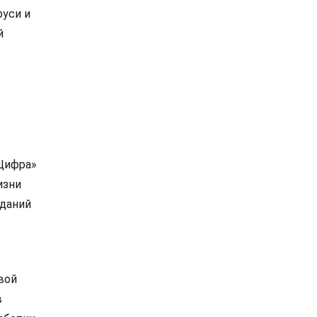
руси и
й
«Цифра»
изни
зданий
вой
в