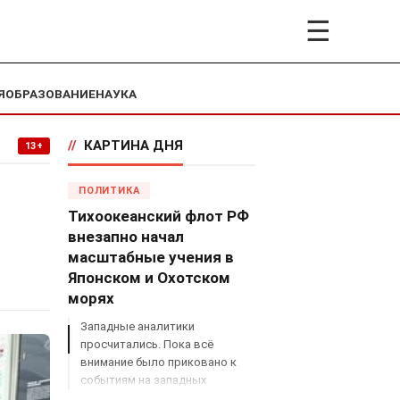
☰
Я
ОБРАЗОВАНИЕ
НАУКА
//
КАРТИНА ДНЯ
13+
ПОЛИТИКА
Тихоокеанский флот РФ
внезапно начал
масштабные учения в
Японском и Охотском
морях
Западные аналитики
просчитались. Пока всё
внимание было приковано к
событиям на западных
границах России, Владимир