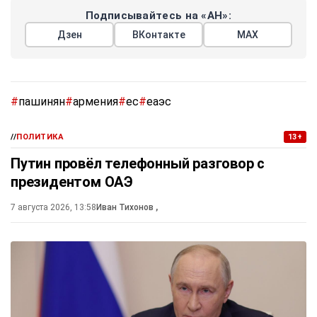
Подписывайтесь на «АН»:
Дзен
ВКонтакте
МАХ
#
пашинян
#
армения
#
ес
#
еаэс
//
ПОЛИТИКА
13+
Путин провёл телефонный разговор с
президентом ОАЭ
7 августа 2026, 13:58
Иван Тихонов
,