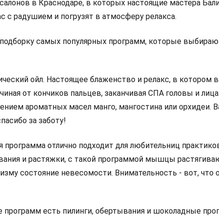
салонов в Краснодаре, в которых настоящие мастера Бали
с с радушием и погрузят в атмосферу релакса.
 подборку самых популярных программ, которые выбираю
ический ойл. Настоящее блаженство и релакс, в котором 
ачиная от кончиков пальцев, заканчивая СПА головы и лица
ением ароматных масел манго, мангостина или орхидеи. 
пасибо за заботу!
я программа отлично подходит для любительниц практико
вания и растяжки, с такой программой мышцы растягива
изму состояние невесомости. Внимательность - вот, что 
е программ есть пилинги, обертывания и шоколадные пр