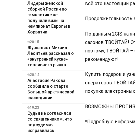
всё это настоящий р
Лидеры женской
сборной России по
гимнастике не
Продолжительность м
получили визы на
чемпионат Европы в
Хорватии
По данным 2GIS на ян
салонов ТВОЙТАЙ! Эт
20:15
Журналист Михаил
поэтому, ТВОЙТАЙ – 
Леонтьев рассказал о
рекомендуют!
«внутренней кухне»
топливного рынка
Купить подарок и уз
20:14
Анастасия Ракова
операторов ТВОЙТАЙ,
сообщила о старте
покупка электронных
Большой арктической
экспедиции
ВОЗМОЖНЫ ПРОТИВ
19:23
Судья не согласился
со священником, что
*Подробную информац
подсудимая
исправилась