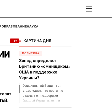
☰
Я
ОБРАЗОВАНИЕ
НАУКА
//
КАРТИНА ДНЯ
13+
СИИ
ПОЛИТИКА
Запад определил
Британию «сменщиком»
США в поддержке
Украины?
Официальный Вашингтон
утверждает, что поэтапно
стопят
отходит от поддержки
ТАЙ.
бывшей Украины, хотя и
продолжает снабжать ВСУ
разведданными и поставлять