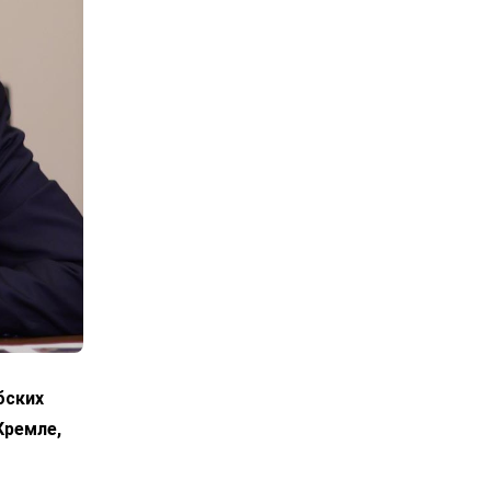
бских
Кремле,