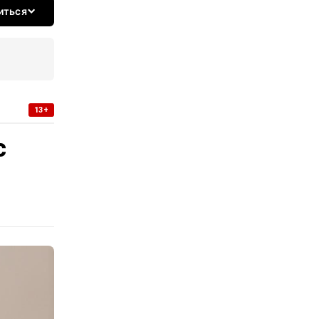
иться
13+
с