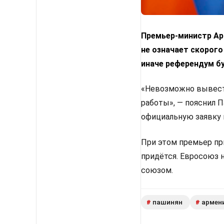
Премьер-министр Арм
не означает скорого
иначе референдум б
«Невозможно вывести
работы», — пояснил 
официальную заявку 
При этом премьер пр
придётся. Евросоюз 
союзом.
пашинян
армен
#
#