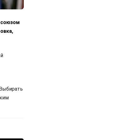
росоюзом
овка,
ой
 Выбирать
ским