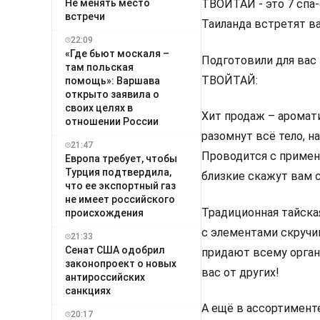
Не менять место
ТВОЙТАЙ - это 7 спа-
встречи
Таиланда встретят ва
22:09
«Где бьют москаля –
Подготовили для вас
там польская
ТВОЙТАЙ:
помощь»: Варшава
открыто заявила о
своих целях в
Хит продаж – аромат
отношении России
разомнут всё тело, н
21:47
Проводится с примен
Европа требует, чтобы
Турция подтвердила,
близкие скажут вам с
что ее экспортный газ
не имеет российского
Традиционная тайска
происхождения
с элементами скручи
21:33
Сенат США одобрил
придают всему орган
законопроект о новых
вас от других!
антироссийских
санкциях
А ещё в ассортимент
20:17