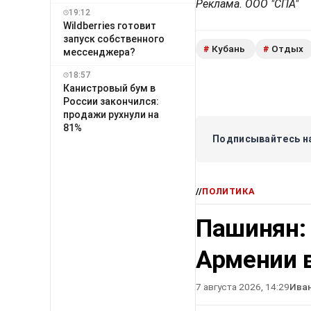
Реклама. ООО "СПА"
19:12
Wildberries готовит
запуск собственного
Кубань
Отдых
#
#
мессенджера?
18:57
Канистровый бум в
России закончился:
продажи рухнули на
81%
Подписывайтесь на
//
ПОЛИТИКА
Пашинян:
Армении в
7 августа 2026, 14:29
Ива