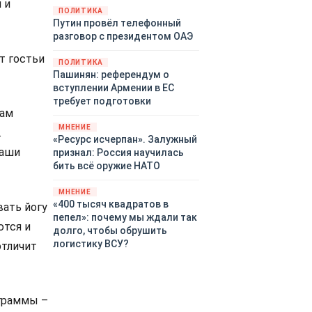
 и
закупленное ранее оружие.
ПОЛИТИКА
Путин провёл телефонный
Также американская
разговор с президентом ОАЭ
администрация скидывает на
европейцев снабжение
т гостьи
ПОЛИТИКА
киевского режима оружием,
Пашинян: референдум о
которое стремится продавать
вступлении Армении в ЕС
всем новым снабженцам.
требует подготовки
Однако часто возникают
вам
предположения о возможном
МНЕНИЕ
.
«сменщике» американцев на
«Ресурс исчерпан». Залужный
этом позорном посту.
Ваши
признал: Россия научилась
Рассмотрим, кто же рвётся на
бить всё оружие НАТО
место «миротворцев».
МНЕНИЕ
«400 тысяч квадратов в
вать йогу
пепел»: почему мы ждали так
ются и
долго, чтобы обрушить
логистику ВСУ?
отличит
ограммы –