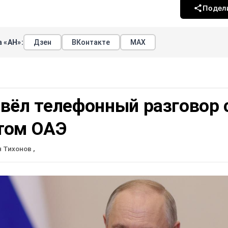
Подел
 «АН»:
Дзен
ВКонтакте
МАХ
вёл телефонный разговор 
том ОАЭ
н Тихонов
,