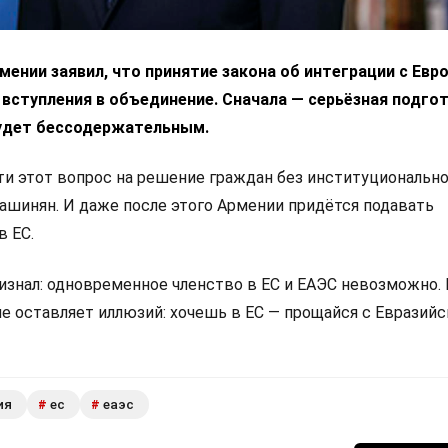
ении заявил, что принятие закона об интеграции с Ев
 вступления в объединение. Сначала — серьёзная подгот
удет бессодержательным.
 этот вопрос на решение граждан без институциональн
Пашинян. И даже после этого Армении придётся подавать
в ЕС.
изнал: одновременное членство в ЕС и ЕАЭС невозможно.
не оставляет иллюзий: хочешь в ЕС — прощайся с Евразий
ия
ес
еаэс
#
#