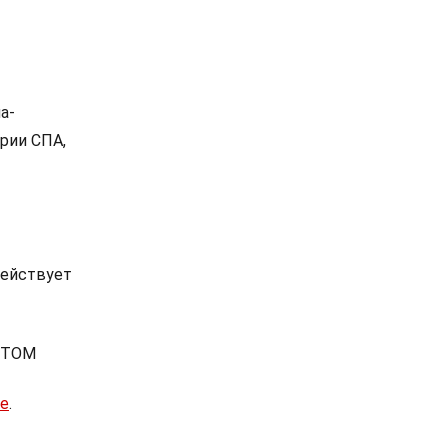
а-
рии СПА,
действует
СТОМ
те
.