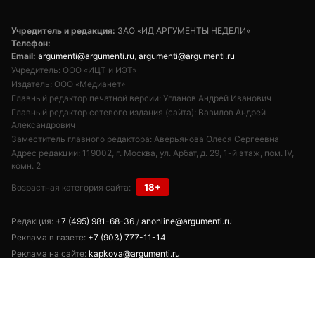
Учредитель и редакция:
ЗАО «ИД АРГУМЕНТЫ НЕДЕЛИ»
Телефон:
Email:
argumenti@argumenti.ru
,
argumenti@argumenti.ru
Учредитель: ООО «ИЦТ и ИЭТ»
Издатель: ООО «Медианет»
Главный редактор печатной версии: Угланов Андрей Иванович
Главный редактор сетевого издания (сайта): Вавилов Андрей
Александрович
Заместитель главного редактора: Аверьянова Олеся Сергеевна
Адрес редакции: 119002, г. Москва, ул. Арбат, д. 29, 1-й этаж, пом. IV,
комн. 2
18+
Возрастная категория сайта:
Редакция:
+7 (495) 981-68-36
/
anonline@argumenti.ru
Реклама в газете:
+7 (903) 777-11-14
Реклама на сайте:
kapkova@argumenti.ru
Свободное использование текстов, фото и видеоматериалов допускается
при условии обязательной гиперссылки на www.argumenti.ru.
Использование в печатных СМИ — только с письменного разрешения.