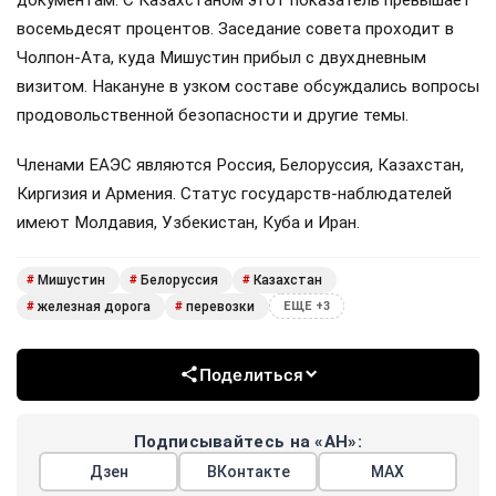
документам. С Казахстаном этот показатель превышает
восемьдесят процентов. Заседание совета проходит в
Чолпон-Ата, куда Мишустин прибыл с двухдневным
визитом. Накануне в узком составе обсуждались вопросы
продовольственной безопасности и другие темы.
Членами ЕАЭС являются Россия, Белоруссия, Казахстан,
Киргизия и Армения. Статус государств-наблюдателей
имеют Молдавия, Узбекистан, Куба и Иран.
Мишустин
Белоруссия
Казахстан
#
#
#
железная дорога
перевозки
#
#
ЕЩЕ +3
Поделиться
Подписывайтесь на «АН»:
Дзен
ВКонтакте
МАХ