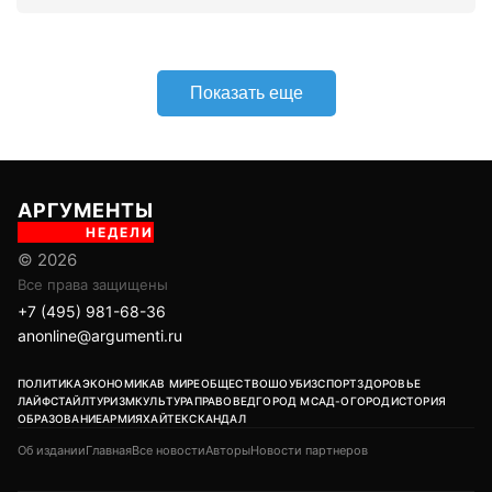
Показать еще
АРГУМЕНТЫ
НЕДЕЛИ
© 2026
Все права защищены
+7 (495) 981-68-36
anonline@argumenti.ru
ПОЛИТИКА
ЭКОНОМИКА
В МИРЕ
ОБЩЕСТВО
ШОУБИЗ
СПОРТ
ЗДОРОВЬЕ
ЛАЙФСТАЙЛ
ТУРИЗМ
КУЛЬТУРА
ПРАВОВЕД
ГОРОД М
САД-ОГОРОД
ИСТОРИЯ
ОБРАЗОВАНИЕ
АРМИЯ
ХАЙТЕК
СКАНДАЛ
Об издании
Главная
Все новости
Авторы
Новости партнеров