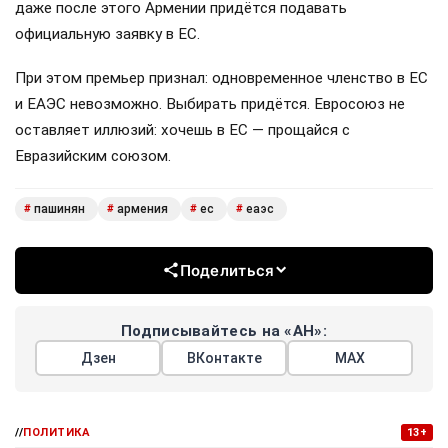
даже после этого Армении придётся подавать
официальную заявку в ЕС.
При этом премьер признал: одновременное членство в ЕС
и ЕАЭС невозможно. Выбирать придётся. Евросоюз не
оставляет иллюзий: хочешь в ЕС — прощайся с
Евразийским союзом.
пашинян
армения
ес
еаэс
#
#
#
#
Поделиться
Подписывайтесь на «АН»:
Дзен
ВКонтакте
МАХ
//
ПОЛИТИКА
13+