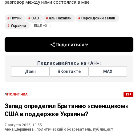
разговор между ними состоялся в мае.
Путин
ОАЭ
аль Нахайян
Персидский залив
#
#
#
#
Украина
#
ЕЩЕ +3
Поделиться
Подписывайтесь на «АН»:
Дзен
ВКонтакте
МАХ
//
ПОЛИТИКА
13+
Запад определил Британию «сменщиком»
США в поддержке Украины?
7 августа 2026, 13:55
Анна Шершнева
, политический обозреватель, публицист