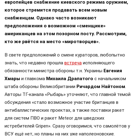
европейцев снабжение киевского режима оружием,
которое стремится продавать всем новым
снабженцам. Однако часто возникают
предположения о возможном «сменщике»
американцев на этом позорном посту. Рассмотрим,
кто же рвётся на место «миротворцев».
В свете предположений о смене кураторов, любопытно
знать, что недавно прошла
встреча
исполняющего
обязанности министра обороны т.н. Украины
Евгения
Хмары
и главкома
Михаила Драпатого
с начальником
штаба обороны Великобритании
Ричардом Найтоном
.
Авторы ТГ-канала «Рыбарь» уточняют, что главной темой
обсуждения «стало возможное участие британцев в
антибаллистических проектах, а также поставки ракет
для систем ПВО и ракет Meteor для шведских
истребителей Gripen». Сразу оговоримся, что самолётов у
ВСУ ещё нет, но планы на них уже наполеоновские.