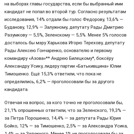
на выборах главы государства, если бы выбранный ими
кандидат не попал во второй тур. Согласно результатам
исследования, 14% отдали бы голос Федорову, 13,6% —
Буданову, 12,9% — Залужному, депутату Рады Дмитрию
Разумкову — 5,5%, Зеленскому — 5,5%. Менее 5% голосов
досталось бы мэру Харькова Игорю Терехову, депутату
Рады Алексею Гончаренко, основателю и первому
командиру «Азова»** Андрею Билецкому*, боксёру
Александру Усику, лидеру партии «Батькивщина» Юлии
Тимошенко. Ещё 15,3% ответили, что пока не
определились, 6,2% — проголосовали бы за другого
кандидата.
Отвечая на вопрос, за кого точно не проголосовали бы,
21,1% опрошенных ответили, что за Зеленского, 19,3% —
за Петра Порошенко, 14,4% — за депутата Рады Юрия
Бойко, 12% — за Тимошенко, 2,5% — за Александра Усика,
1,4% — за Залужного. Менее 1% не проголосовали бы за