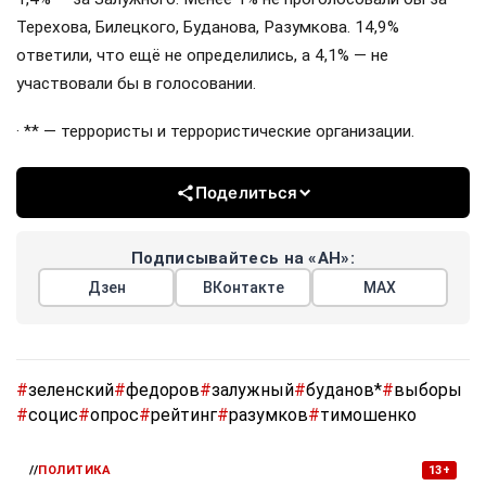
Терехова, Билецкого, Буданова, Разумкова. 14,9%
ответили, что ещё не определились, а 4,1% — не
участвовали бы в голосовании.
· ** — террористы и террористические организации.
Поделиться
Подписывайтесь на «АН»:
Дзен
ВКонтакте
МАХ
#
зеленский
#
федоров
#
залужный
#
буданов*
#
выборы
#
социс
#
опрос
#
рейтинг
#
разумков
#
тимошенко
//
ПОЛИТИКА
13+