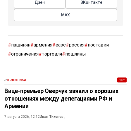
Дзен
ВКонтакте
МАХ
#
пашинян
#
армения
#
еаэс
#
россия
#
поставки
#
ограничения
#
торговля
#
пошлины
//
ПОЛИТИКА
13+
Вице-премьер Оверчук заявил о хороших
отношениях между делегациями РФ и
Армении
7 августа 2026, 12:12
Иван Тихонов
,