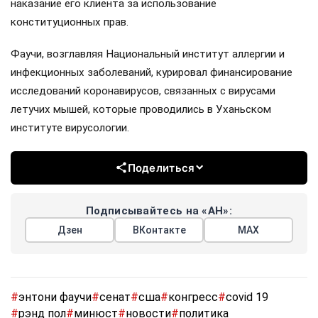
наказание его клиента за использование
конституционных прав.
Фаучи, возглавляя Национальный институт аллергии и
инфекционных заболеваний, курировал финансирование
исследований коронавирусов, связанных с вирусами
летучих мышей, которые проводились в Уханьском
институте вирусологии.
Поделиться
Подписывайтесь на «АН»:
Дзен
ВКонтакте
МАХ
#
энтони фаучи
#
сенат
#
сша
#
конгресс
#
covid 19
#
рэнд пол
#
минюст
#
новости
#
политика