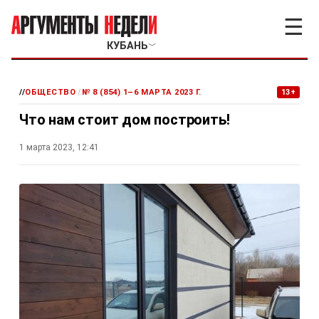
☰
КУБАНЬ
﹀
//
ОБЩЕСТВО
/
№ 8 (854) 1–6 МАРТА 2023 Г.
13+
Что нам стоит дом построить!
1 марта 2023, 12:41