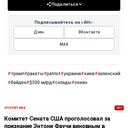
Поделиться
Подписывайтесь на «АН»:
Дзен
ВКонтакте
МАХ
#
трамп
#
ракеты
#
patriot
#
украина
#
киев
#
зеленский
#
байден
#
$300 млрд
#
склады
#
океан
//
ПОЛИТИКА
13+
Комитет Сената США проголосовал за
признание Энтони Фаучи виновным в