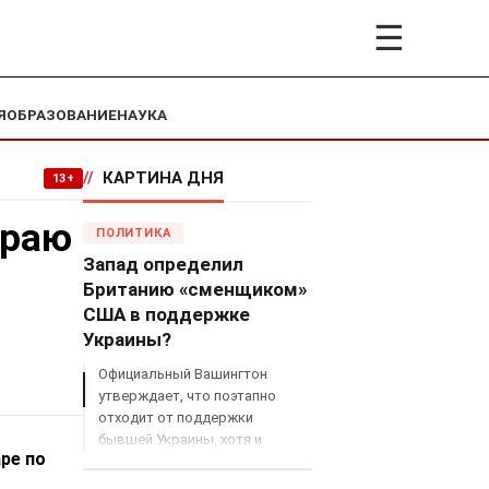
☰
Я
ОБРАЗОВАНИЕ
НАУКА
//
КАРТИНА ДНЯ
13+
краю
ПОЛИТИКА
Запад определил
Британию «сменщиком»
США в поддержке
Украины?
Официальный Вашингтон
утверждает, что поэтапно
отходит от поддержки
бывшей Украины, хотя и
ре по
продолжает снабжать ВСУ
разведданными и поставлять