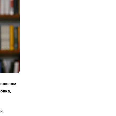
росоюзом
овка,
ой