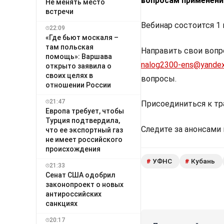
вопросам применени
Не менять место
встречи
Вебинар состоится 1 м
22:09
«Где бьют москаля –
там польская
Направить свои вопр
помощь»: Варшава
nalog2300-ens@yandex
открыто заявила о
своих целях в
вопросы.
отношении России
21:47
Присоединиться к тран
Европа требует, чтобы
Турция подтвердила,
Следите за анонсами
что ее экспортный газ
не имеет российского
происхождения
УФНС
Кубань
#
#
21:33
Сенат США одобрил
законопроект о новых
антироссийских
санкциях
20:17