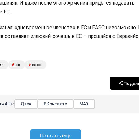
Пашинян. И даже после этого Армении придётся подавать
в ЕС.
изнал: одновременное членство в ЕС и ЕАЭС невозможно.
не оставляет иллюзий: хочешь в ЕС — прощайся с Евразий
ия
ес
еаэс
#
#
Подел
 «АН»:
Дзен
ВКонтакте
МАХ
Показать еще