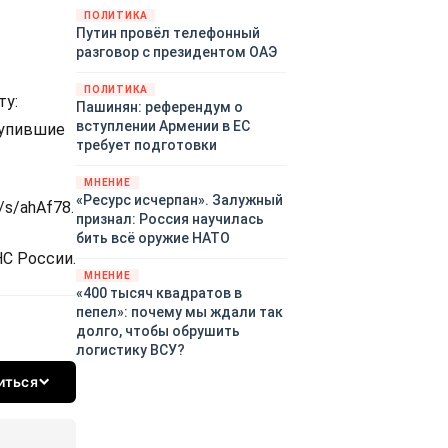
закупленное ранее оружие.
ПОЛИТИКА
Путин провёл телефонный
Также американская
разговор с президентом ОАЭ
администрация скидывает на
европейцев снабжение
ПОЛИТИКА
киевского режима оружием,
ту:
Пашинян: референдум о
которое стремится продавать
вступлении Армении в ЕС
тупившие
всем новым снабженцам.
требует подготовки
Однако часто возникают
предположения о возможном
МНЕНИЕ
«сменщике» американцев на
«Ресурс исчерпан». Залужный
/s/ahAf78.
этом позорном посту.
признал: Россия научилась
Рассмотрим, кто же рвётся на
бить всё оружие НАТО
место «миротворцев».
НС России.
МНЕНИЕ
«400 тысяч квадратов в
пепел»: почему мы ждали так
долго, чтобы обрушить
логистику ВСУ?
иться