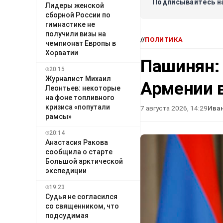
Подписывайтесь на
Лидеры женской
сборной России по
гимнастике не
получили визы на
//
ПОЛИТИКА
чемпионат Европы в
Хорватии
Пашинян:
20:15
Журналист Михаил
Армении в
Леонтьев: некоторые
на фоне топливного
кризиса «попутали
7 августа 2026, 14:29
Ива
рамсы»
20:14
Анастасия Ракова
сообщила о старте
Большой арктической
экспедиции
19:23
Судья не согласился
со священником, что
подсудимая