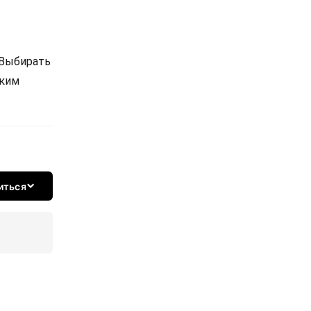
 Выбирать
ским
иться