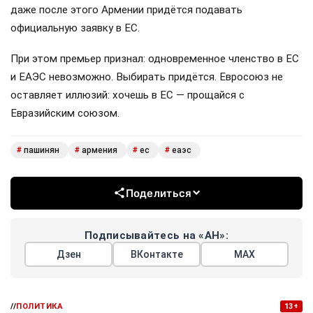
даже после этого Армении придётся подавать
официальную заявку в ЕС.
При этом премьер признал: одновременное членство в ЕС
и ЕАЭС невозможно. Выбирать придётся. Евросоюз не
оставляет иллюзий: хочешь в ЕС — прощайся с
Евразийским союзом.
пашинян
армения
ес
еаэс
#
#
#
#
Поделиться
Подписывайтесь на «АН»:
Дзен
ВКонтакте
МАХ
//
ПОЛИТИКА
13+