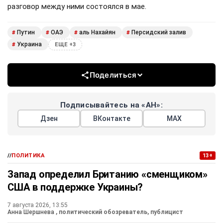
разговор между ними состоялся в мае.
Путин
ОАЭ
аль Нахайян
Персидский залив
#
#
#
#
Украина
#
ЕЩЕ +3
Поделиться
Подписывайтесь на «АН»:
Дзен
ВКонтакте
МАХ
//
ПОЛИТИКА
13+
Запад определил Британию «сменщиком»
США в поддержке Украины?
7 августа 2026, 13:55
Анна Шершнева
, политический обозреватель, публицист