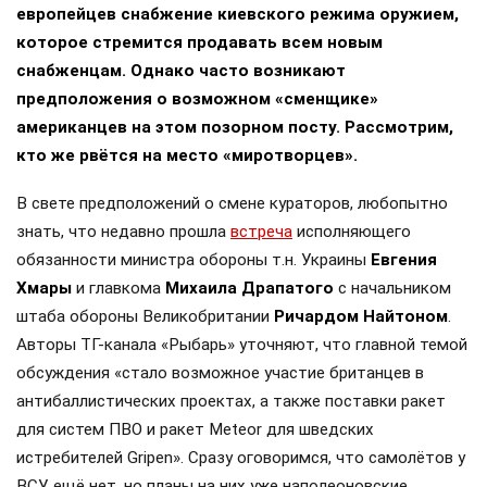
европейцев снабжение киевского режима оружием,
которое стремится продавать всем новым
снабженцам. Однако часто возникают
предположения о возможном «сменщике»
американцев на этом позорном посту. Рассмотрим,
кто же рвётся на место «миротворцев».
В свете предположений о смене кураторов, любопытно
знать, что недавно прошла
встреча
исполняющего
обязанности министра обороны т.н. Украины
Евгения
Хмары
и главкома
Михаила Драпатого
с начальником
штаба обороны Великобритании
Ричардом Найтоном
.
Авторы ТГ-канала «Рыбарь» уточняют, что главной темой
обсуждения «стало возможное участие британцев в
антибаллистических проектах, а также поставки ракет
для систем ПВО и ракет Meteor для шведских
истребителей Gripen». Сразу оговоримся, что самолётов у
ВСУ ещё нет, но планы на них уже наполеоновские.