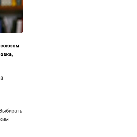
росоюзом
овка,
ой
 Выбирать
ским