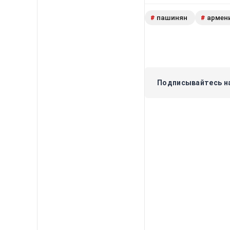
пашинян
армен
#
#
Подписывайтесь на