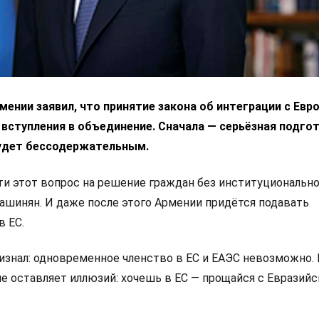
ении заявил, что принятие закона об интеграции с Ев
 вступления в объединение. Сначала — серьёзная подгот
удет бессодержательным.
 этот вопрос на решение граждан без институциональн
Пашинян. И даже после этого Армении придётся подавать
в ЕС.
изнал: одновременное членство в ЕС и ЕАЭС невозможно.
не оставляет иллюзий: хочешь в ЕС — прощайся с Евразий