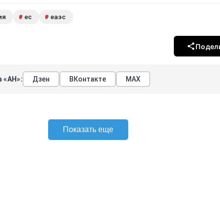
ия
ес
еаэс
#
#
Подел
 «АН»:
Дзен
ВКонтакте
МАХ
Показать еще