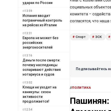
«Мы с коллегами соб
ударах по России
социальных объектов 
13:59
комитета – содейств
Испания вводит
пограничный контроль
согласятся, что наша
на рейсах из Италии
13:31
Спорт
ЗСК
#
#
#
Европа не может без
российских
энергоносителей
13:16
Деньги после смерти:
почему наследницы
Подписывайтесь на
оспаривают действия
нотариуса и судов
13:02
Клещи не уходят на
//
ПОЛИТИКА
каникулы: сезон
активности
Пашинян:
продолжается!
12:54