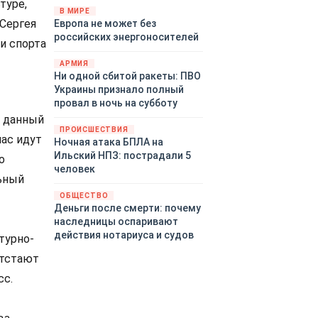
туре,
территориями Белгородской,
В МИРЕ
Сергея
Европа не может без
Брянской, Воронежской,
российских энергоносителей
Курской, Липецкой,
и спорта
Орловской, Пензенской,
АРМИЯ
Ростовской, Рязанской,
Ни одной сбитой ракеты: ПВО
Самарской, Саратовской,
Украины признало полный
Тамбовской, Тульской
провал в ночь на субботу
областей, Краснодарского
а данный
края, Республики Крым и над
ПРОИСШЕСТВИЯ
час идут
акваторией Азовского моря.
Ночная атака БПЛА на
Ильский НПЗ: пострадали 5
о
человек
ьный
ОБЩЕСТВО
Деньги после смерти: почему
наследницы оспаривают
действия нотариуса и судов
турно-
отстают
сс.