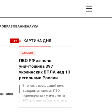
☰
Я
ОБРАЗОВАНИЕ
НАУКА
//
КАРТИНА ДНЯ
13+
АРМИЯ
ПВО РФ за ночь
уничтожила 397
украинских БПЛА над 13
регионами России
В течение прошедшей ночи
дежурными силами ПВО
оценила
перехвачены и уничтожены
397 украинских беспилотных
летательных аппаратов
самолетного типа над