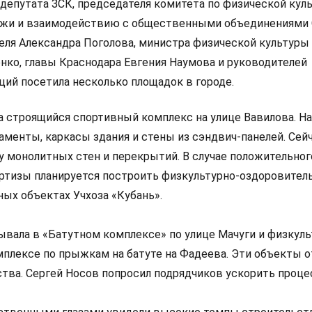
депутата ЗСК, председателя комитета по физической куль
дежи и взаимодействию с общественными объединениями 
еля Александра Поголова, министра физической культуры 
нко, главы Краснодара Евгения Наумова и руководителей
ций посетила несколько площадок в городе.
 строящийся спортивный комплекс на улице Вавилова. Н
менты, каркасы здания и стены из сэндвич-панелей. Сей
у монолитных стен и перекрытий. В случае положительног
ртизы планируется построить физкультурно-оздоровител
ных объектах Учхоза «Кубань».
ывала в «Батутном комплексе» по улице Мачуги и физкуль
плексе по прыжкам на батуте на Фадеева. Эти объекты 
ства. Сергей Носов попросил подрядчиков ускорить проце