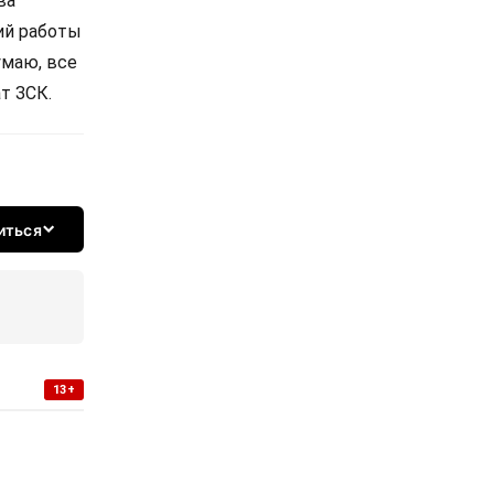
ва
ий работы
умаю, все
т ЗСК.
иться
13+