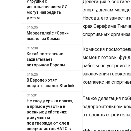
Игрушки с
Делегация в составе 
использованием ИИ
спорту, делам моло
могут навредить
Носова, его заместит
детям
края Серафима Тимче
15:35
Маркетплейс «Озон»
спортивных организа
вышел из Крыма
15:30
Комиссия посмотрела
Китай постепенно
момент готовы фунда
захватывает
авторынок Европы
работы по устройств
заключения госэкспе
15:25
В Европе хотят
комплекс на спортив
создать аналог Starlink
15:01
Также делегация поб
Не «поддержка врага»,
оздоровительном ком
а прямое участие в
военных действиях:
от сроков строитель
документы
подтверждают след
специалистов НАТО в