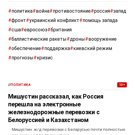
#
политика
#
война
#
противостояние
#
россия
#
запад
#
фронт
#
украинский конфликт
#
помощь запада
#
сша
#
евросоюз
#
британия
#
баллистические ракеты
#
дроны
#
вооружение
#
обеспечение
#
поддержка
#
киевский режим
#
прогнозы
#
кризис
//
ПОЛИТИКА
13+
Мишустин рассказал, как Россия
перешла на электронные
железнодорожные перевозки с
Белоруссией и Казахстаном
Мишустин: ж/д перевозки с Беларусью почти полностью