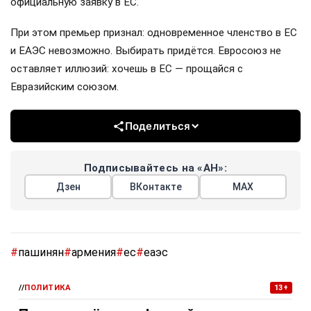
официальную заявку в ЕС.
При этом премьер признал: одновременное членство в ЕС
и ЕАЭС невозможно. Выбирать придётся. Евросоюз не
оставляет иллюзий: хочешь в ЕС — прощайся с
Евразийским союзом.
Поделиться
Подписывайтесь на «АН»:
Дзен
ВКонтакте
МАХ
#
пашинян
#
армения
#
ес
#
еаэс
//
ПОЛИТИКА
13+