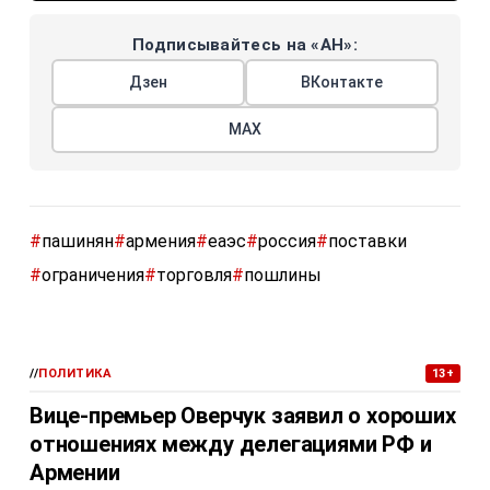
Подписывайтесь на «АН»:
Дзен
ВКонтакте
МАХ
#
пашинян
#
армения
#
еаэс
#
россия
#
поставки
#
ограничения
#
торговля
#
пошлины
//
ПОЛИТИКА
13+
Вице-премьер Оверчук заявил о хороших
отношениях между делегациями РФ и
Армении