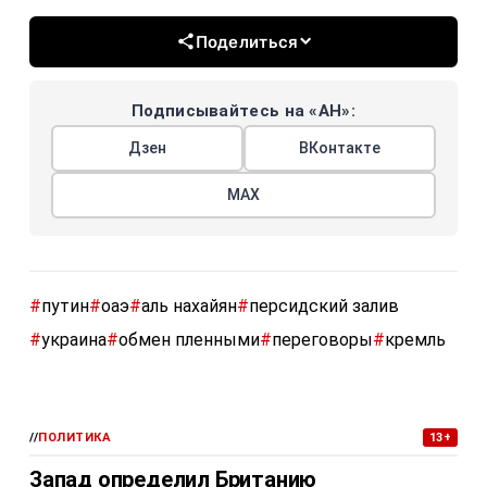
Поделиться
Подписывайтесь на «АН»:
Дзен
ВКонтакте
МАХ
#
путин
#
оаэ
#
аль нахайян
#
персидский залив
#
украина
#
обмен пленными
#
переговоры
#
кремль
//
ПОЛИТИКА
13+
Запад определил Британию